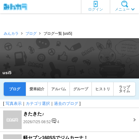
ログイン
メニュー
みんカラ
ブログ
ブログ一覧 [usi5]
usi5
ラップ
ブログ
愛車紹介
アルバム
グループ
ヒストリ
タイム
[
写真表示
｜
カテゴリ選択
｜
過去のブログ
]
きたきた♪
2026/7/25 08:52
4
軽セブン160SSでジムカーナ！