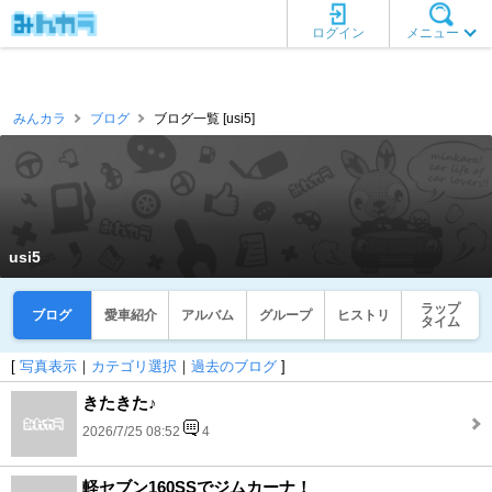
ログイン
メニュー
みんカラ
ブログ
ブログ一覧 [usi5]
usi5
ラップ
ブログ
愛車紹介
アルバム
グループ
ヒストリ
タイム
[
写真表示
｜
カテゴリ選択
｜
過去のブログ
]
きたきた♪
2026/7/25 08:52
4
軽セブン160SSでジムカーナ！