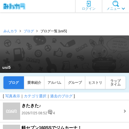
ログイン
メニュー
みんカラ
ブログ
ブログ一覧 [usi5]
usi5
ラップ
ブログ
愛車紹介
アルバム
グループ
ヒストリ
タイム
[
写真表示
｜
カテゴリ選択
｜
過去のブログ
]
きたきた♪
2026/7/25 08:52
4
軽セブン160SSでジムカーナ！