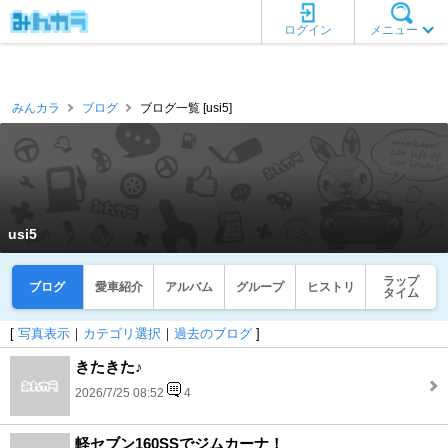
ログイン
メニュー
みんカラ
ブログ
ブログ一覧 [usi5]
usi5
ラップ
ブログ
愛車紹介
アルバム
グループ
ヒストリ
タイム
[
写真表示
｜
カテゴリ選択
｜
過去のブログ
]
きたきた♪
2026/7/25 08:52
4
軽セブン160SSでジムカーナ！