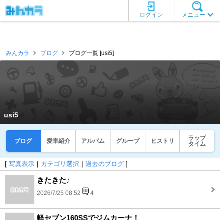
ログイン
メニュー
みんカラ
ブログ
ブログ一覧 [usi5]
usi5
ラップ
ブログ
愛車紹介
アルバム
グループ
ヒストリ
タイム
[
写真表示
｜
カテゴリ選択
｜
過去のブログ
]
きたきた♪
2026/7/25 08:52
4
軽セブン160SSでジムカーナ！