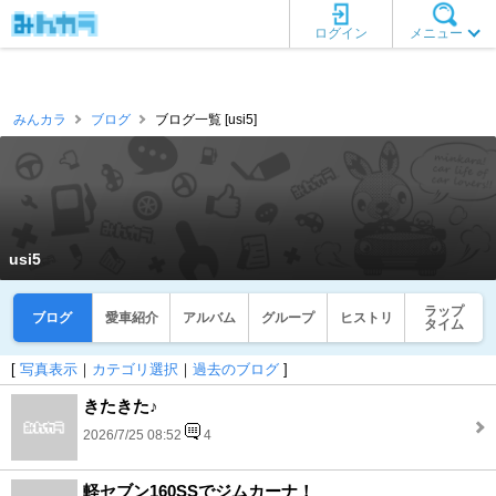
ログイン
メニュー
みんカラ
ブログ
ブログ一覧 [usi5]
usi5
ラップ
ブログ
愛車紹介
アルバム
グループ
ヒストリ
タイム
[
写真表示
｜
カテゴリ選択
｜
過去のブログ
]
きたきた♪
2026/7/25 08:52
4
軽セブン160SSでジムカーナ！