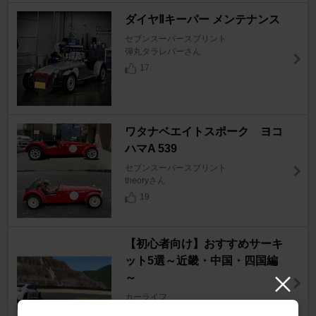
ダイヤⅡキーパー メンテナンス
セブンスーパースプリント
弾丸タラレバーさん
17
ワタナベエイトスポーク ヨコ
ハマA 539
セブンスーパースプリント
theoryさん
19
【初心者向け】おすすめサーキ
ット5選～近畿・中国・四国編
～
カーライフ