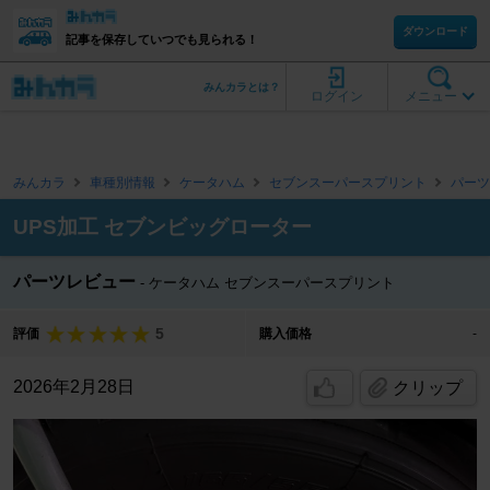
ダウンロード
記事を保存していつでも見られる！
みんカラとは？
ログイン
メニュー
みんカラ
車種別情報
ケータハム
セブンスーパースプリント
パーツ
UPS加工 セブンビッグローター
パーツレビュー
ケータハム セブンスーパースプリント
5
評価
購入価格
-
2026年2月28日
クリップ