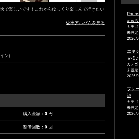
快で楽しいです！これからゆっくり楽しんで行きたい
Panas
aos N
愛車アルバムを見る
カテゴ
未設定
2026/0
エキ
イン)
交換
カテゴ
未設定
2026/0
ブレ
認
カテゴ
未設定
購入金額：
0
円
2026/0
整備回数：
0
回