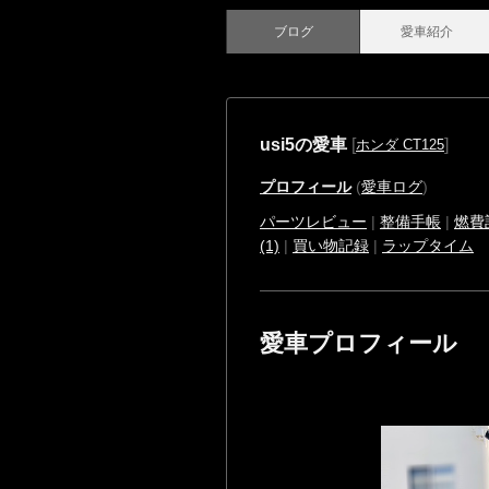
ブログ
愛車紹介
usi5の愛車
[
]
ホンダ CT125
プロフィール
(
愛車ログ
)
パーツレビュー
|
整備手帳
|
燃費
(1)
|
買い物記録
|
ラップタイム
愛車プロフィール