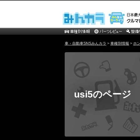
車・自動車SNSみんカラ
>
車種別情報
>
ホ
usi5のページ