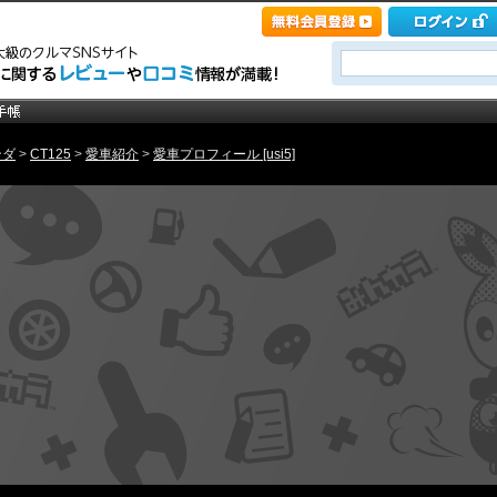
ンダ
>
CT125
>
愛車紹介
>
愛車プロフィール [usi5]