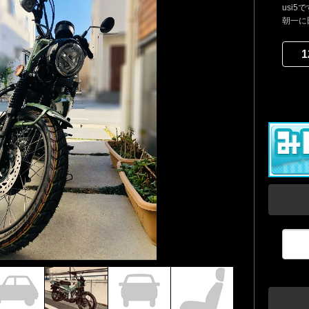
usi
朝一に
1