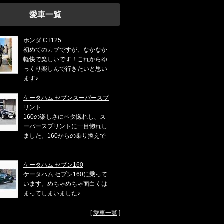
愛車一覧
ホンダ CT125
初めてのカブですが、なかなか
軽快で楽しいです！これからゆ
っくり楽しんで行きたいと思い
ます♪
ケータハム セブンスーパースプ
リント
160の楽しさにベタ惚れし、ス
ーパースプリントに一目惚れし
ました。160からの乗り換えで
...
ケータハム セブン160
ケータハム セブン160に乗って
います。めちゃめちゃ面白くは
まってしまいました♪
[
愛車一覧
]