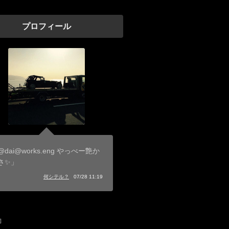
プロフィール
@dai@works.eng やっべー艶か
さ✨」
何シテル？
07/28 11:19
]