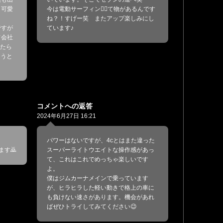
り可愛
今は電動サーフィン🏄‍♂️て物があるんです
ね？！すげー笑 またアップ楽しみにし
ですが
ています♪
て会社
ぎたら
ようと
コメントへの返答
2024年6月27日 16:21
パワーはないですが、4cとはまた違った
す🙇
スーパーライトウエイトな操作感があっ
て、これはこれでめっちゃ楽しいです
よ。
僕はジムカーナメインで乗っています
が、ヒラヒラした軽い動きで格上の車に
も負けない速さがあります。機会があれ
ばぜひトライしてみてください😉