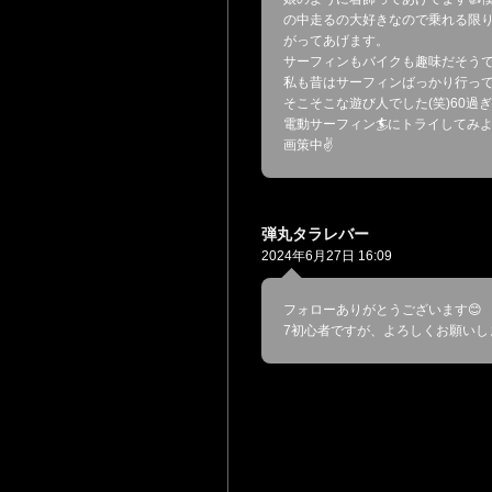
の中走るの大好きなので乗れる限
がってあげます。
サーフィンもバイクも趣味だそう
私も昔はサーフィンばっかり行っ
そこそこな遊び人でした(笑)60過
電動サーフィン🏄にトライしてみ
画策中✌️
弾丸タラレバー
2024年6月27日 16:09
フォローありがとうございます😊
7初心者ですが、よろしくお願いしま