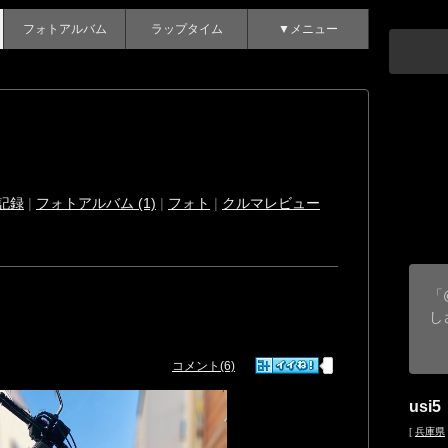
フォトアルバム
ラップタイム
▼メニュー
記録
|
フォトアルバム (1)
|
フォト
|
クルマレビュー
「
し
コメント(6)
usi5
[
兵庫県