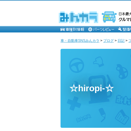
車・自動車SNSみんカラ
>
ブログ
>
日記
>
☆hiropi-☆