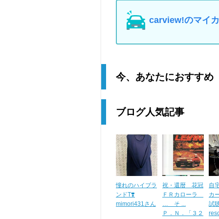
carview!の
今、あなたにおすすめ
ブログ人気記事
憧れのハイブラ
祝・還暦 花冠
自
ンドT❣️
ＦＲカローラ
カ
mimori431さん
… そ ...
試聴
Ｐ．Ｎ．「３２
res