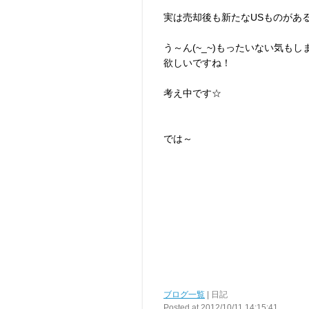
実は売却後も新たなUSものがあ
う～ん(~_~)もったいない気も
欲しいですね！
考え中です☆
では～
ブログ一覧
| 日記
Posted at 2012/10/11 14:15:41