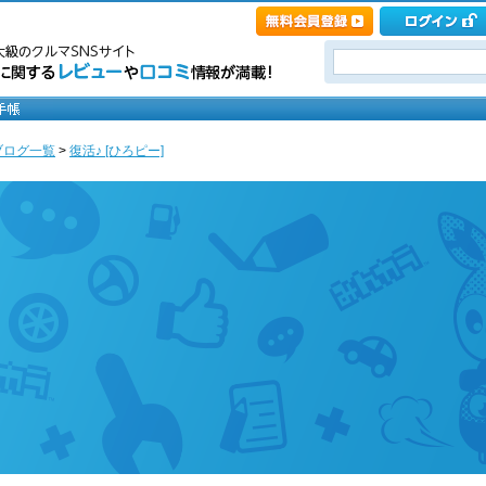
ブログ一覧
>
復活♪ [ひろピー]