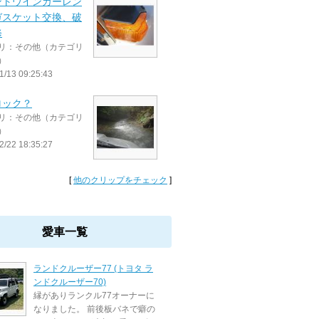
ントウインカーレン
ガスケット交換、破
修
リ：その他（カテゴリ
）
1/13 09:25:43
ロック？
リ：その他（カテゴリ
）
2/22 18:35:27
[
他のクリップをチェック
]
愛車一覧
ランドクルーザー77 (トヨタ ラ
ンドクルーザー70)
縁がありランクル77オーナーに
なりました。 前後板バネで癖の