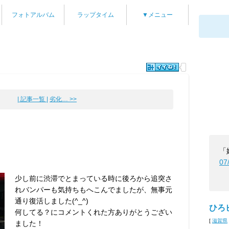
フォトアルバム
ラップタイム
▼メニュー
| 記事一覧 |
劣化… >>
「
07
少し前に渋滞でとまっている時に後ろから追突さ
れバンパーも気持ちもへこんでましたが、無事元
通り復活しました(^_^)
ひろ
何してる？にコメントくれた方ありがとうござい
[
滋賀県
ました！