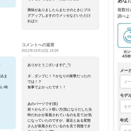
あな
複数社
興味がありましたらまたそのときにブロ
グアップしますのでメッセなどいただけ
調べよ
れば☆
コメントへの返答
2012年10月12日 16:28
で
ありがとうございます(^_^)
メー
っ込ま
ダ…ダンプに！？かなりの衝撃だったの
では！？
痛い時
無事でよかったです！！
モデ
あのパーツです(笑)
ま
前々からズット暗い方(気になりだした当
時だれかが装着されているのを見て)が気
年式
になっていたのですが、最近とある変態
さんが装着されているのを見て我慢でき