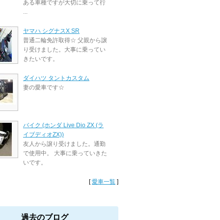
ある車種ですが大切に乗って行
...
ヤマハ シグナスX SR
普通二輪免許取得☆ 父親から譲
り受けました。大事に乗ってい
きたいです。
ダイハツ タントカスタム
妻の愛車です☆
バイク (ホンダ Live Dio ZX (ラ
イブディオZX))
友人から譲り受けました。通勤
で使用中。 大事に乗っていきた
いです。
[
愛車一覧
]
過去のブログ