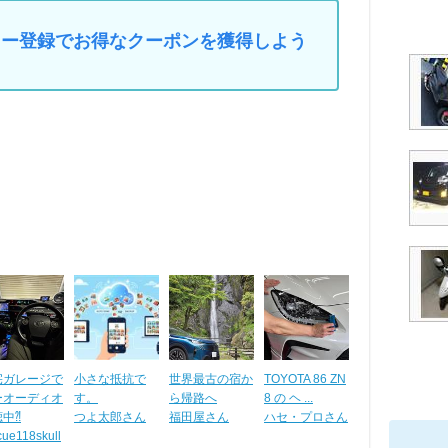
マイカー登録でお得なクーポンを獲得しよう
宅ガレージで
小さな抵抗で
世界最古の宿か
TOYOTA 86 ZN
ーオーディオ
す。
ら帰路へ
8 の ヘ ...
中⁈
つよ太郎さん
福田屋さん
ハセ・プロさん
cue118skull