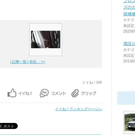
フロ
ズの
損補
カテゴ
未設定
2025/0
濁流
カテゴ
未設定
2013/0
| 記事一覧 |
劣化… >>
イイね！0件
イイね！ランキングページへ