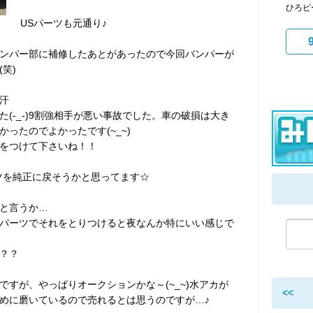
ひろピ
USパーツも元通り♪
ンパー部に補修したあとがあったので今回バンパーが
笑)
汗
(-_-)9割強相手が悪い事故でした。車の破損は大き
ったのでよかったです(~_~)
をつけて下さいね！！
ツを純正に戻そうかと思ってます☆
と言うか…
パーツでそれをとりつけると夜なんか特にいい感じで
？？
すが、やっぱりオークションかな～(~_~)水アカが
<<
めに磨いているので売れるとは思うのですが…♪