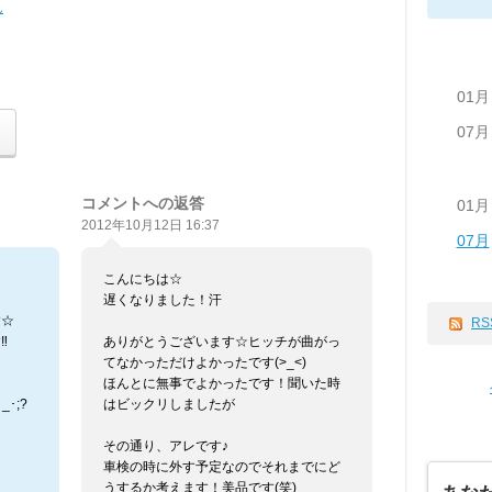
ん
01月
07月
コメントへの返答
01月
2012年10月12日 16:37
07月
こんにちは☆
遅くなりました！汗
す☆
RS
‼
ありがとうございます☆ヒッチが曲がっ
てなかっただけよかったです(>_<)
ほんとに無事でよかったです！聞いた時
･;?
はビックリしましたが
その通り、アレです♪
車検の時に外す予定なのでそれまでにど
うするか考えます！美品です(笑)