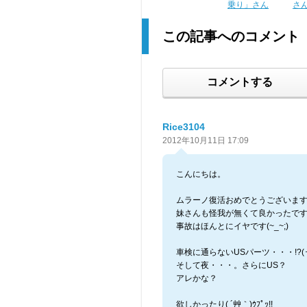
乗り」さん
さ
この記事へのコメント
コメントする
Rice3104
2012年10月11日 17:09
こんにちは。
ムラーノ復活おめでとうございま
妹さんも怪我が無くて良かったです
事故はほんとにイヤです(~_~;)
車検に通らないUSパーツ・・・!?(･_
そして夜・・・。さらにUS？
アレかな？
欲しかったり( ´艸｀)ｳﾌﾟｯ!!