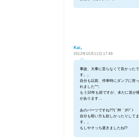
Kai。
2012年10月11日 17:49
事故、大事に至らなくて良かった
す。。
自分も以前、停車時にダンプに突
れました^^;
もう10年も前ですが、未だに首が
があります…
あのパーツですね??( ´艸｀)ﾀﾌﾞﾝ
自分も暗い方も欲しかったりして
す。。
もしやそっち逝きましたね!?