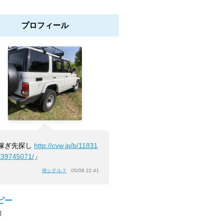
プロフィール
嫁ぎ先探し
http://cvw.jp/b/11831
/39745071/
」
何シテル？
05/08 22:41
ピー
]