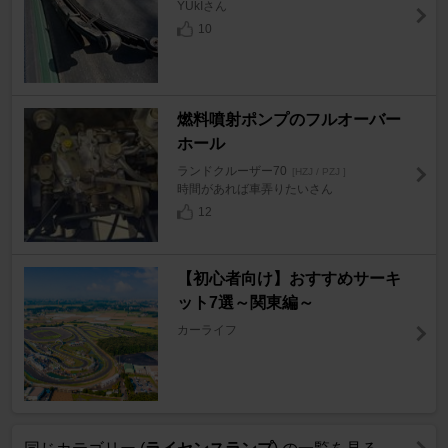
YUkIさん
10
燃料噴射ポンプのフルオーバー
ホール
ランドクルーザー70
[HZJ / PZJ ]
時間があれば車弄りたいさん
12
【初心者向け】おすすめサーキ
ット7選～関東編～
カーライフ