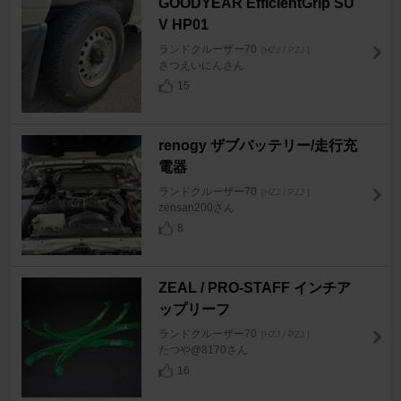
GOODYEAR EfficientGrip SU
V HP01
ランドクルーザー70
[HZJ / PZJ ]
さつえいにんさん
15
renogy ザブバッテリー/走行充
電器
ランドクルーザー70
[HZJ / PZJ ]
zensan200さん
8
ZEAL / PRO-STAFF インチア
ップリーフ
ランドクルーザー70
[HZJ / PZJ ]
たつや@8170さん
16