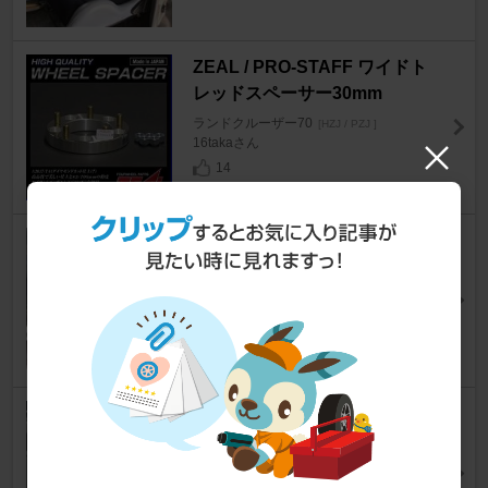
ZEAL / PRO-STAFF ワイドト
レッドスペーサー30mm
ランドクルーザー70
[HZJ / PZJ ]
16takaさん
14
4×4 Engineering ビッグカント
リーショックアブソーバー
ランドクルーザー70
[HZJ / PZJ ]
陸◯さん
10
Timloon 車用ダブルサーモメー
ター
ランドクルーザー70
[HZJ / PZJ ]