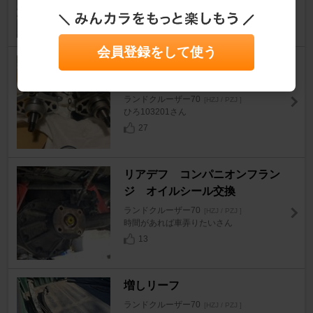
zensan200さん
11
会員登録をして使う
トヨタ(純正) 輸出仕様1HZエン
ジン噴射ポンプ
ランドクルーザー70
[HZJ / PZJ ]
ひろ103201さん
27
リアデフ コンパニオンフラン
ジ オイルシール交換
ランドクルーザー70
[HZJ / PZJ ]
時間があれば車弄りたいさん
13
増しリーフ
ランドクルーザー70
[HZJ / PZJ ]