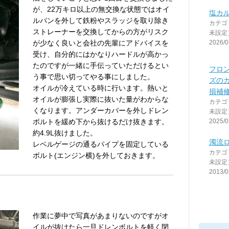
が、22万キロ以上の無交換な状態ではオイ
塩カ
ルパンを外して鉄粉やスラッジを取り除き
カテゴ
ストレーナーを交換してからの方がリスク
未設定
が少なく良いと会社の先輩にアドバイスを
2026/0
受け、自分的にはかなりハードルが高かっ
たのですが一緒に手伝っていただけるとい
フロ
う事で思い切ってやる事にしました。
ズの
オイルが冷えている時に行います。熱いと
損補
オイルが膨張し実際に抜いた量がわからな
カテゴ
くなります。アンダーカバーを外しドレン
未設定
ボルトを緩め下から抜けるだけ抜きます。
2025/0
約4.9L抜けました。
濁流
レベルゲージの通るパイプを固定している
カテゴ
ボルト(エンジン横)を外しておきます。
未設定
2013/0
作業に夢中で写真があまりないのですがオ
イルが抜けたら一旦ドレンボルトを軽く閉