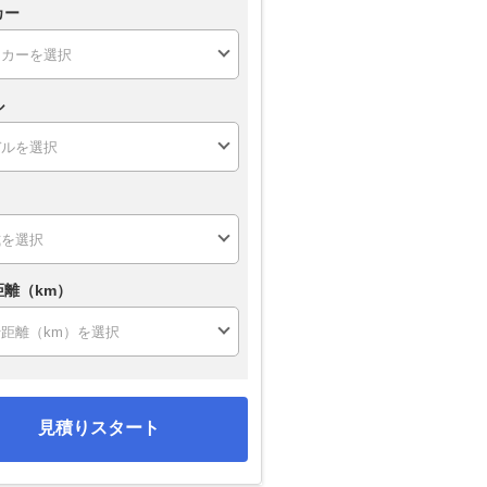
カー
ル
距離（km）
見積りスタート