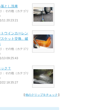
ル落とし洗車
リ：その他（カテゴリ
）
1/11 20:23:21
ントウインカーレン
ガスケット交換、破
修
リ：その他（カテゴリ
）
1/13 09:25:43
ロック？
リ：その他（カテゴリ
）
2/22 18:35:27
[
他のクリップをチェック
]