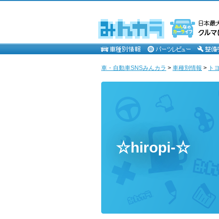
車・自動車SNSみんカラ
>
車種別情報
>
ト
☆hiropi-☆