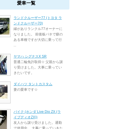
愛車一覧
ランドクルーザー77 (トヨタ ラ
ンドクルーザー70)
縁がありランクル77オーナーに
なりました。 前後板バネで癖の
ある車種ですが大切に乗って行
...
ヤマハ シグナスX SR
普通二輪免許取得☆ 父親から譲
り受けました。大事に乗ってい
きたいです。
ダイハツ タントカスタム
妻の愛車です☆
バイク (ホンダ Live Dio ZX (ラ
イブディオZX))
友人から譲り受けました。通勤
で使用中。 大事に乗っていきた