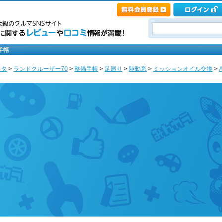
ヨタ
>
ランドクルーザー70
>
整備手帳
>
足廻り
>
駆動系
>
ミッションオイル交換
>