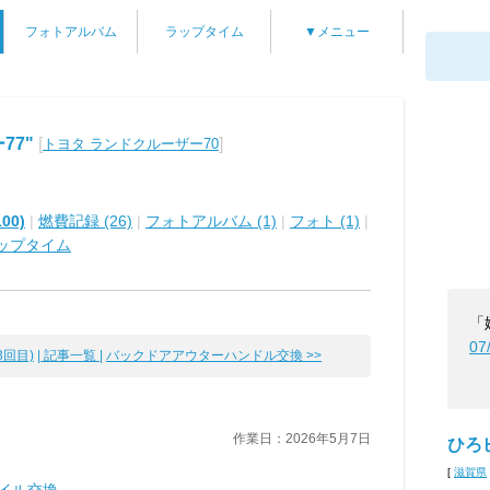
フォトアルバム
ラップタイム
▼メニュー
77"
[
]
トヨタ ランドクルーザー70
00)
|
燃費記録 (26)
|
フォトアルバム (1)
|
フォト (1)
|
ップタイム
「
07
回目)
| 記事一覧 |
バックドアアウターハンドル交換 >>
作業日：2026年5月7日
ひろ
[
滋賀県