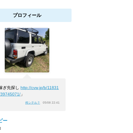
プロフィール
嫁ぎ先探し
http://cvw.jp/b/11831
/39745071/
」
何シテル？
05/08 22:41
ピー
]