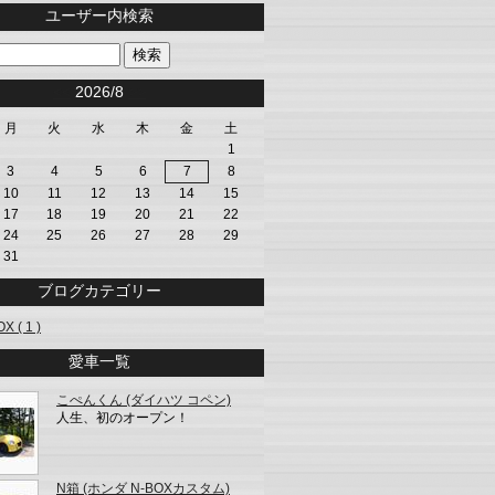
ユーザー内検索
<<
2026/8
>>
月
火
水
木
金
土
1
3
4
5
6
7
8
10
11
12
13
14
15
17
18
19
20
21
22
24
25
26
27
28
29
31
ブログカテゴリー
X ( 1 )
愛車一覧
こぺんくん (ダイハツ コペン)
人生、初のオープン！
N箱 (ホンダ N-BOXカスタム)