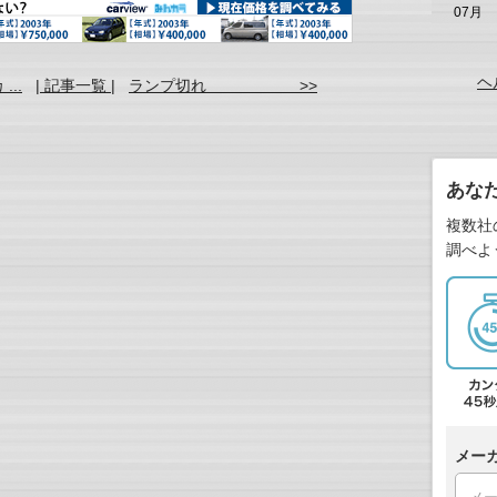
07月
ヘ
..
| 記事一覧 |
ランプ切れ >>
あな
複数社
調べよ
メー