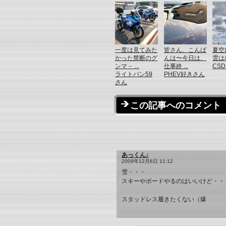
一度は見てみた
皆さん、こんば
夏空
かった禁断のグ
んは〜今日は、
雲は
ンマ－ ...
仕事終 ...
CS
ライトバン59
PHEV好きさん
さん
この記事へのコメント
あっくん♪
2009年12月6日 11:12
雪・・・
スキーやボードやるのはいいけど・・
スタッドレス履きたくない（爆