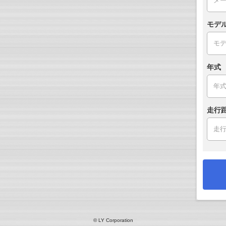
モデ
年式
走行
© LY Corporation