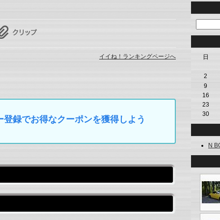
イイね！ランキングページへ
日
2
9
16
23
30
マイカー登録でお得なクーポンを獲得しよう
N BO