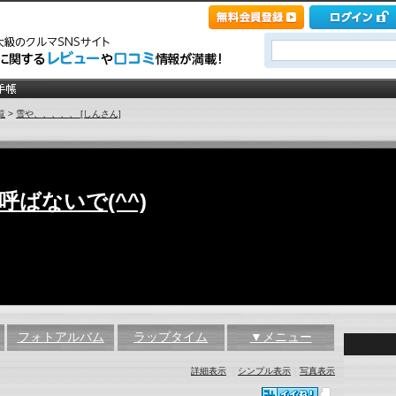
覧
>
雪や、、、、、 [しんさん]
ばないで(^^)
フォトアルバム
ラップタイム
▼メニュー
詳細表示
｜
シンプル表示
｜
写真表示