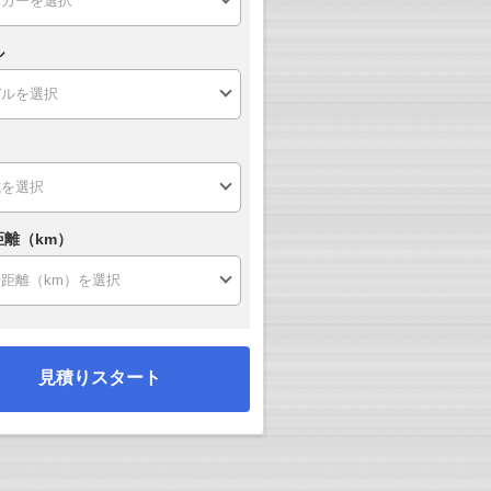
ル
距離（km）
見積りスタート