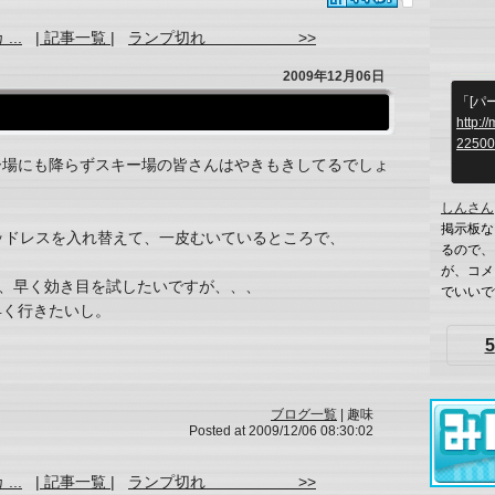
..
| 記事一覧 |
ランプ切れ >>
2009年12月06日
「[パ
http:/
22500
ー場にも降らずスキー場の皆さんはやきもきしてるでしょ
しんさん
掲示板な
ッドレスを入れ替えて、一皮むいているところで、
るので、
が、コメ
んで、早く効き目を試したいですが、、、
でいいです
早く行きたいし。
5
ブログ一覧
| 趣味
Posted at 2009/12/06 08:30:02
..
| 記事一覧 |
ランプ切れ >>