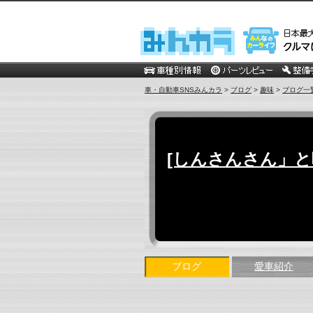
車・自動車SNSみんカラ
>
ブログ
>
趣味
>
ブログ一
[しんさんさん」と呼
ブログ
愛車紹介