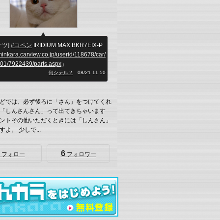
ーツ]
#コペン
IRIDIUM MAX BKR7EIX-P
/minkara.carview.co.jp/userid/118678/car/
01/7922439/parts.aspx
」
何シテル？
08/21 11:50
どでは、必ず後ろに「さん」をつけてくれ
「しんさんさん」って出てきちゃいます
ントその他いただくときには「しんさん」
よ。 少しで...
6
フォロー
フォロワー