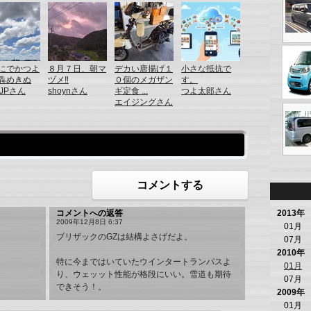
にでかつよ
８月７日、朝マ
デカい唐揚げ１
小さな抵抗で
犇めきぬ
ヅメ‼️
０個のメガザン
す。
DJPさん
shoynさん
ギ定食 ...
つよ太郎さん
エイジングさん
コメントする
2013年
コメントへの返答
2009年12月8日 6:37
01月
ブリザックのGZは結構よさげだよ。
07月
2010年
特に今まではいていたウインタートランパスよ
01月
り、ウェッット性能が格段にいい。雪道も期待
07月
できそう！。
2009年
01月