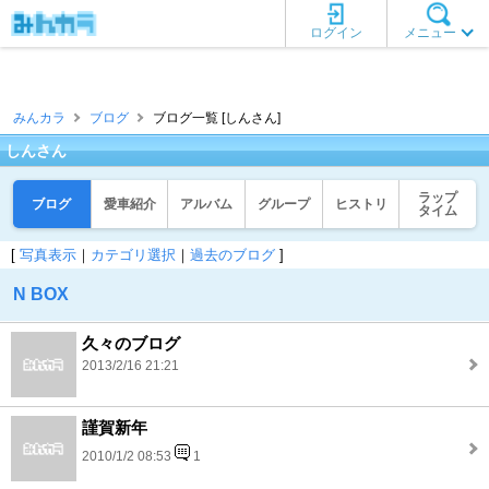
ログイン
メニュー
みんカラ
ブログ
ブログ一覧 [しんさん]
しんさん
ラップ
ブログ
愛車紹介
アルバム
グループ
ヒストリ
タイム
[
写真表示
｜
カテゴリ選択
｜
過去のブログ
]
N BOX
久々のブログ
2013/2/16 21:21
謹賀新年
2010/1/2 08:53
1