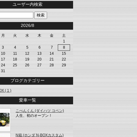
ユーザー内検索
<<
2026/8
>>
月
火
水
木
金
土
1
3
4
5
6
7
8
10
11
12
13
14
15
17
18
19
20
21
22
24
25
26
27
28
29
31
ブログカテゴリー
X ( 1 )
愛車一覧
こぺんくん (ダイハツ コペン)
人生、初のオープン！
N箱 (ホンダ N-BOXカスタム)