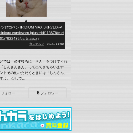
ーツ]
#コペン
IRIDIUM MAX BKR7EIX-P
/minkara.carview.co.jp/userid/118678/car/
01/7922439/parts.aspx
」
何シテル？
08/21 11:50
どでは、必ず後ろに「さん」をつけてくれ
「しんさんさん」って出てきちゃいます
ントその他いただくときには「しんさん」
よ。 少しで...
6
フォロー
フォロワー