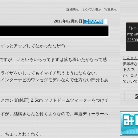
詳細表示
｜
シンプル表示
｜
写真表示
2013年02月16日
「[パ
http:/
22500
っとアップしてなかったなf;^^)
しんさん
OXですが、いろいろいらってまずは落ち着いたかなって感
掲示板な
るので、
コライザをいじってもイマイチ思うようにならない。
が、コメ
いインターナビのワンセグモデルなんで仕方ない部分もあ
でいいです
5
ホンダ(純正) 2.5cm ソフトドームツィーターをつけて
ますが、結構きちんと付くようなので、早速ディーラーへ
す。ちょっとわくわく。