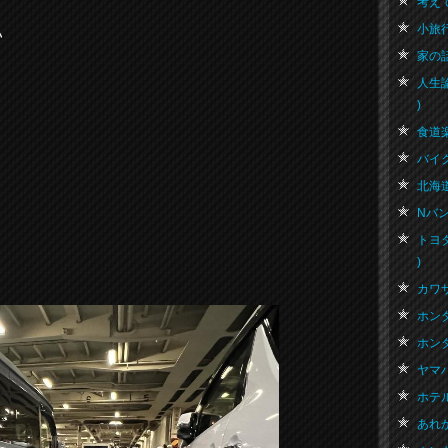
考えて
小旅行
い
家の話 
人生
)
食道楽
バイク
。
北海道
Nバン 
トヨ
)
カワサ
ホンダ
ホンダ
ヤマハ
ホテル
あれか