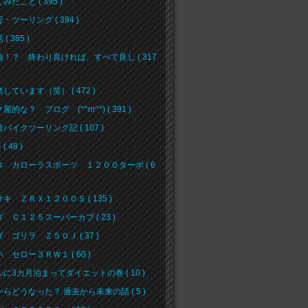
みたこと ( 395 )
・ツーリング ( 394 )
( 385 )
論！？ 終わり良ければ、すべて良し ( 317
しています（笑） ( 472 )
屋的な？ ブログ (*^m^*) ( 391 )
バイクツーリング記 ( 107 )
( 48 )
タ カローラスポーツ １２００ターボ ( 6
キ ＺＲＸ１２００Ｓ ( 135 )
 Ｃ１２５スーパーカブ ( 23 )
 ゴリラ Ｚ５０Ｊ ( 37 )
 セロー３ＲＷ１ ( 60 )
に3カ月泊まってダイエットの巻 ( 10 )
らどうなった？ 過去から未来の話 ( 5 )