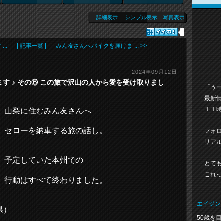
詳細表示
｜
シンプル表示
｜
写真表示
..
| 記事一覧 |
みん友さんへバイクを届けま ... >>
2024年09月12日
す ♪ その⑥ この旅で沢山の人から愛を受け取りまし
「う
最新
１１時
山梨に住むみん友さんへ
セローを納車する旅の話し。
フォ
リア
予定していた本州での
とても
これっ
行動はすべて終わりました。
エイジン
県）
50歳を