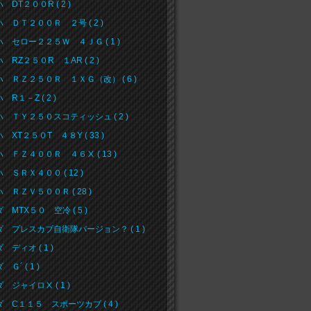
 DT２００R ( 2 )
 ＤＴ２００Ｒ ２号 ( 2 )
 セロー２２５Ｗ ４ＪＧ ( 1 )
 RZ２５０R １AR ( 2 )
 ＲＺ２５０Ｒ １ＸＧ（改） ( 6 )
 R１－Z ( 2 )
 ＴＹ２５０スコティッシュ ( 2 )
 XT２５０T ４８Y ( 33 )
 ＦＺ４００Ｒ ４６Ⅹ ( 13 )
 ＳＲＸ４００ ( 12 )
 ＲＺＶ５００Ｒ ( 28 )
 MTX５０ 空冷 ( 5 )
 プレスカブ自衛隊バージョン？ ( 1 )
 ディオ ( 1 )
Ｇ´ ( 1 )
 ジャイロⅩ ( 1 )
 C１１５ スポーツカブ ( 4 )