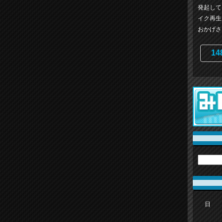
）
発起して
イク再生
おかげさま
14
日