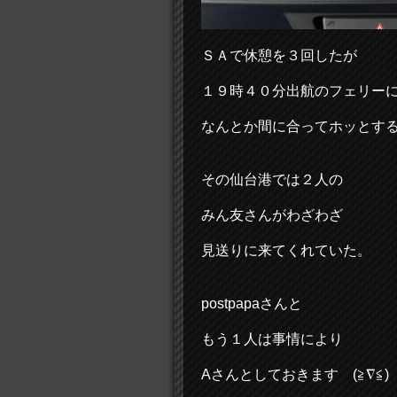
ＳＡで休憩を３回したが
１９時４０分出航のフェリー
なんとか間に合ってホッとす
その仙台港では２人の
みん友さんがわざわざ
見送りに来てくれていた。
postpapaさんと
もう１人は事情により
Aさんとしておきます (≧∇≦)