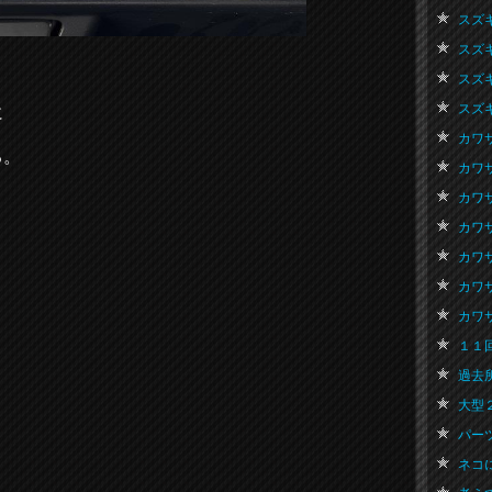
スズキ
スズキ
スズキ
スズキ
に
カワサ
る。
カワサ
カワサ
カワサ
カワサ
カワサ
カワサ
１１回
過去所
大型２
パーツ再
ネコにゃ