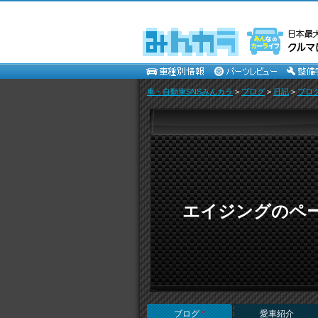
車・自動車SNSみんカラ
>
ブログ
>
日記
>
ブロ
エイジングのペ
ブログ
*
愛車紹介