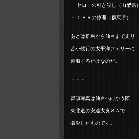
・ セローの引き渡し（山梨県
・ ＣＢＲの修理（群馬県）
あとは群馬から仙台まで走り
苫小牧行の太平洋フェリーに
乗船するだけなのだ。
・・・
冒頭写真は仙台へ向かう際
東北道の安達太良ＳＡで
撮影したものです。