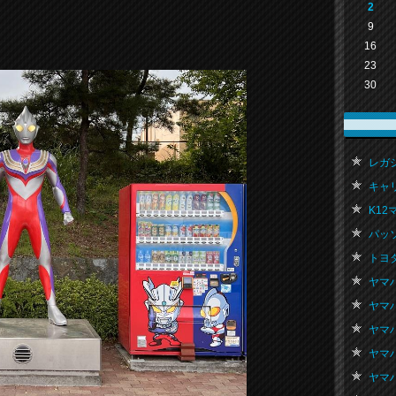
2
9
16
23
30
レガシィ
キャリ
K12マ
パッソ
トヨタ
ヤマハ
ヤマハ
ヤマハ
ヤマハ
ヤマハ