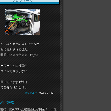
プロフィール
ーん、みんカラのストリームが
情報に更新されません。
間前で止まったまま (^_^;)
ローワーさんの投稿が
ルタイムで表示しない。
困っています (大汗)
て自分だけかな ？」
何シテル？
07/09 07:42
グ
[
北海道
]
目前に、勤めていた建設会社が倒産！ 一念