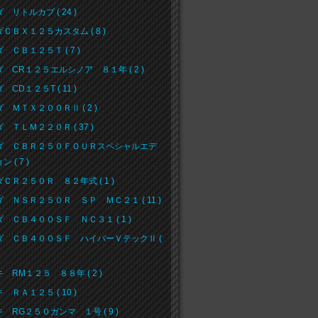
 リトルカブ ( 24 )
ＣＢＸ１２５カスタム ( 8 )
 ＣＢ１２５Ｔ ( 7 )
 CR１２５エルシノア ８１年 ( 2 )
 CD１２５T ( 11 )
 ＭＴＸ２００ＲⅡ ( 2 )
 ＴＬＭ２２０Ｒ ( 37 )
ダ ＣＢＲ２５０ＦＯＵＲスペシャルエデ
 ( 7 )
ＣＲ２５０Ｒ ８２年式 ( 1 )
 ＮＳＲ２５０Ｒ ＳＰ ＭＣ２１ ( 11 )
 ＣＢ４００ＳＦ ＮＣ３１ ( 1 )
ダ ＣＢ４００ＳＦ ハイパーＶテックⅡ (
 RM１２５ ８８年 ( 2 )
 ＲＡ１２５ ( 10 )
 RG２５０ガンマ １号 ( 9 )