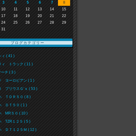
3
4
5
6
7
8
10
11
12
13
14
15
17
18
19
20
21
22
24
25
26
27
28
29
31
ブログカテゴリー
 ( 41 )
ィ トラック ( 11 )
ーチ ( 3 )
 ヨーロピアン ( 1 )
 プリウスＧ’ｓ ( 53 )
 ＴＤＲ５０ ( 8 )
 ＤＴ５０ ( 1 )
 MR５０ ( 10 )
 TZR１２５ ( 5 )
 ＤＴ１２５Ｍ ( 12 )