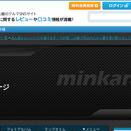
グ一覧
>
みん友さんへバイクを届けます ♪ その⑥ この旅で沢山の人から愛を受け取りました (^
ージ
フォトアルバム
ラップタイム
▼メニュー