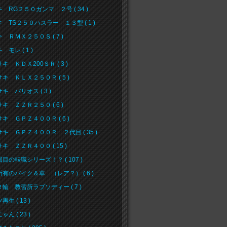
 RG２５０ガンマ ２号 ( 34 )
 TS２５０ハスラー １３型 ( 1 )
 ＲＭＸ２５０Ｓ ( 7 )
 モレ ( 1 )
キ ＫＤＸ200ＳＲ ( 3 )
キ ＫＬＸ２５０Ｒ ( 5 )
キ バリオス ( 3 )
キ ＺＺＲ２５０ ( 6 )
キ ＧＰＺ４００Ｒ ( 6 )
キ ＧＰＺ４００Ｒ ２代目 ( 35 )
キ ＺＺＲ４００ ( 15 )
目の転職シリーズ！？ ( 107 )
有のバイク＆車 （レア？） ( 6 )
輪 教習所ラプソディー ( 7 )
生 ( 13 )
ん ( 23 )