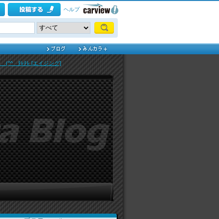
ヘルプ
^ゞﾃﾚﾃﾚ [エイジング]