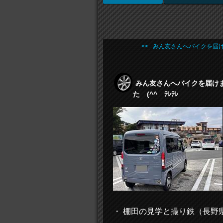
<< みん友さんへバイクを届け .
みん友さんへバイクを届けま
た (^^ゞﾃﾚﾃﾚ
・ 棚田の見学と撮り鉄（長野