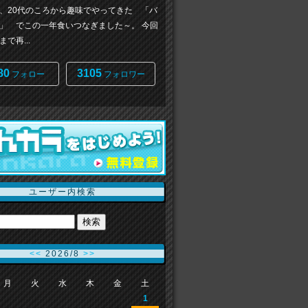
、20代のころから趣味でやってきた 「バ
」 でこの一年食いつなぎました～。 今回
で再...
80
3105
フォロー
フォロワー
ユーザー内検索
<<
2026/8
>>
月
火
水
木
金
土
1