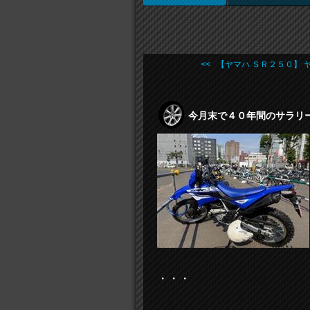
<< 【ヤマハ ＳＲ２５０】 ヤ .
今月末で４０年間のサラリー
・・・