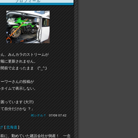
プロフィール
ーん、みんカラのストリームが
情報に更新されません。
間前で止まったまま (^_^;)
ローワーさんの投稿が
ルタイムで表示しない。
困っています (大汗)
て自分だけかな ？」
何シテル？
07/09 07:42
グ
[
北海道
]
目前に、勤めていた建設会社が倒産！ 一念