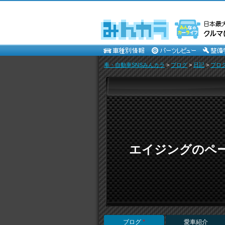
車・自動車SNSみんカラ
>
ブログ
>
日記
>
ブロ
エイジングのペ
ブログ
*
愛車紹介