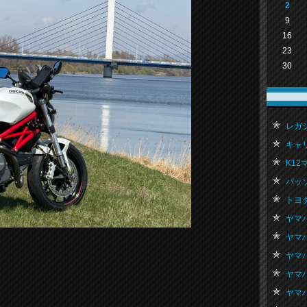
2
9
16
23
30
レガシィ
キャリ
K12マ
パッソ
トヨタ
ヤマハ
ヤマハ
ヤマハ
。
ヤマハ
ヤマハ