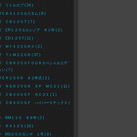
 リトルカブ ( 24 )
ＣＢＸ１２５カスタム ( 8 )
 ＣＢ１２５Ｔ ( 7 )
 CR１２５エルシノア ８１年 ( 2 )
 CD１２５T ( 11 )
 ＭＴＸ２００ＲⅡ ( 2 )
 ＴＬＭ２２０Ｒ ( 37 )
ダ ＣＢＲ２５０ＦＯＵＲスペシャルエデ
 ( 7 )
ＣＲ２５０Ｒ ８２年式 ( 1 )
 ＮＳＲ２５０Ｒ ＳＰ ＭＣ２１ ( 11 )
 ＣＢ４００ＳＦ ＮＣ３１ ( 1 )
ダ ＣＢ４００ＳＦ ハイパーＶテックⅡ (
 RM１２５ ８８年 ( 2 )
 ＲＡ１２５ ( 10 )
 RG２５０ガンマ １号 ( 9 )