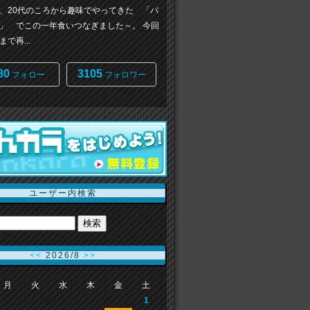
、20代のころから趣味でやってきた 「バ
」 でこの一年食いつなぎました～。 今回
で再...
80
3105
フォロー
フォロワー
ユーザー内検索
<<
2026/8
>>
月
火
水
木
金
土
1