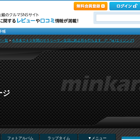
グ一覧
>
今月末で４０年間のサラリーマン生活に終止符を打ちます (^_^)a [エイジング]
ージ
フォトアルバム
ラップタイム
▼メニュー