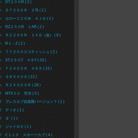
 DT２００R ( 2 )
 ＤＴ２００Ｒ ２号 ( 2 )
 セロー２２５Ｗ ４ＪＧ ( 1 )
 RZ２５０R １AR ( 2 )
 ＲＺ２５０Ｒ １ＸＧ（改） ( 6 )
 R１－Z ( 2 )
 ＴＹ２５０スコティッシュ ( 2 )
 XT２５０T ４８Y ( 33 )
 ＦＺ４００Ｒ ４６Ⅹ ( 13 )
 ＳＲＸ４００ ( 12 )
 ＲＺＶ５００Ｒ ( 28 )
 MTX５０ 空冷 ( 5 )
 プレスカブ自衛隊バージョン？ ( 1 )
 ディオ ( 1 )
Ｇ´ ( 1 )
 ジャイロⅩ ( 1 )
 C１１５ スポーツカブ ( 4 )