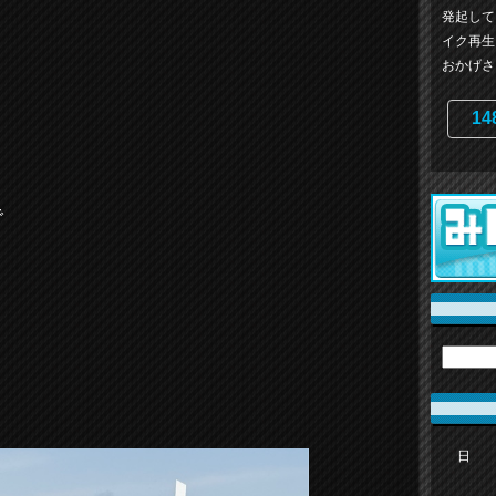
発起して
イク再生
おかげさま
14
で
。
日