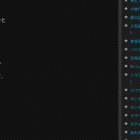
考えて
小旅行
家の話 
かと
人生
)
食道楽
バイク
。
北海道
で
Nバン 
トヨ
す。
)
カワサ
ホンダ
。
ホンダ
ヤマハ
ホテル
あれか