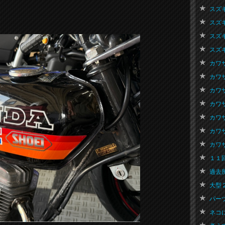
スズキ
スズキ
スズキ
スズキ
カワサ
カワサ
カワサ
カワサ
カワサ
カワサ
カワサ
１１回
過去所
大型２
パーツ再
ネコにゃ