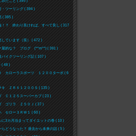
みたこと ( 395 )
・ツーリング ( 394 )
( 385 )
論！？ 終わり良ければ、すべて良し ( 317
しています（笑） ( 472 )
屋的な？ ブログ (*^m^*) ( 391 )
バイクツーリング記 ( 107 )
( 48 )
タ カローラスポーツ １２００ターボ ( 6
キ ＺＲＸ１２００Ｓ ( 135 )
 Ｃ１２５スーパーカブ ( 23 )
 ゴリラ Ｚ５０Ｊ ( 37 )
 セロー３ＲＷ１ ( 60 )
に3カ月泊まってダイエットの巻 ( 10 )
らどうなった？ 過去から未来の話 ( 5 )