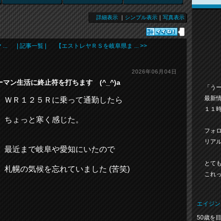
詳細表示
｜
シンプル表示
｜
写真表示
..
| 記事一覧 |
【エストレヤＲＳを岐阜県ま ... >>
2026年06月04日
マン生活に終止符を打ちます (^_^)a
「う
最新
ＷＲ１２５Ｒに乗って通勤したら
１１時
ちょっと寒く感じた。
フォ
リア
最近まで岐阜や愛知にいたので
とても
札幌の気候を忘れていました (苦笑)
これっ
エイジン
50歳を