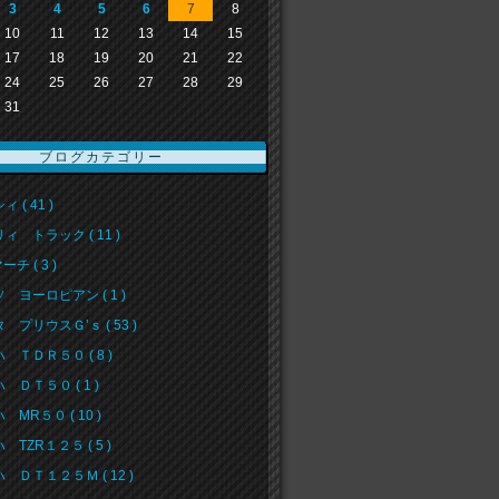
3
4
5
6
7
8
10
11
12
13
14
15
17
18
19
20
21
22
24
25
26
27
28
29
31
ブログカテゴリー
 ( 41 )
ィ トラック ( 11 )
ーチ ( 3 )
 ヨーロピアン ( 1 )
 プリウスＧ’ｓ ( 53 )
 ＴＤＲ５０ ( 8 )
 ＤＴ５０ ( 1 )
 MR５０ ( 10 )
 TZR１２５ ( 5 )
 ＤＴ１２５Ｍ ( 12 )