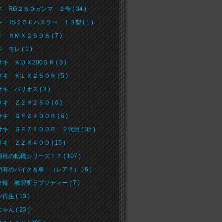
 RG２５０ガンマ ２号 ( 34 )
 TS２５０ハスラー １３型 ( 1 )
 ＲＭＸ２５０Ｓ ( 7 )
 モレ ( 1 )
キ ＫＤＸ200ＳＲ ( 3 )
キ ＫＬＸ２５０Ｒ ( 5 )
キ バリオス ( 3 )
キ ＺＺＲ２５０ ( 6 )
キ ＧＰＺ４００Ｒ ( 6 )
キ ＧＰＺ４００Ｒ ２代目 ( 35 )
キ ＺＺＲ４００ ( 15 )
目の転職シリーズ！？ ( 107 )
有のバイク＆車 （レア？） ( 6 )
輪 教習所ラプソディー ( 7 )
生 ( 13 )
ん ( 23 )