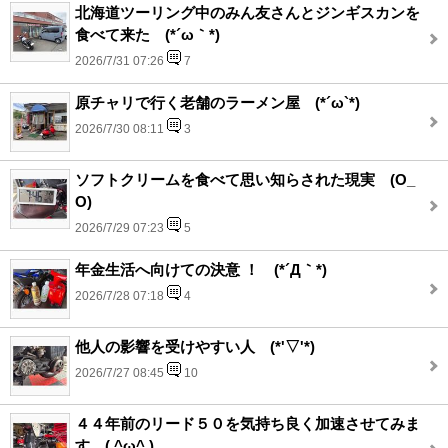
北海道ツーリング中のみん友さんとジンギスカンを
食べて来た (*´ω｀*)
2026/7/31 07:26
7
原チャリで行く老舗のラーメン屋 (*´ω`*)
2026/7/30 08:11
3
ソフトクリームを食べて思い知らされた現実 (O_
O)
2026/7/29 07:23
5
年金生活へ向けての決意 ！ (*´Д｀*)
2026/7/28 07:18
4
他人の影響を受けやすい人 (*'▽'*)
2026/7/27 08:45
10
４４年前のリード５０を気持ち良く加速させてみま
す ( ^ω^ )