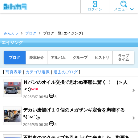
ログイン
メニュー
みんカラ
ブログ
ブログ一覧 [エイジング]
エイジング
ラップ
ブログ
愛車紹介
アルバム
グループ
ヒストリ
タイム
[
写真表示
｜
カテゴリ選択
｜
過去のブログ
]
Ｎバンのオイル交換で思わぬ事態に驚く ！ (＞人
＜;)
2026/8/7 06:54
6
デカい唐揚げ１０個のメガザンギ定食を満喫する
٩( 'ω' )و
2026/8/6 06:39
5
不動車のアクティブを引き上げて来ました。動画あ