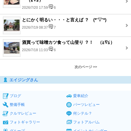
2026/7/20 17:59
6
とにかく明るい・・・と言えば ？ (*'▽'*)
2026/7/19 08:37
7
酒買って味噌カツ食って山登り ？！ （≧∇≦）
2026/7/18 11:03
6
次のページ >>
エイジングさん
ブログ
愛車紹介
整備手帳
パーツレビュー
クルマレビュー
何シテル？
フォトギャラリー
フォトアルバム
グループ
イベントカレンダー