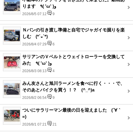
ります ٩( 'ω' )و
2026/8/5 07:12
9
Ｎバンの引き渡し準備と自宅でジャガイモ掘りを楽
しむ (*´◒`*)
2026/8/4 07:29
6
サリアンのＶベルトとウェイトローラーを交換して
みた ٩( 'ω' )و
2026/8/3 08:13
4
みん友さんと旭川ラーメンを食べに行く・・・で、
そのあとバイクを買う ！？ (^_^)a
2026/8/2 06:54
9
ついにサラリーマン最後の日を迎えました (´∀｀
=)
2026/8/1 07:21
21