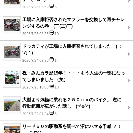
2026/7/26 06:59
5
工場に入庫拒否されたマフラーを交換して再チャレ
ンジするの巻 (￣(工)￣)
2026/7/25 08:35
10
ドゥカティが工場に入庫拒否されてしまった ( ；
´Д｀)
2026/7/24 08:25
14
祝・みんカラ歴15年！・・・もう人生の一部になっ
てしまいました （笑）
2026/7/23 10:03
18
大型より気軽に乗れる２５０ｃｃのバイク。 逆に
行動範囲が広がった話し (*^o^*)
2026/7/22 07:34
6
リード５０の駆動系を調べて沼にハマる予感 ？！
（≧∇≦）