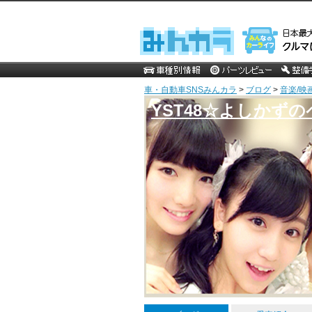
車・自動車SNSみんカラ
>
ブログ
>
音楽/映
YST48☆よしかず