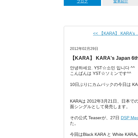
ブログ
愛車紹介
<< 【KARA】 KARA's ..
2012年02月29日
【KARA】 KARA's Japan 6th 
안녕하세요. YST☆소민 입니다 ^^
こんばんは YST☆ソミンです^^
10日ぶりにカムバックの今日は KAR
KARAは 2012年3月21日、日本での第
面シングルとして発売します。
その公式 Teaserが、27日
DSP Med
た。
今回はBlack KARA と White