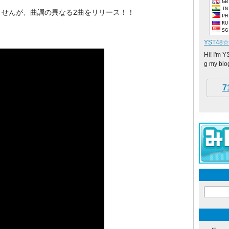
ませんが、曲調の異なる2曲をリリース！！
YST48
Hi! I'm 
g my blog
7