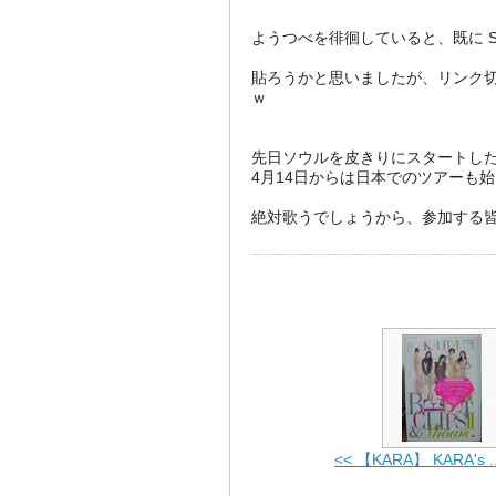
ようつべを徘徊していると、既に SPE
貼ろうかと思いましたが、リンク
ｗ
先日ソウルを皮きりにスタートしたコン
4月14日からは日本でのツアーも
絶対歌うでしょうから、参加する皆さ
<< 【KARA】 KARA's ..