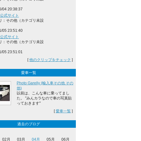
6/04 20:38:37
8 公式サイト
リ：その他（カテゴリ未設
1/05 23:51:40
8 公式サイト
リ：その他（カテゴリ未設
1/05 23:51:01
[
他のクリップをチェック
]
愛車一覧
Photo Garelly (輸入車その他 その
他)
以前は、こんな車に乗ってまし
た。 "みんカラなので車の写真貼
っておきます"
[
愛車一覧
]
過去のブログ
02月
03月
04月
05月
06月