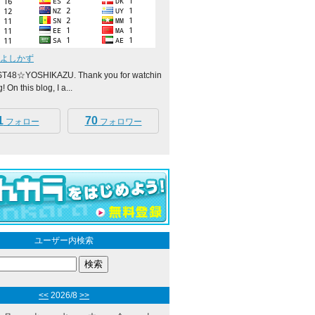
☆よしかず
YST48☆YOSHIKAZU. Thank you for watchin
! On this blog, I a...
1
70
フォロー
フォロワー
ユーザー内検索
<<
2026/8
>>