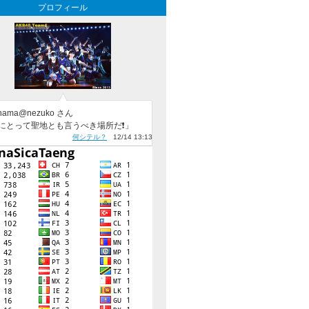
プロフィール
hama@nezuko さん
にとって聖地とも言うべき場所だ❗」
何シテル？
12/14 13:13