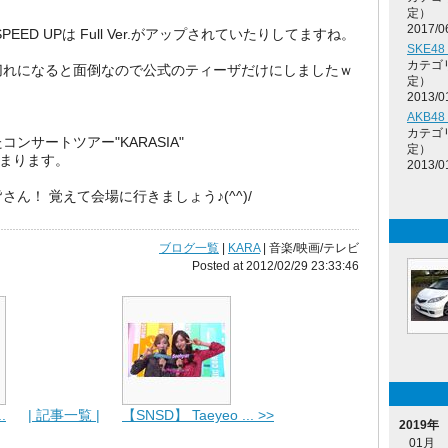
定）
2017/0
ED UPは Full Ver.がアップされていたりしてますね。
SKE4
カテゴ
切れになると面倒なので公式のティーザだけにしましたｗ
定）
2013/0
AKB4
カテゴ
サートツアー"KARASIA"
定）
始まります。
2013/0
ん！ 覚えて会場に行きましょう♪(^^)/
ブログ一覧
|
KARA
| 音楽/映画/テレビ
Posted at 2012/02/29 23:33:46
.
| 記事一覧 |
【SNSD】 Taeyeo ... >>
2019年
01月