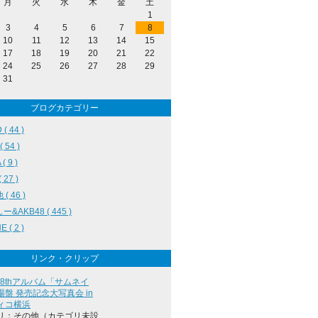
月
火
水
木
金
土
1
3
4
5
6
7
8
10
11
12
13
14
15
17
18
19
20
21
22
24
25
26
27
28
29
31
ブログカテゴリー
( 44 )
( 54 )
( 9 )
( 27 )
( 46 )
&AKB48 ( 445 )
E ( 2 )
リンク・クリップ
8 8thアルバム「サムネイ
盤 発売記念大写真会 in
ィコ横浜
リ：その他（カテゴリ未設