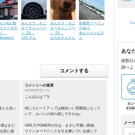
ヘ
ルメ&お散
みんカラ：モニ
みんカラ：モニ
前夜祭ツーリン
ステーキの
ターキャンペー
ターキャンペー
グ🚗💨
 ...
ン【X ...
ン【X ...
あん☆ちゃんさ
ukipapaさ
-UU-さん
はちおさんさん
ん
あな
複数社
調べよ
コメントする
コメントへの返答
2012年3月1日 1:24
こんばんは ^^)/
2曲とも良い
特にスピードアップは格好いい雰囲気になって
いて、ルパンの頃の感じですかね♪
メー
♪僕はまだ
GIRL'S POWERの方は、まさに可愛い路線。
寝る前に探
ウインターマジックを引き継いでいる感じで