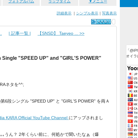
フォトアルバム
ラップタイム
▼メニュー
詳細表示
｜
シンプル表示
｜
写真表示
.
| 記事一覧 |
【SNSD】 Taeyeo ... >>
「@iP
オイラ
Single "SPEED UP" and "GIRL'S POWER"
Aネタを^^;
6段シングル "SPEED UP" と "GIRL'S POWER" を両Ａ
ia KARA Official YouTube Channel
にアップされまし
 KARA｡｡｡うん？ 2年くらい前に、何処かで聞いたなぁ（爆