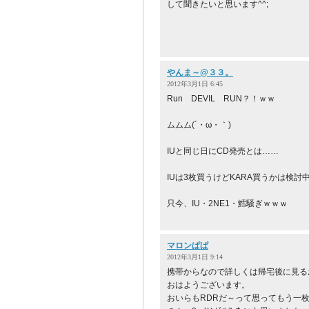
して聞きたいと思います^^;
やんま～@３３。
2012年3月1日 6:45
Run DEVIL RUN？！ｗｗ
ムムム(´・ω・｀)
IUと同じ日にCD発売とは……
IUは3枚買うけどKARA買うかは検討
只今、IU・2NE1・鱈騒ぎｗｗｗ
マロンぱぱ
2012年3月1日 9:14
携帯からなので詳しくは帰宅後に見る
おはようございます。
おいらもRDRだ～って思ってもう一枚はS