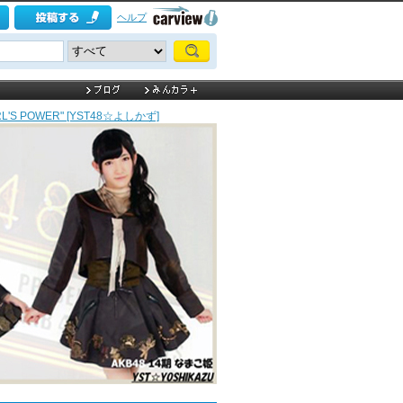
ヘルプ
"GIRL'S POWER" [YST48☆よしかず]