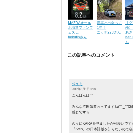
MAZDAオール
愛車と出会って
【グ
北海道ファンフ
1年！
歩】
ェス ...
ニッチ223さん
あさく
hokutinさん
nar
ん
この記事へのコメント
ジュミ
2012年3月1日 0:09
こんばんは^^
みんな雰囲気変わってますね(*^_^*)
感じです☆
久々にKARAを見ましたが可愛いです
『Step』の日本語版を知らないので