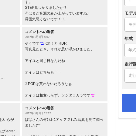
す。
STEP見つかりましたか？
モデ
今はまだ音源のみが上がっていますね。
雰囲気悪くないです！！
コメントへの返答
2012年3月1日 8:02
年式
そうです
Oh！と RDR
写真見たとき、それが思い浮かびました。
アイユと同じ日なんだね
走行
オイラはどちらも･･･
中～
J-POPは買わないだろうなぁ
オイラは相変わらず、ソシタラカラです
コメントへの返答
2012年3月1日 12:12
おいらが
ぱぱさんの何ｼﾃﾙにアップされた写真を見て調べ
ました(^^ゞ
ecret