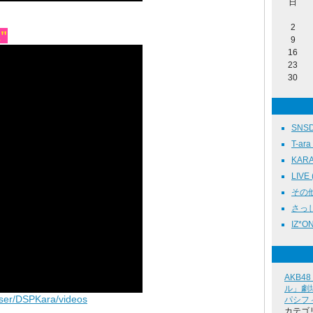
日
2
"
9
16
23
30
SNSD 
T-ara 
KARA 
LIVE 
その他 
さっしー
IZ*ON
AKB4
ル」劇場
user/DSPKara/videos
パシフ
カテゴ