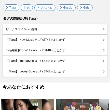
T-ara
鱈
アルバム
Gossip
Girls
タグの関連記事
( T-ara )
ビーナスラインへ/ 治朗
【T-ara】 New Music V .../ YST48☆よしかず
blog用素材 Don't Leave .../ YST48☆よしかず
【T-ara】 YoonaSicaTa .../ YST48☆よしかず
【T-ara】 Lovey-Dovey .../ YST48☆よしかず
今あなたにおすすめ