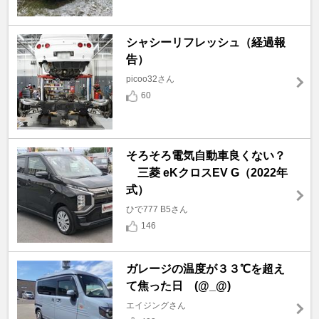
シャシーリフレッシュ（経過報
告）
picoo32さん
60
そろそろ電気自動車良くない？
三菱 eKクロスEV G（2022年
式）
ひで777 B5さん
146
ガレージの温度が３３℃を超え
て焦った日 (@_@)
エイジングさん