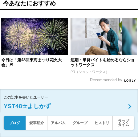
今あなたにおすすめ
今日は「第48回東海まつり花火大
短期・単発バイトを始めるならショ
会」🎆
ットワークス
PR（ショットワークス）
Recommended by
この記事を書いたユーザー
YST48☆よしかず
ラップ
ブログ
愛車紹介
アルバム
グループ
ヒストリ
タイム