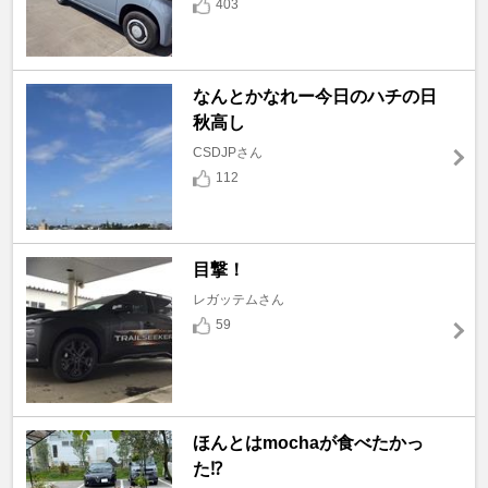
403
なんとかなれー今日のハチの日
秋高し
CSDJPさん
112
目撃！
レガッテムさん
59
ほんとはmochaが食べたかっ
た⁉️