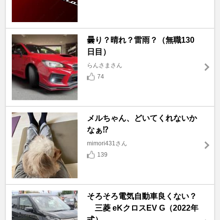
曇り？晴れ？雷雨？（無職130
日目）
らんさまさん
74
メルちゃん、どいてくれないか
なぁ⁉️
mimori431さん
139
そろそろ電気自動車良くない？
三菱 eKクロスEV G（2022年
式）