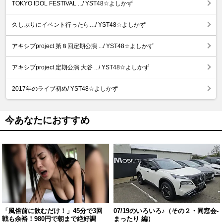
TOKYO IDOL FESTIVAL .../ YST48☆よしかず
久しぶりにイベント行ったら…/ YST48☆よしかず
アキシブproject 第８回定期公演 .../ YST48☆よしかず
アキシブproject 定期公演 大谷 .../ YST48☆よしかず
2017年のライブ初め/ YST48☆よしかず
今あなたにおすすめ
「風俗前に飲むだけ！」45分で3回
07/19のいろいろ♪（その２・同窓会-
戦も余裕！980円で朝まで絶好調
まったり 編）