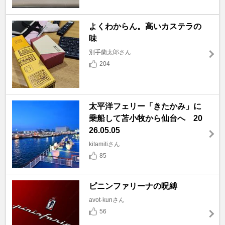
よくわからん。高いカステラの
味
別手蘭太郎さん
204
太平洋フェリー「きたかみ」に
乗船して苫小牧から仙台へ 20
26.05.05
kitamitiさん
85
ピニンファリーナの呪縛
avot-kunさん
56