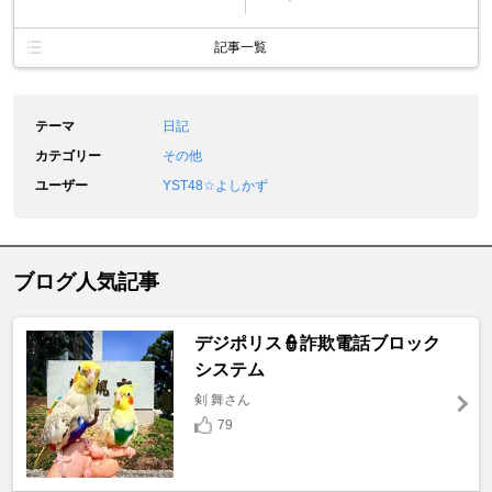
記事一覧
テーマ
日記
カテゴリー
その他
ユーザー
YST48☆よしかず
ブログ人気記事
デジポリス👮詐欺電話ブロック
システム
剣 舞さん
79