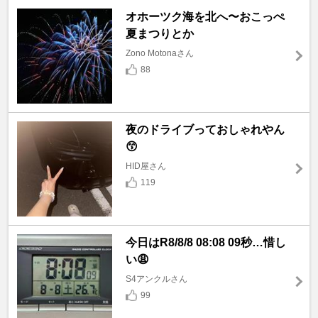
オホーツク海を北へ〜おこっぺ
夏まつりとか
Zono Motonaさん
88
夜のドライブっておしゃれやん
😙
HID屋さん
119
今日はR8/8/8 08:08 09秒…惜し
い😩
S4アンクルさん
99