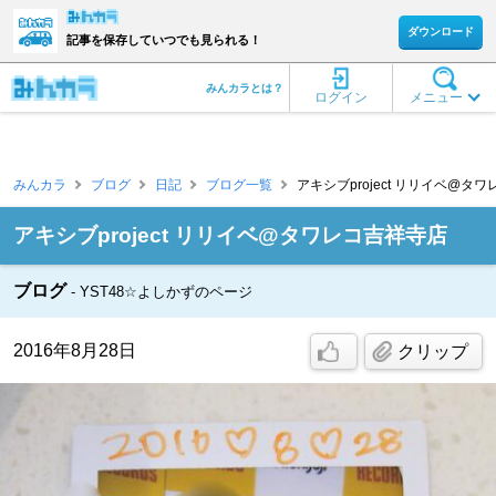
ダウンロード
記事を保存していつでも見られる！
みんカラとは？
ログイン
メニュー
みんカラ
ブログ
日記
ブログ一覧
アキシブproject リリイベ@タワ
アキシブproject リリイベ@タワレコ吉祥寺店
ブログ
YST48☆よしかずのページ
2016年8月28日
クリップ