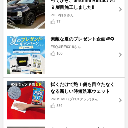
ってから、tershine Refract V4
９層目施工しました‼️
PHEV好きさん
77
素敵な夏のプレゼント企画🍉🌻
ESQUIRE6318さん
100
拭くだけで艶！傷も目立たなく
なる新しい時短洗車ウェット
PROSTAFF(プロスタッフ)さん
336