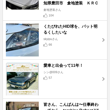
知県豊田市 倉地塗装 ＫＲＣ
倉地塗装さん
104
くたびれたHID球を、パット明
るくしたいな
skyipuさん
66
愛車と出会って11年！
シン@009さん
57
皆さん、こんばんは〜仕事終わ