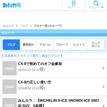
ログイン
メニュー
みんカラ
ブログ
ブログ一覧 [カルーア]
カルーア
ラップ
ブログ
愛車紹介
アルバム
グループ
ヒストリ
タイム
[
写真表示
｜
カテゴリ選択
｜
過去のブログ
]
CX-8で初めてのオフ会参加
2020/12/7 00:31
2
CX-8の正しい使い方
2020/9/30 22:44
1
みんカラ：【MICHELIN X-ICE SNOW/X-ICE SNO
W SUV 5名様】