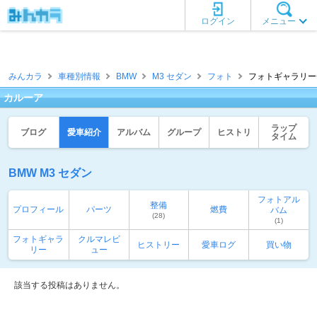
ログイン
メニュー
みんカラ
車種別情報
BMW
M3 セダン
フォト
フォトギャラリー一
カルーア
ラップ
ブログ
愛車紹介
アルバム
グループ
ヒストリ
タイム
BMW M3 セダン
フォトアル
整備
プロフィール
パーツ
燃費
バム
(28)
(1)
フォトギャラ
クルマレビ
ヒストリー
愛車ログ
買い物
リー
ュー
該当する投稿はありません。