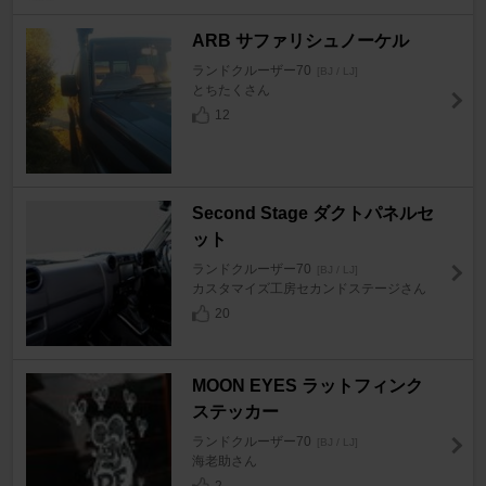
ARB サファリシュノーケル
ランドクルーザー70
[BJ / LJ]
とちたくさん
12
Second Stage ダクトパネルセ
ット
ランドクルーザー70
[BJ / LJ]
カスタマイズ工房セカンドステージさん
20
MOON EYES ラットフィンク
ステッカー
ランドクルーザー70
[BJ / LJ]
海老助さん
2