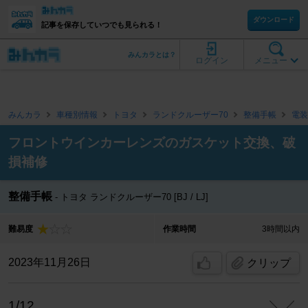
ダウンロード
記事を保存していつでも見られる！
みんカラとは？
ログイン
メニュー
みんカラ
車種別情報
トヨタ
ランドクルーザー70
整備手帳
電装
フロントウインカーレンズのガスケット交換、破
損補修
整備手帳
トヨタ ランドクルーザー70 [BJ / LJ]
難易度
作業時間
3時間以内
2023年11月26日
クリップ
1/12