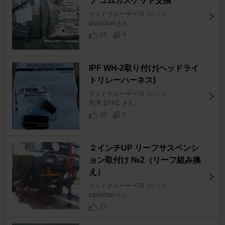
プ ゴムガスケット交換
ランドクルーザー70
[BJ / LJ]
pippichanさん
13
4
IPF WH-2取り付け(ヘッドライ
トリレーハーネス)
ランドクルーザー70
[BJ / LJ]
黒澤【P.N】さん
10
0
２インチUP リーフサスペンシ
ョン取付け №2（リーフ組み換
え）
ランドクルーザー70
[BJ / LJ]
pippichanさん
15