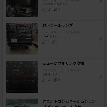
ひろき＠えひめさん
13
4
純正テールランプ
ランドクルーザー70
[BJ / LJ]
T-kumaさん
7
0
ヒュージブルリンク交換
ランドクルーザー70
[BJ / LJ]
@ryuji_さん
11
0
フロントコンビネーションラン