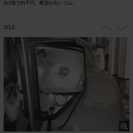
右2個で約千円。断面が丸いゴム。
3/12