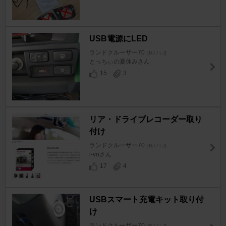
USB電源にLED
ランドクルーザー70
[BJ / LJ]
とっちぃの夏休みさん
15
3
リア・ドライブレコーダー取り
付け
ランドクルーザー70
[BJ / LJ]
i-voさん
17
4
USBスマート充電キット取り付
け
ランドクルーザー70
[BJ / LJ]