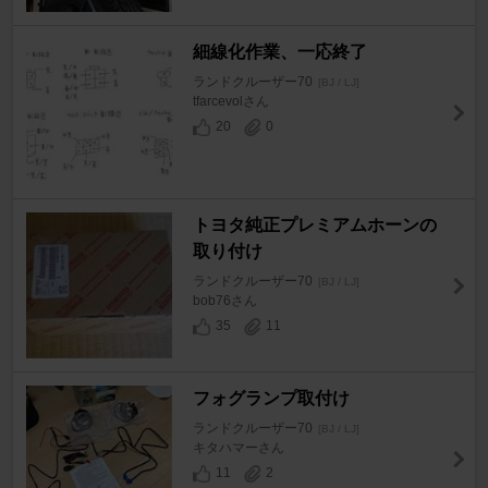
細線化作業、一応終了
ランドクルーザー70
[BJ / LJ]
tfarcevolさん
20
0
トヨタ純正プレミアムホーンの
取り付け
ランドクルーザー70
[BJ / LJ]
bob76さん
35
11
フォグランプ取付け
ランドクルーザー70
[BJ / LJ]
キタハマーさん
11
2