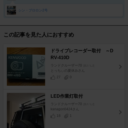
シン・ブロロン2号
この記事を見た人におすすめ
ドライブレコーダー取付 ～D
RV-410D
ランドクルーザー70
[BJ / LJ]
とっちぃの夏休みさん
27
0
LED作業灯取付
ランドクルーザー70
[BJ / LJ]
kanagon0424さん
18
1