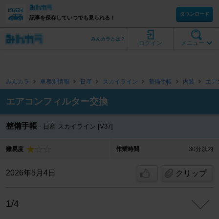
ダウンロード
記事を保存していつでも見られる！
みんカラとは？
ログイン
メニュー
みんカラ
車種別情報
日産
スカイライン
整備手帳
内装
エア
エアコンフィルター交換
整備手帳
日産 スカイライン [V37]
難易度
作業時間
30分以内
2026年5月4日
クリップ
1/4