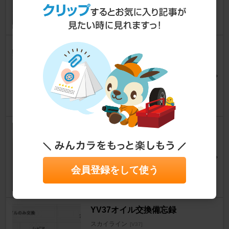
ちいゆさん
13
2
エアコンフィルター交換
スカイライン
[V37]
ヤクソンさん
12
0
カーエアコン用消臭抗菌剤取付
スカイライン
[V37]
陸奥守吉行さん
16
1
会員登録をして使う
YV37オイル交換備忘録
スカイライン
[V37]