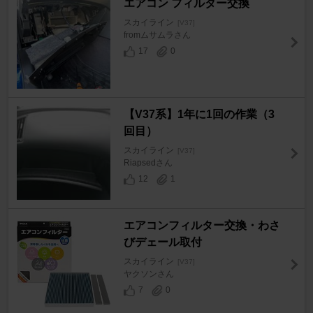
エアコン フィルター交換
スカイライン
[V37]
fromムサムラさん
17
0
【V37系】1年に1回の作業（3
回目）
スカイライン
[V37]
Riapsedさん
12
1
エアコンフィルター交換・わさ
びデェール取付
スカイライン
[V37]
ヤクソンさん
7
0