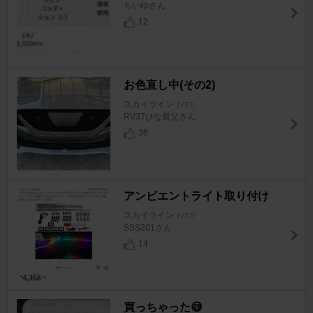
ちいゆさん
12
お色直し中(その2)
スカイライン
[V37]
RV37ひな親父さん
36
アンビエントライト取り付け
スカイライン
[V37]
SSS201さん
14
買っちゃった😅