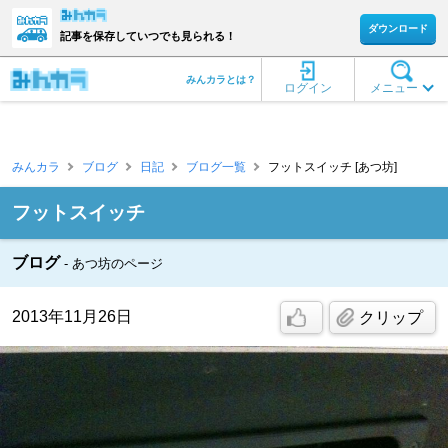
ダウンロード
記事を保存していつでも見られる！
みんカラとは？
ログイン
メニュー
みんカラ
ブログ
日記
ブログ一覧
フットスイッチ [あつ坊]
フットスイッチ
ブログ
あつ坊のページ
2013年11月26日
クリップ