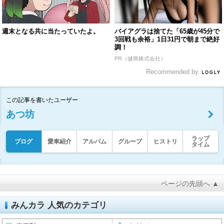
週末となる共に当たっていたよ。
バイアグラは捨てた「65歳が45分で
3回戦も余裕」1日31円で朝まで絶好
調！
PR（健商株式会社）
Recommended by
この記事を書いたユーザー
あつ坊
ラップ
ブログ
愛車紹介
アルバム
グループ
ヒストリ
タイム
ページの先頭へ ▲
みんカラ 人気のカテゴリ