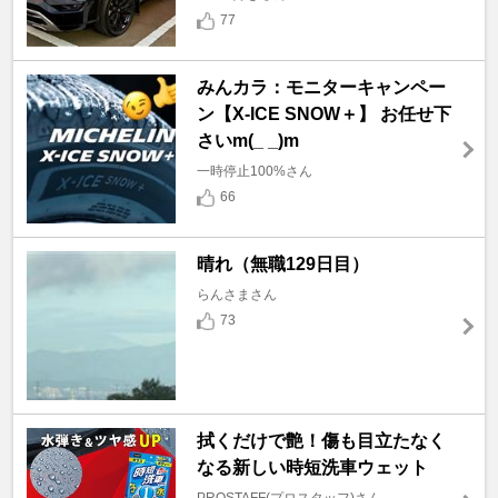
77
みんカラ：モニターキャンペー
ン【X-ICE SNOW＋】 お任せ下
さいm(_ _)m
一時停止100%さん
66
晴れ（無職129日目）
らんさまさん
73
拭くだけで艶！傷も目立たなく
なる新しい時短洗車ウェット