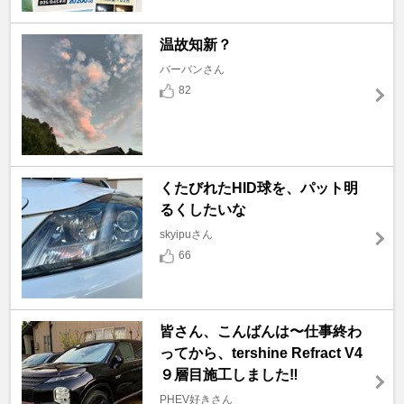
温故知新？
バーバンさん
82
くたびれたHID球を、パット明
るくしたいな
skyipuさん
66
皆さん、こんばんは〜仕事終わ
ってから、tershine Refract V4
９層目施工しました‼️
PHEV好きさん