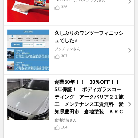
PROSTAFF(プロスタッフ)さん
336
久しぶりのワンツーフィニッシ
ュでした♬
ブクチャンさん
307
創業50年！！ 30％OFF！！
5年保証！ ボディガラスコー
ティング アークバリア２１施
工 メンテナンス工賃無料 愛
知県豊田市 倉地塗装 ＫＲＣ
倉地塗装さん
104