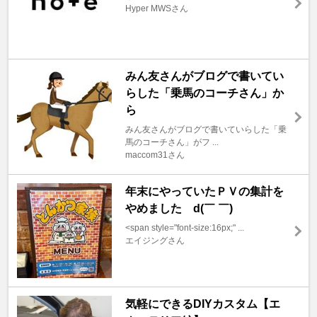
Hyper MWSさん
みん友さんがブログで書いてい
らした「乗馬のコーチさん」か
ら
みん友さんがブログで書いていらした「乗
馬のコーチさん」がフ ...
maccom31さん
年末にやっていたＰＶの集計を
やめました d(￣ ￣)
<span style="font-size:16px;" ...
エイジングさん
気軽にできるDIYカスタム【エ