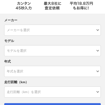
メーカー
モデル
年式
走行距離（km）