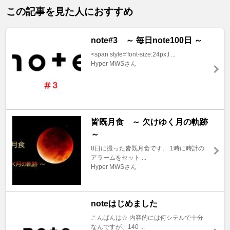
この記事を見た人におすすめ
note#3 ～ 毎日note100日 ～
<span style='font-size:24px;l ...
Hyper MWSさん
皆既月食 ～ 欠けゆく月の軌跡
～
8日に撮った皆既月食です。 1時に時計の
アラームをセット ...
Hyper MWSさん
noteはじめました
こんばんは☆ 内容的には何シテルで十分
なんですが、140 ...