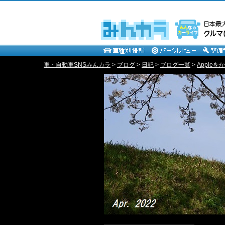
車・自動車SNSみんカラ
>
ブログ
>
日記
>
ブログ一覧
>
Appleをか