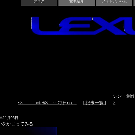
ブログ
愛車紹介
フォトアルバム
シン・創作の
<< note#3 ～ 毎日no ...
| 記事一覧 |
>
5年11月03日
pleをかじってみる