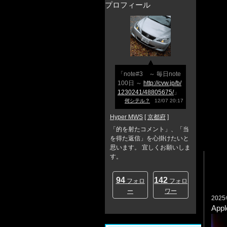
プロフィール
「note#3 ～ 毎日note
100日 ～
http://cvw.jp/b/
1230241/48805675/
」
何シテル？
12/07 20:17
Hyper MWS
[
京都府
]
「的を射たコメント」、「当
を得た返信」を心掛けたいと
思います。 宜しくお願いしま
す。
94
142
フォロ
フォロ
ー
ワー
202
Ap