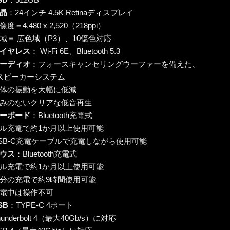
晶
：24インチ 4.5K Retinaディスプレイ
＝4,480 x 2,520（218ppi）
＝ 広色域（P3）、10億色対応
イヤレス
： Wi-Fi 6E、Bluetooth 5.3
ーディオ
：フォースキャンセリングウーファーを備えた、
スピーカーシステム
体の振動を大幅に低減
みのないクリアな低音再生
ーボード
：Bluetooth充電式
ル充電で約1か月以上使用可能
B-C充電ケーブルで充電しながら使用可能
ウス
：Bluetooth充電式
ル充電で約1か月以上使用可能
分の充電で約9時間使用可能
電中は操作不可
SB
：TYPE-C 4ポート
nderbolt 4（最大40Gb/s）に対応