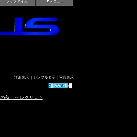
ラップタイム
▼メニュー
詳細表示
｜
シンプル表示
｜
写真表示
秋 ～ レクサ ... >