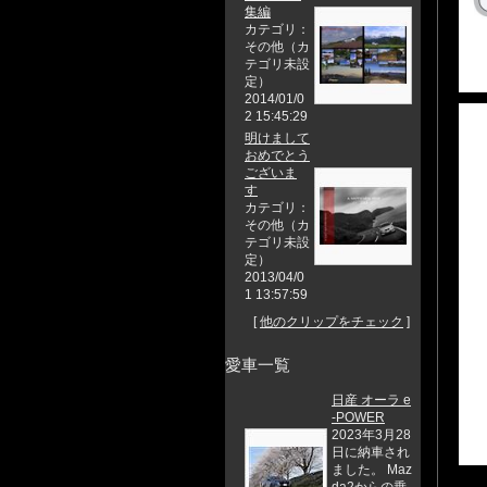
集編
カテゴリ：
その他（カ
テゴリ未設
定）
2014/01/0
2 15:45:29
明けまして
おめでとう
ございま
す
カテゴリ：
その他（カ
テゴリ未設
定）
2013/04/0
1 13:57:59
[
他のクリップをチェック
]
愛車一覧
日産 オーラ e
-POWER
2023年3月28
日に納車され
ました。 Maz