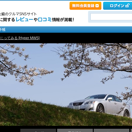
じってみる [Hyper MWS]