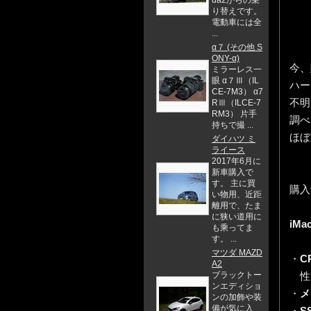
da2からの乗
り替えです。
電動車には全
...
α７ (その他 S
ONY-α)
今、
ミラーレス一
眼 α７Ⅲ（IL
ハー
CE-7M3） α7
不明
RⅢ（ILCE-7
RM3） 片手
調べ
持ちで撮 ...
ほぼ
ダイハツ ミ
ライース
2017年6月に
新車購入で
す。 主に買
購入
い物用、近距
離用で、たま
に狭い道用に
iMa
も乘ってま
す。 ...
マツダ MAZD
・
C
A2
性能は
ブラックトー
ンエディショ
・
メ
ンの加飾や装
備が気に入
・
S