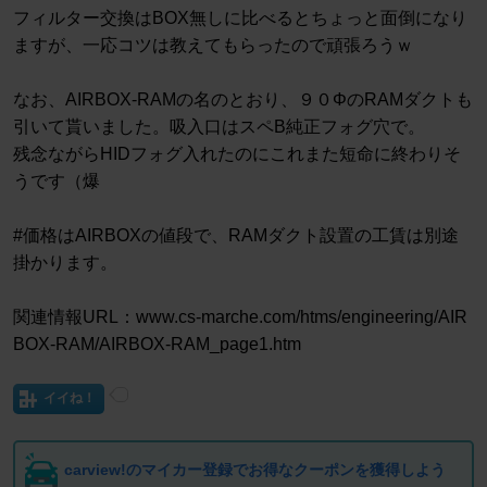
フィルター交換はBOX無しに比べるとちょっと面倒になり
ますが、一応コツは教えてもらったので頑張ろうｗ
なお、AIRBOX-RAMの名のとおり、９０ΦのRAMダクトも
引いて貰いました。吸入口はスペB純正フォグ穴で。
残念ながらHIDフォグ入れたのにこれまた短命に終わりそ
うです（爆
#価格はAIRBOXの値段で、RAMダクト設置の工賃は別途
掛かります。
関連情報URL：www.cs-marche.com/htms/engineering/AIR
BOX-RAM/AIRBOX-RAM_page1.htm
イイね！
carview!のマイカー登録でお得なクーポンを獲得しよう