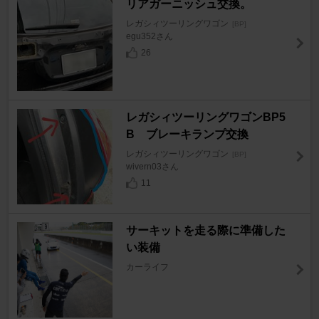
リアガーニッシュ交換。
レガシィツーリングワゴン
[BP]
egu352さん
26
レガシィツーリングワゴンBP5
B ブレーキランプ交換
レガシィツーリングワゴン
[BP]
wivern03さん
11
サーキットを走る際に準備した
い装備
カーライフ