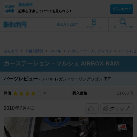
ダウンロード
記事を保存していつでも見られる！
みんカラとは？
ログイン
メニュー
みんカラ
車種別情報
スバル
レガシィツーリングワゴン
パーツレビ
カーステーション・マルシェ AIRBOX-RAM
パーツレビュー
スバル レガシィツーリングワゴン [BP]
4
評価
購入価格
21,000 円
2010年7月4日
クリップ