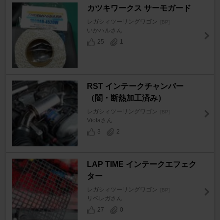
カツキワークス サーモガード
レガシィツーリングワゴン
[BP]
いかハルさん
25
1
RST インテークチャンバー
（闇・断熱加工済み）
レガシィツーリングワゴン
[BP]
Violaさん
3
2
LAP TIME インテークエフェク
ター
レガシィツーリングワゴン
[BP]
リベレガさん
27
0