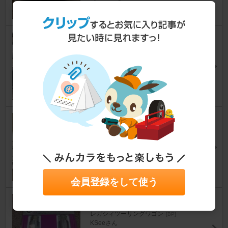
61
0
QUICK'n BRITE クイックブラ
イト
レガシィツーリングワゴン
[BP]
egu352さん
13
PIONEER / carrozzeria TS-WX
400DA
レガシィツーリングワゴン
[BP]
☆ユーヤ☆さん
4
会員登録をして使う
McGard Wheel Locks
レガシィツーリングワゴン
[BP]
KSeeさん