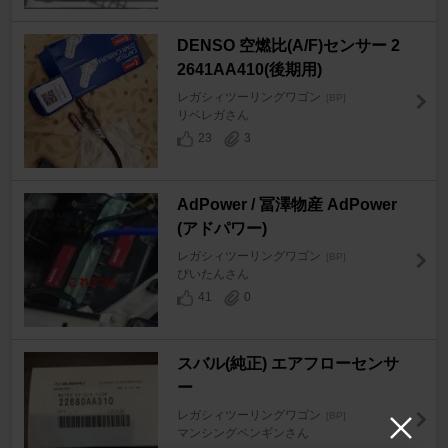
DENSO 空燃比(A/F)センサー 2
2641AA410(後期用)
レガシィツーリングワゴン
[BP]
リベレガさん
23
3
AdPower / 冨澤物産 AdPower
(アドパワー)
レガシィツーリングワゴン
[BP]
ぴいたんさん
41
0
スバル(純正) エアフローセンサ
ー
レガシィツーリングワゴン
[BP]
マンシングペンギンさん