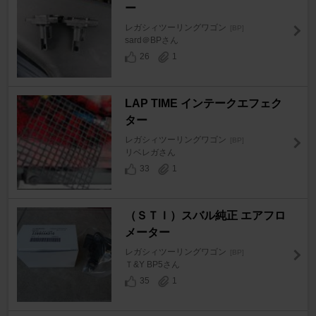
ー
レガシィツーリングワゴン
[BP]
sard＠BPさん
26
1
LAP TIME インテークエフェク
ター
レガシィツーリングワゴン
[BP]
リベレガさん
33
1
（ＳＴＩ）スバル純正 エアフロ
メーター
レガシィツーリングワゴン
[BP]
Ｔ&Y BP5さん
35
1