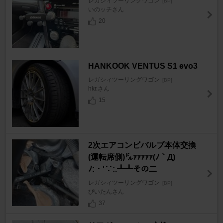
レガシィツーリングワゴン
[BP]
いのッチさん
20
HANKOOK VENTUS S1 evo3
レガシィツーリングワゴン
[BP]
hkr.さん
15
2次エアコンビバルブ本体交換
(運転席側)㌦ｧｧｧｧｧ(ﾉ｀Д)
ﾉ:・'∵:.┻┻その二
レガシィツーリングワゴン
[BP]
ぴいたんさん
37