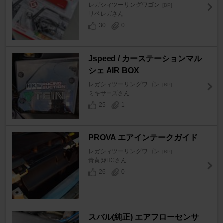
レガシィツーリングワゴン
[BP]
リベレガさん
30
0
Jspeed / カーステーションマル
シェ AIR BOX
レガシィツーリングワゴン
[BP]
ミキサーズさん
25
1
PROVA エアインテークガイド
レガシィツーリングワゴン
[BP]
青黄@HCさん
26
0
スバル(純正) エアフローセンサ