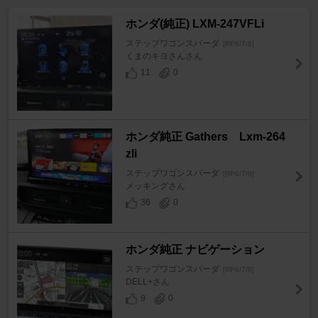
ホンダ(純正) LXM-247VFLi
ステップワゴンスパーダ
[RP6/7/8]
くまのキヨさんさん
11
0
ホンダ純正 Gathers Lxm-264
zli
ステップワゴンスパーダ
[RP6/7/8]
メッキングさん
36
0
ホンダ純正 ナビゲーション
ステップワゴンスパーダ
[RP6/7/8]
DELL+さん
9
0