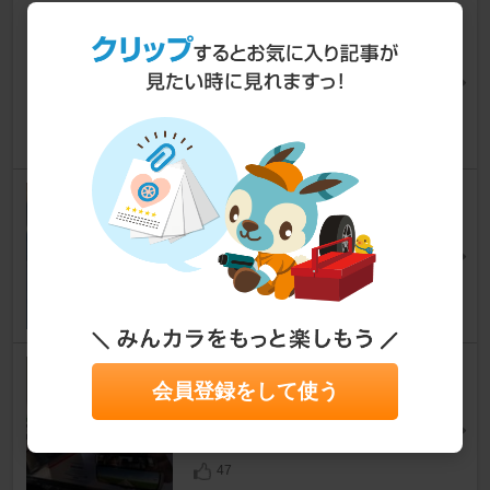
Spigen(シュピゲン) 車載 スマ
ホホルダー
ステップワゴンスパーダ
[RP6/7/8]
Giiさん
12
AXIS-PARTS スマートフォン
ホルダー
ステップワゴンスパーダ
[RP6/7/8]
ken0516さん
27
YAC ZE-107 SLIMサポートミラ
会員登録をして使う
ーWIDE
ステップワゴンスパーダ
[RP6/7/8]
うた団長★さん
47