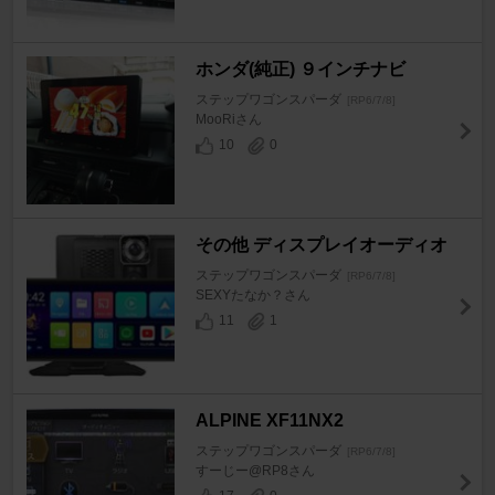
ホンダ(純正) ９インチナビ
ステップワゴンスパーダ
[RP6/7/8]
MooRiさん
10
0
その他 ディスプレイオーディオ
ステップワゴンスパーダ
[RP6/7/8]
SEXYたなか？さん
11
1
ALPINE XF11NX2
ステップワゴンスパーダ
[RP6/7/8]
すーじー@RP8さん