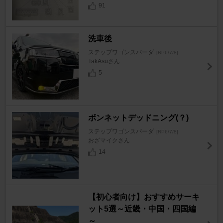
91
洗車後
ステップワゴンスパーダ
[RP6/7/8]
TakAsuさん
5
ボンネットデッドニング(？)
ステップワゴンスパーダ
[RP6/7/8]
おざマイクさん
14
【初心者向け】おすすめサーキ
ット5選～近畿・中国・四国編
～