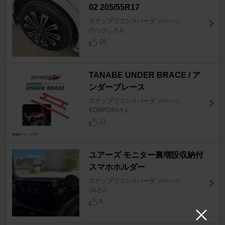
02 205/55R17
ステップワゴンスパーダ
[RP6/7/8]
のっひぃさん
16
TANABE UNDER BRACE / ア
ンダーブレース
ステップワゴンスパーダ
[RP6/7/8]
KONPI284さん
21
ユアーズ モニター裏増設収納付
スマホホルダー
ステップワゴンスパーダ
[RP6/7/8]
Giiさん
6