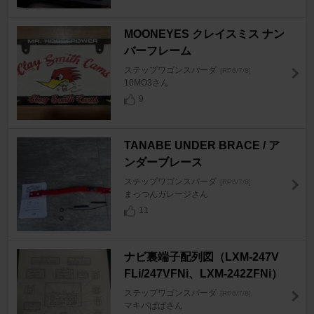
MOONEYES クレイスミス ナン
バーフレーム
ステップワゴンスパーダ
[RP6/7/8]
10MO3さん
9
TANABE UNDER BRACE / ア
ンダーブレース
ステップワゴンスパーダ
[RP6/7/8]
まっつんガレージさん
11
ナビ裏端子配列図（LXM-247V
FLi/247VFNi、LXM-242ZFNi）
ステップワゴンスパーダ
[RP6/7/8]
マキバぱぱさん