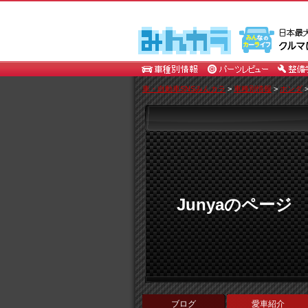
車・自動車SNSみんカラ
>
車種別情報
>
ホンダ
Junyaのページ
ブログ
愛車紹介