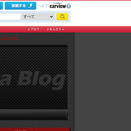
ヘルプ
 [Junya]