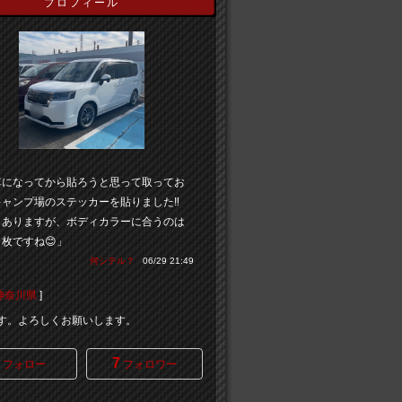
プロフィール
車になってから貼ろうと思って取ってお
ャンプ場のステッカーを貼りました‼️
もありますが、ボディカラーに合うのは
枚ですね😊」
何シテル？
06/29 21:49
神奈川県
]
aです。よろしくお願いします。
7
フォロー
フォロワー