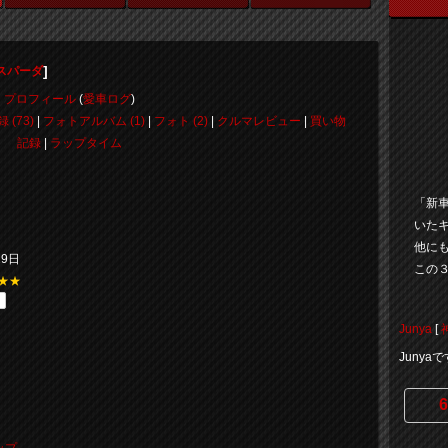
]
スパーダ
プロフィール
(
愛車ログ
)
 (73)
|
フォトアルバム (1)
|
フォト (2)
|
クルマレビュー
|
買い物
記録
|
ラップタイム
「新
いたキ
他に
19日
この３
★★
Junya
[
Juny
6