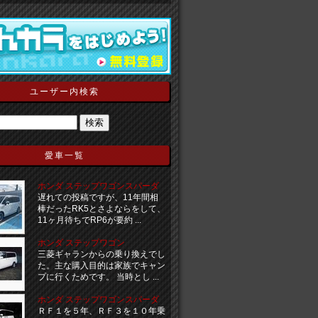
ユーザー内検索
愛車一覧
ホンダ ステップワゴンスパーダ
遅れての投稿ですが、11年間相
棒だったRK5とさよならをして、
11ヶ月待ちでRP6が要約 ...
ホンダ ステップワゴン
三菱ギャランからの乗り換えでし
た。主な購入目的は家族でキャン
プに行くためです。 当時とし ...
ホンダ ステップワゴンスパーダ
ＲＦ１を５年、ＲＦ３を１０年乗