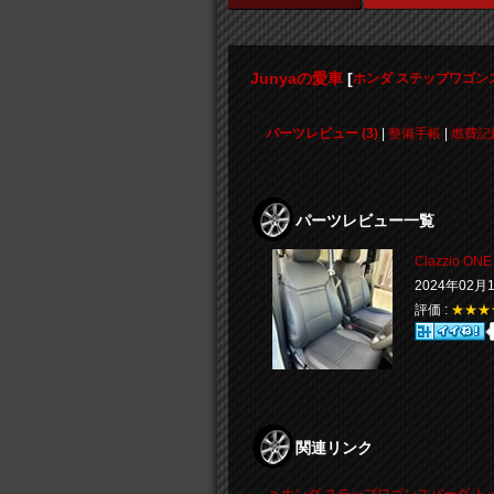
Junyaの愛車
[
ホンダ ステップワゴン
パーツレビュー (3)
|
整備手帳
|
燃費記録
パーツレビュー一覧
Clazzio ONE
2024年02月
評価 :
★★★
関連リンク