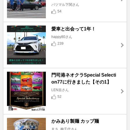
バツマル下関さん
54
愛車と出会って1年！
happy80さん
239
門司港ネオクラSpecial Selecti
on77に行きました【その1】
LEN吉さん
52
かみあり製麺 カップ麺
ＲＳ_梅千代さん