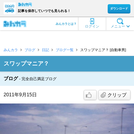
ダウンロード
記事を保存していつでも見られる！
みんカラとは？
ログイン
メニュー
みんカラ
ブログ
日記
ブログ一覧
スワップマニア？ [自動車男]
スワップマニア？
ブログ
完全自己満足ブログ
2011年9月15日
クリップ