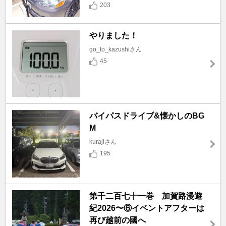
203
やりました！
go_to_kazushiさん
45
バイパスドライブ&懐かしのBG
M
kurajiさん
195
第千二百七十一巻 加賀路漫遊
紀2026〜⑥イベントアフターは
再び越前の國へ