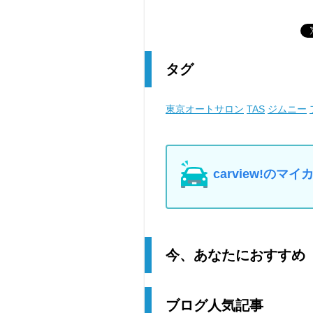
タグ
東京オートサロン
TAS
ジムニー
carview!の
今、あなたにおすすめ
ブログ人気記事