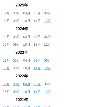
2025年
02月
03月
04月
05月
06月
08月
09月
10月
11月
12月
2024年
02月
03月
04月
05月
06月
08月
09月
10月
11月
12月
2023年
02月
03月
04月
05月
06月
08月
09月
10月
11月
12月
2022年
02月
03月
04月
05月
06月
08月
09月
10月
11月
12月
2021年