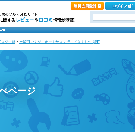
ブログ一覧
>
土曜日ですが、オートサロン行ってきました [謎B]
ぺページ