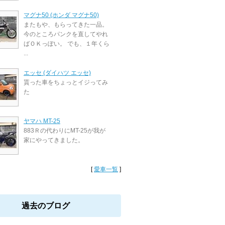
マグナ50 (ホンダ マグナ50)
またもや、もらってきた一品。
今のところパンクを直してやれ
ばＯＫっぽい。 でも、１年くら
...
エッセ (ダイハツ エッセ)
貰った車をちょっとイジってみ
た
ヤマハ MT-25
883Ｒの代わりにMT-25が我が
家にやってきました。
[
愛車一覧
]
過去のブログ