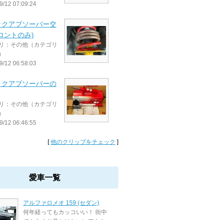
9/12 07:09:24
ックアブソーバー交
ロントのみ)
リ：その他（カテゴリ
）
9/12 06:58:03
ックアブソーバーの
リ：その他（カテゴリ
）
9/12 06:46:55
[
他のクリップをチェック
]
愛車一覧
アルファロメオ 159 (セダン)
何年経ってもカッコいい！ 街中