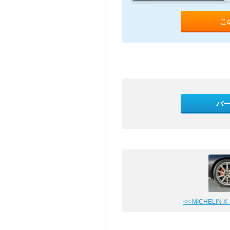
こ
パ
<< MICHELIN X-I