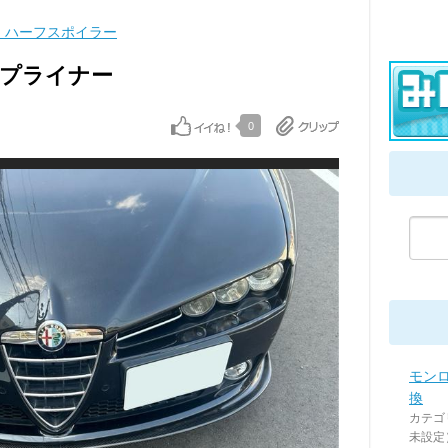
・ハーフスポイラー
 リップライナー
0
モン
換
カテゴ
未設定