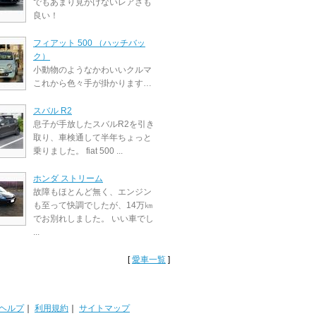
でもあまり見かけないレアさも
良い！
フィアット 500 （ハッチバッ
ク）
小動物のようなかわいいクルマ
これから色々手が掛かります…
スバル R2
息子が手放したスバルR2を引き
取り、車検通して半年ちょっと
乗りました。 fiat 500 ...
ホンダ ストリーム
故障もほとんど無く、エンジン
も至って快調でしたが、14万㎞
でお別れしました。 いい車でし
...
[
愛車一覧
]
ヘルプ
｜
利用規約
｜
サイトマップ