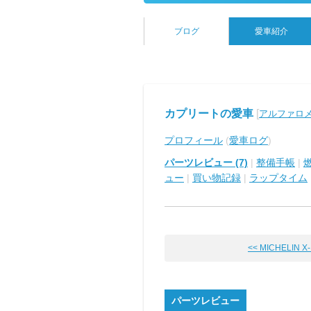
ブログ
愛車紹介
カプリートの愛車
[
アルファロメオ
プロフィール
(
愛車ログ
)
パーツレビュー (7)
|
整備手帳
|
ュー
|
買い物記録
|
ラップタイム
<< MICHELIN X-I
パーツレビュー