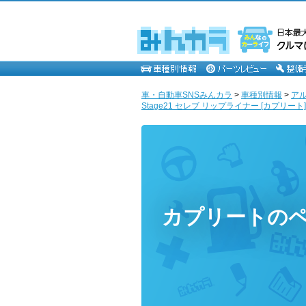
車・自動車SNSみんカラ
>
車種別情報
>
ア
Stage21 セレブ リップライナー [カプリート]
カプリートの