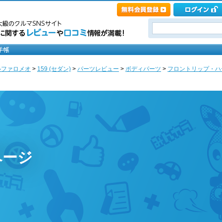
ルファロメオ
>
159 (セダン)
>
パーツレビュー
>
ボディパーツ
>
フロントリップ・ハ
ページ