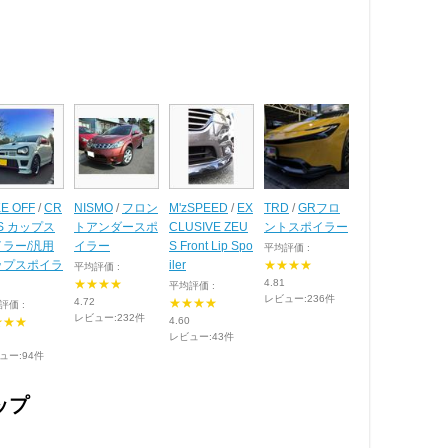
E OFF
/
CR
NISMO
/
フロン
M'zSPEED
/
EX
TRD
/
GRフロ
S カップス
トアンダースポ
CLUSIVE ZEU
ントスポイラー
イラー/汎用
イラー
S Front Lip Spo
平均評価 :
ップスポイラ
iler
★★★★
平均評価 :
★★★★
4.81
平均評価 :
レビュー:236件
4.72
★★★★
評価 :
レビュー:232件
★★★
4.60
レビュー:43件
ュー:94件
ップ