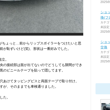
2025/0
ショ
換(フ
カテゴ
未設定
2025/0
ショ
のがちょっと…前からリップスポイラーをつけたいと思
交換
前が恥ずいけど(笑)、形状は一番好みでした。
カテゴ
未設定
組立。
2025/0
央の接続部は面が出てないのでどうしても隙間ができ
黒のビニールテープを貼って隠してます。
穴あけてタッピングビスと両面テープで取り付け。
すが、そのままでも車検通りました。
した。