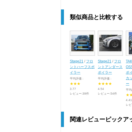
類似商品と比較する
Stage21
/
フロ
Stage21
/
フロ
TAK
ントハーフスポ
ントアンダース
OS
イラー
ポイラー
ポ
カ
平均評価 :
平均評価 :
★★★
★★★★
ー
3.77
4.54
平均
レビュー:39件
レビュー:54件
★
4.41
レビ
関連レビューピックア