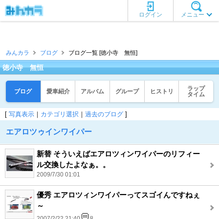
ログイン
メニュー
みんカラ
ブログ
ブログ一覧 [徳小寺 無恒]
徳小寺 無恒
ラップ
ブログ
愛車紹介
アルバム
グループ
ヒストリ
タイム
[
写真表示
｜
カテゴリ選択
｜
過去のブログ
]
エアロツゥインワイパー
新替 そういえばエアロツィンワイパーのリフィー
ル交換したよなぁ。。
2009/7/30 01:01
優秀 エアロツィンワイパーってスゴイんですねぇ
～
2007/2/22 21:40
8