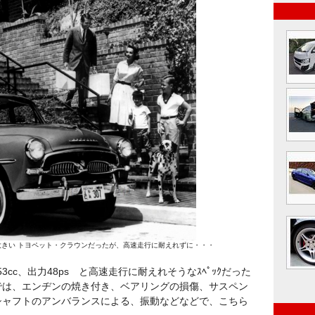
大きい トヨペット・クラウンだったが、高速走行に耐えれずに・・・
453cc、出力48ps と高速走行に耐えれそうなｽﾍﾟｯｸだった
では、エンヂンの焼き付き、ベアリングの損傷、サスペン
シャフトのアンバランスによる、振動などなどで、こちら