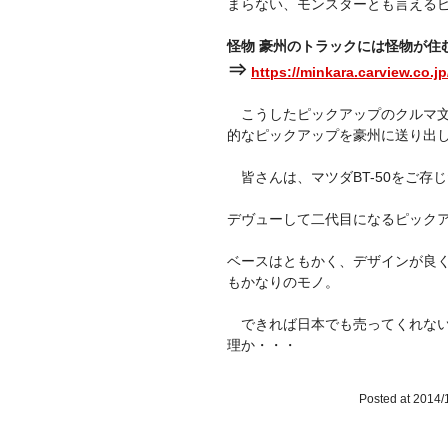
まらない、モンスターとも言える
怪物 豪州のトラックには怪物が住
⇒
https://minkara.carview.co.j
こうしたピックアップのクルマ文
的なピックアップを豪州に送り出
皆さんは、マツダBT-50をご存
デヴューして二代目になるピックア
ベースはともかく、デザインが良
もかなりのモノ。
できれば日本でも売ってくれない
理か・・・
Posted at 2014/