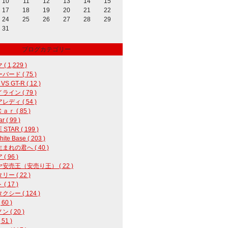
10
11
12
13
14
15
17
18
19
20
21
22
24
25
26
27
28
29
31
ブログカテゴリー
( 1,229 )
バード ( 75 )
 VS GT-R ( 12 )
ライン ( 79 )
レディ ( 54 )
ｒ ( 85 )
r ( 99 )
 STAR ( 199 )
ite Base ( 203 )
まれの君へ ( 40 )
( 96 )
安売王（安売り王） ( 22 )
ー ( 22 )
( 17 )
クシー ( 124 )
60 )
 ( 20 )
 51 )