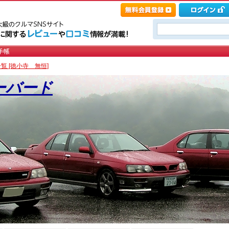
覧 [徳小寺 無恒]
ーバード