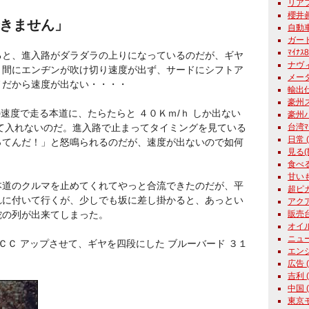
リアフォ
櫻井眞一
きません」
自動車学
ガード
ﾏｲﾅｽ
ると、進入路がダラダラの上りになっているのだが、ギヤ
ナヴィ
う間にエンヂンが吹け切り速度が出ず、サードにシフトア
メーター
ノだから速度が出ない・・・・
輸出仕様
豪州ス
速度で走る本道に、たらたらと ４０Ｋｍ/ｈ しか出ない
豪州パ
大きくて入れないのだ。進入路で止まってタイミングを見ている
台湾ﾏｰﾁ
日常 ( 
ってんだ！」と怒鳴られるのだが、速度が出ないので如何
見る(観
食べる 
甘いもの
道のクルマを止めてくれてやっと合流できたのだが、平
超ピカ君
れに付いて行くが、少しでも坂に差し掛かると、あっとい
アクア
蛇の列が出来てしまった。
販売台数
オイル 
ニュース
ＣＣ アップさせて、ギヤを四段にした ブルーバード ３１
エンジン
広告 ( 
吉利 ( 
中国 ( 
東京モ