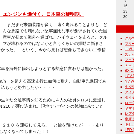
9
16
23
ず、エンジンも焼付く。日本車の黎明期。
30
まだまだ未舗装路が多く、速く走れることよりも、ど
んな悪路でも壊れない堅牢無比な事が要求されていた国
産車が初めて海外へ運ばれ、ハイウェイを走ると、クル
クルマ 
マが壊れるのではないかと言うくらいの振動に悩まさ
ブルー
ﾛｰﾀﾘｰ
なかった」 という、今から見れば想像もできない工作精
スカイ
フェア
Ｘ－Ｃａ
車を海外に輸出しようとする熱意に変わりは無かった。
BX-Ca
LCV E
０Km/h を超える高速走行に如何に耐え、自動車先進国であ
NV Wh
七夕生
り込もうと努力したが・・・・
タイア 
タイヤ
の生きた交通事情を知るために４人の社員をロスに派遣し
ロータリ
UN 210 が運び込まれ、現地でデザインの勉強に来ていた
ヤマト 
レアタ
車庫 ( 
キセノン
 ２１０ を運転して見ろ」 と鍵を預けたが・・・走り
LED (
転しなくなってしまった！！