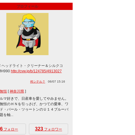
プロフィール
解 ヘッドライト・クリーナー＆シルクコ
MH990
http://cvw.jp/b/124785/4913027
何シテル？
06/07 15:16
無恒
[
神奈川県
]
ルマ好きで、日産車を愛してやみません。
無恒のＨＮを引っさげ、かつての愛車、ワ
ド・パール・ツゥートンのＵ１４ブルーバ
を軸...
6
323
フォロー
フォロワー