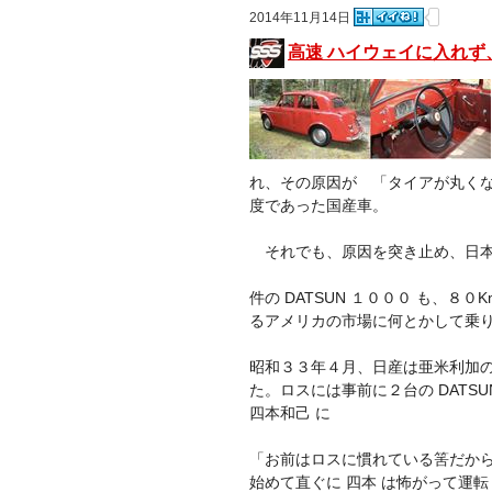
2014年11月14日
高速 ハイウェイに入れ
れ、その原因が 「タイアが丸く
度であった国産車。
それでも、原因を突き止め、日本
件の DATSUN １０００ も、８
るアメリカの市場に何とかして乗
昭和３３年４月、日産は亜米利加
た。ロスには事前に２台の DATS
四本和己 に
「お前はロスに慣れている筈だから
始めて直ぐに 四本 は怖がって運