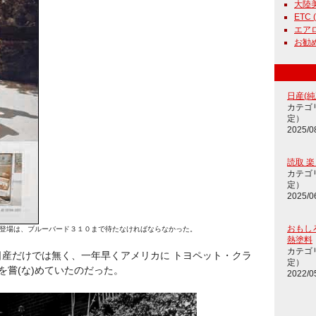
大陸美女
ETC (
エアロ
お勧め通
日産(純正
カテゴ
定）
2025/0
読取 
カテゴ
定）
2025/0
おもし
登場は、ブルーバード３１０まで待たなければならなかった。
熱塗料
カテゴ
産だけでは無く、一年早くアメリカに トヨペット・クラ
定）
を嘗(な)めていたのだった。
2022/0