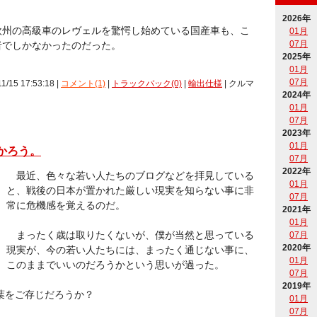
2026年
欧州の高級車のレヴェルを驚愕し始めている国産車も、こ
01月
07月
者でしかなかったのだった。
2025年
01月
07月
11/15 17:53:18 |
コメント(1)
|
トラックバック(0)
|
輸出仕様
| クルマ
2024年
01月
07月
2023年
01月
かろう。
07月
2022年
最近、色々な若い人たちのブログなどを拝見している
01月
と、戦後の日本が置かれた厳しい現実を知らない事に非
07月
常に危機感を覚えるのだ。
2021年
01月
まったく歳は取りたくないが、僕が当然と思っている
07月
2020年
現実が、今の若い人たちには、まったく通じない事に、
01月
このままでいいのだろうかという思いが過った。
07月
2019年
葉をご存じだろうか？
01月
07月