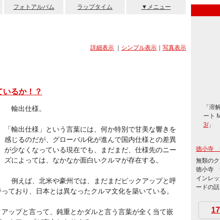
フォトアルバム
ラップタイム
▼メニュー
詳細表示
｜
シンプル表示
｜
写真表示
っているか！？
「溶
輸出仕様。
ート 
3/
」
「輸出仕様」という言葉には、何か特別で甘美な響きを
感じるのだが、グローバル化が進んで国内仕様との差異
徳小寺 
が少なくなっている現在でも、まだまだ、仕様先のニー
ズによっては、なかなか面白いクルマが存在する。
無類のク
徳小寺 
インレッ
例えば、北米や豪州では、まだまだピックアップと呼
ードの話題
持っており、日本とは異なったクルマ文化を築いている。
17
アップと言って、鈍重とかダルと言う言葉が全く当て嵌