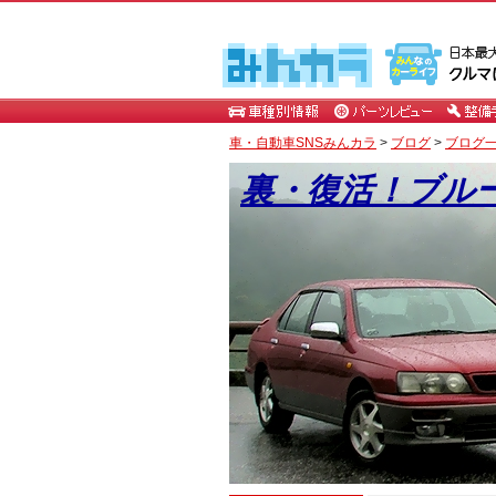
車・自動車SNSみんカラ
>
ブログ
>
ブログ一
裏・復活！ブル