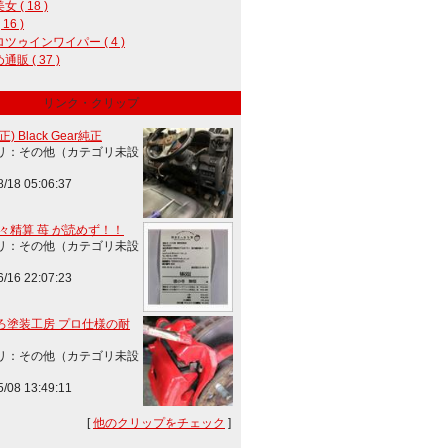
 ( 18 )
 16 )
ツゥインワイパー ( 4 )
販 ( 37 )
リンク・クリップ
) Black Gear純正
リ：その他（カテゴリ未設
8/18 05:06:37
楽々精算 苺 が読めず！！
リ：その他（カテゴリ未設
6/16 22:07:23
ろ塗装工房 プロ仕様の耐
リ：その他（カテゴリ未設
5/08 13:49:11
[
他のクリップをチェック
]