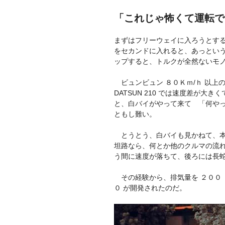
「これじゃ怖くて運転で
まずはフリーウェイに入ろうとす
をセカンドに入れると、あっとい
ップすると、トルクが全然ないモ
ビュンビュン ８０Ｋｍ/ｈ 以上の
DATSUN 210 では速度差が
と、白バイがやって来て 「何や
ともし難い。
とうとう、白バイも見かねて、本
坦路なら、何とか他のクルマの流
う間に速度が落ちて、後ろには長
その経験から、排気量を ２００ 
０ が開発されたのだ。