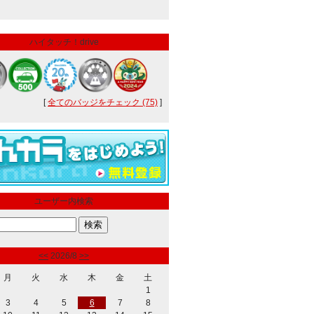
ハイタッチ！drive
[
全てのバッジをチェック (75)
]
ユーザー内検索
<<
2026/8
>>
月
火
水
木
金
土
1
3
4
5
6
7
8