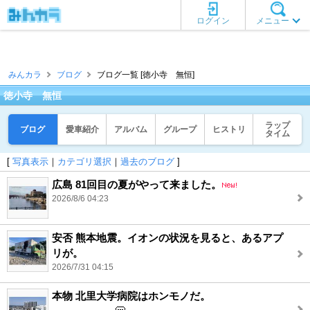
ログイン
メニュー
みんカラ
ブログ
ブログ一覧 [徳小寺 無恒]
徳小寺 無恒
ラップ
ブログ
愛車紹介
アルバム
グループ
ヒストリ
タイム
[
写真表示
｜
カテゴリ選択
｜
過去のブログ
]
広島 81回目の夏がやって来ました。
2026/8/6 04:23
安否 熊本地震。イオンの状況を見ると、あるアプ
リが。
2026/7/31 04:15
本物 北里大学病院はホンモノだ。