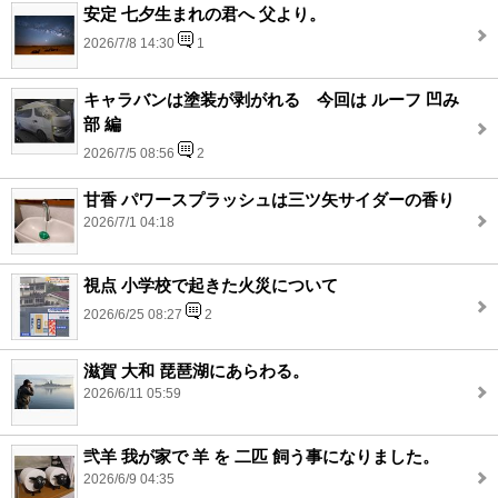
安定 七夕生まれの君へ 父より。
2026/7/8 14:30
1
キャラバンは塗装が剥がれる 今回は ルーフ 凹み
部 編
2026/7/5 08:56
2
甘香 パワースプラッシュは三ツ矢サイダーの香り
2026/7/1 04:18
視点 小学校で起きた火災について
2026/6/25 08:27
2
滋賀 大和 琵琶湖にあらわる。
2026/6/11 05:59
弐羊 我が家で 羊 を 二匹 飼う事になりました。
2026/6/9 04:35