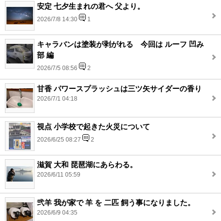
安定 七夕生まれの君へ 父より。
2026/7/8 14:30
1
キャラバンは塗装が剥がれる 今回は ルーフ 凹み
部 編
2026/7/5 08:56
2
甘香 パワースプラッシュは三ツ矢サイダーの香り
2026/7/1 04:18
視点 小学校で起きた火災について
2026/6/25 08:27
2
滋賀 大和 琵琶湖にあらわる。
2026/6/11 05:59
弐羊 我が家で 羊 を 二匹 飼う事になりました。
2026/6/9 04:35