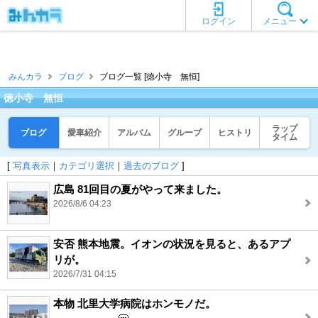
ログイン
メニュー
みんカラ
ブログ
ブログ一覧 [徳小寺 無恒]
徳小寺 無恒
ラップ
ブログ
愛車紹介
アルバム
グループ
ヒストリ
タイム
[
写真表示
｜
カテゴリ選択
｜
過去のブログ
]
広島 81回目の夏がやって来ました。
2026/8/6 04:23
安否 熊本地震。イオンの状況を見ると、あるアプ
リが。
2026/7/31 04:15
本物 北里大学病院はホンモノだ。