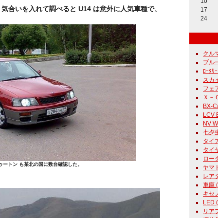
10
気合いを入れて調べると U14 は意外に人気車種で、
17
24
クルマ 
ブルー
ﾛｰﾀﾘｰ
スカイ
フェア
Ｘ－Ｃａ
BX-Ca
LCV E
NV Wh
七夕生
タイア 
タイヤ
ロータリ
ツゥートン も某北の国に数台確認した。
ヤマト 
レアタ
車庫 ( 
キセノン
LED (
リアフォ