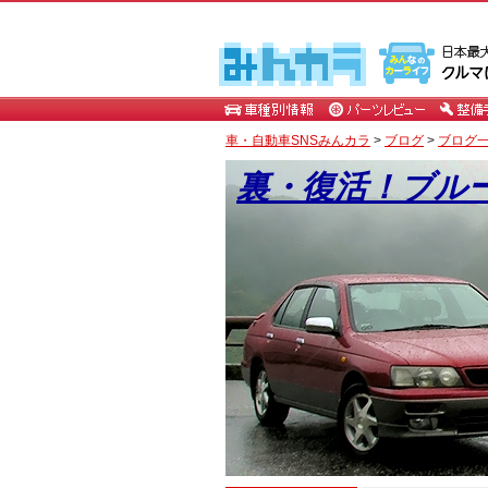
車・自動車SNSみんカラ
>
ブログ
>
ブログ一
裏・復活！ブル