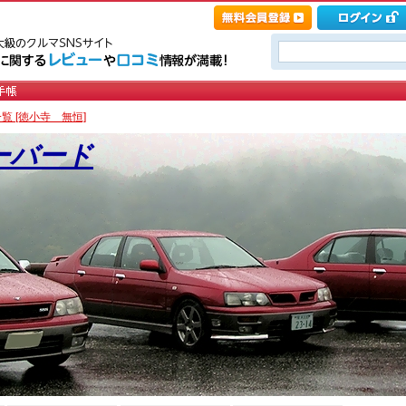
覧 [徳小寺 無恒]
ーバード