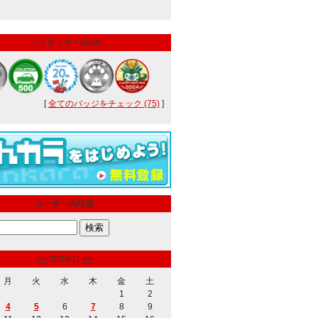
ハイタッチ！drive
[
全てのバッジをチェック (75)
]
ユーザー内検索
<<
2024/11
>>
月
火
水
木
金
土
1
2
4
5
6
7
8
9