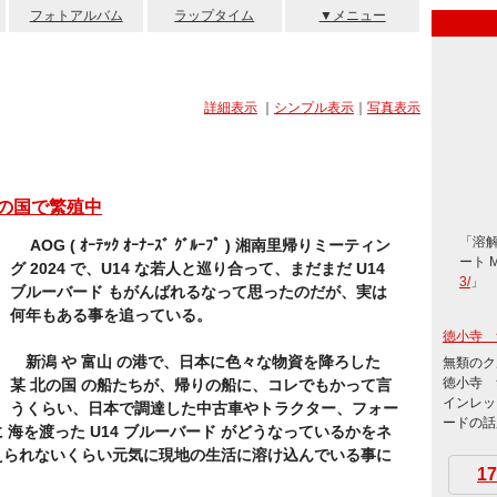
フォトアルバム
ラップタイム
▼メニュー
詳細表示
｜
シンプル表示
｜
写真表示
北の国で繁殖中
「溶
AOG ( ｵｰﾃｯｸ ｵｰﾅｰｽﾞ ｸﾞﾙｰﾌﾟ ) 湘南里帰りミーティン
ート 
グ 2024 で、U14 な若人と巡り合って、まだまだ U14
3/
」
ブルーバード もがんばれるなって思ったのだが、実は
何年もある事を追っている。
徳小寺 
新潟 や 富山 の港で、日本に色々な物資を降ろした
無類のク
徳小寺 
某 北の国 の船たちが、帰りの船に、コレでもかって言
インレッ
うくらい、日本で調達した中古車やトラクター、フォー
ードの話題
海を渡った U14 ブルーバード がどうなっているかをネ
えられないくらい元気に現地の生活に溶け込んでいる事に
17