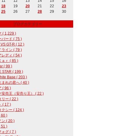
11
12
13
14
15
16
18
19
20
21
22
23
25
26
27
28
29
30
ブログカテゴリー
( 1,229 )
バード ( 75 )
 VS GT-R ( 12 )
ライン ( 79 )
レディ ( 54 )
ｒ ( 85 )
r ( 99 )
 STAR ( 199 )
ite Base ( 203 )
まれの君へ ( 40 )
( 96 )
安売王（安売り王） ( 22 )
ー ( 22 )
( 17 )
クシー ( 124 )
60 )
 ( 20 )
 51 )
グ ( 7 )