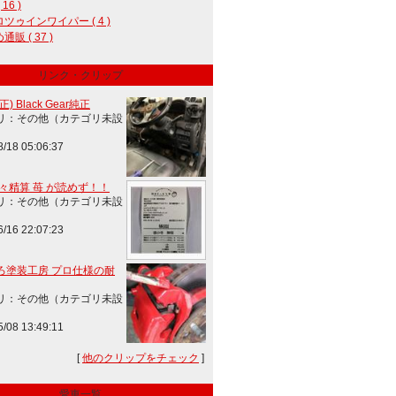
 16 )
ツゥインワイパー ( 4 )
販 ( 37 )
リンク・クリップ
) Black Gear純正
リ：その他（カテゴリ未設
8/18 05:06:37
楽々精算 苺 が読めず！！
リ：その他（カテゴリ未設
6/16 22:07:23
ろ塗装工房 プロ仕様の耐
リ：その他（カテゴリ未設
5/08 13:49:11
[
他のクリップをチェック
]
愛車一覧