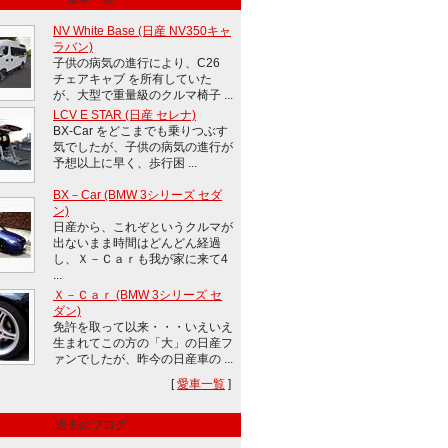
NV White Base (日産 NV350キャ
ラバン)
子供の病気の進行により、C26
チェアキャブ を所有していた
が、大型で重量級のクルマ椅子 ...
LCV E STAR (日産 セレナ)
BX-Car をどこまでも乗りつぶす
気でしたが、子供の病気の進行が
予想以上に早く、歩行困 ...
BX－Car (BMW 3シリーズ セダ
ン)
日産から、これぞというクルマが
出ないまま時間はどんどん経過
し、Ｘ－Ｃａｒも我が家に来て4
...
Ｘ－Ｃａｒ (BMW 3シリーズ セ
ダン)
免許を取って以来・・・いえいえ
生まれてこの方の「大」の日産フ
ァンでしたが、昨今の日産車の ...
[
愛車一覧
]
過去のブログ