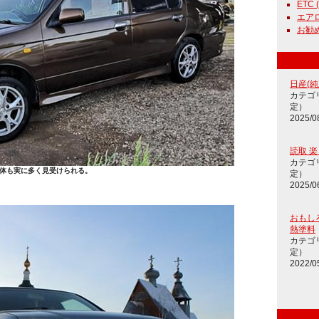
ETC (
エアロ
お勧め通
日産(純正
カテゴ
定）
2025/0
読取 
カテゴ
体も実に多く見受けられる。
定）
2025/0
おもし
熱塗料
カテゴ
定）
2022/0