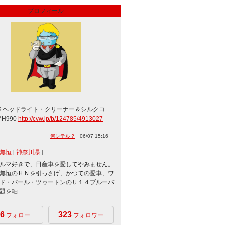
プロフィール
解 ヘッドライト・クリーナー＆シルクコ
MH990
http://cvw.jp/b/124785/4913027
何シテル？
06/07 15:16
無恒
[
神奈川県
]
ルマ好きで、日産車を愛してやみません。
無恒のＨＮを引っさげ、かつての愛車、ワ
ド・パール・ツゥートンのＵ１４ブルーバ
を軸...
6
323
フォロー
フォロワー