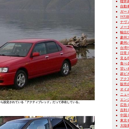
櫻井眞一
自動車学
ガード
ﾏｲﾅｽ
ナヴィ
メーター
輸出仕様
豪州ス
豪州パ
台湾ﾏｰﾁ
日常 ( 
見る(観
食べる 
甘いもの
超ピカ君
アクア
販売台数
オイル 
ニュース
エンジン
から設定されている「アクティブレッド」だって存在している。
広告 ( 
吉利 ( 
中国 ( 
東京モ
大陸美女