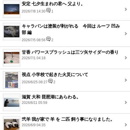
安定 七夕生まれの君へ 父より。
2026/7/8 14:30
1
キャラバンは塗装が剥がれる 今回は ルーフ 凹み
部 編
2026/7/5 08:56
2
甘香 パワースプラッシュは三ツ矢サイダーの香り
2026/7/1 04:18
視点 小学校で起きた火災について
2026/6/25 08:27
2
滋賀 大和 琵琶湖にあらわる。
2026/6/11 05:59
弐羊 我が家で 羊 を 二匹 飼う事になりました。
2026/6/9 04:35