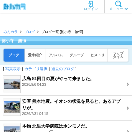
ログイン
メニュー
みんカラ
ブログ
ブログ一覧 [徳小寺 無恒]
徳小寺 無恒
ラップ
ブログ
愛車紹介
アルバム
グループ
ヒストリ
タイム
[
写真表示
｜
カテゴリ選択
｜
過去のブログ
]
広島 81回目の夏がやって来ました。
2026/8/6 04:23
安否 熊本地震。イオンの状況を見ると、あるアプ
リが。
2026/7/31 04:15
本物 北里大学病院はホンモノだ。