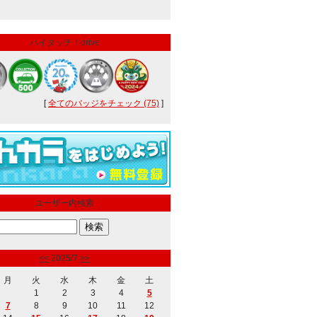
ハイタッチ！drive
[
全てのバッジをチェック (75)
]
ユーザー内検索
<<
2025/7
>>
月
火
水
木
金
土
1
2
3
4
5
7
8
9
10
11
12