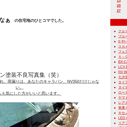
13
20
27
なぁ
の住宅地のひとコマでした。
クルマ 
ブルー
ﾛｰﾀﾘｰ
スカイ
フェア
Ｘ－Ｃａ
BX-Ca
LCV E
NV Wh
ン塗装不良写真集（笑）
七夕生
れ、雨漏りは、あなたのキャラバン、NV350だけじゃな
タイア 
い。
タイヤ
ロータリ
人も気にした方がいいと思います。
ヤマト 
レアタ
車庫 ( 
キセノン
LED (
リアフォ