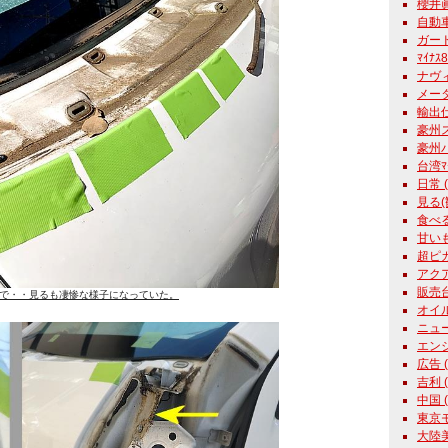
櫻井眞一
自動車学
ガード
ﾏｲﾅｽ
ナヴィ
メーター
輸出仕様
豪州ス
豪州パ
台湾ﾏｰﾁ
日常 ( 
見る(観
食べる 
甘いもの
超ピカ君
アクア
販売台数
で・・見るも凄惨な様子になっていた。
オイル 
ニュース
エンジン
広告 ( 
吉利 ( 
中国 ( 
東京モ
大陸美女