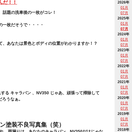
んだ！！
2026年
01月
、話題の洗車後の一枚がコレ！
07月
2025年
01月
の一枚だそうで・・・・
07月
2024年
01月
て、あなたは景色とボディの位置がわかりますか！？
07月
2023年
01月
07月
2022年
01月
07月
2021年
01月
る キャラバン 、NV350 じゃあ、頑張って掃除して
07月
2020年
だろうなぁ。
01月
07月
2019年
01月
ン塗装不良写真集（笑）
07月
2018年
れ、雨漏りは、あなたのキャラバン、NV350だけじゃな