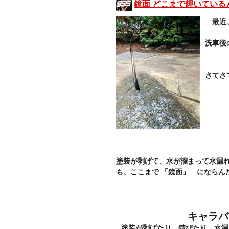
鏡面 どこまで輝いている
最近
洗車後
さてさ
塗装が剥げて、水が溜まって水漏れす
も、ここまで 「鏡面」 にならん
キャラバ
塗装が剥げたり、錆びたり、水漏