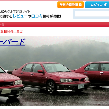
覧 [徳小寺 無恒]
ーバード