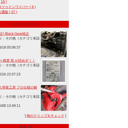
 16 )
ツゥインワイパー ( 4 )
販 ( 37 )
リンク・クリップ
) Black Gear純正
リ：その他（カテゴリ未設
8/18 05:06:37
楽々精算 苺 が読めず！！
リ：その他（カテゴリ未設
6/16 22:07:23
ろ塗装工房 プロ仕様の耐
リ：その他（カテゴリ未設
5/08 13:49:11
[
他のクリップをチェック
]
愛車一覧