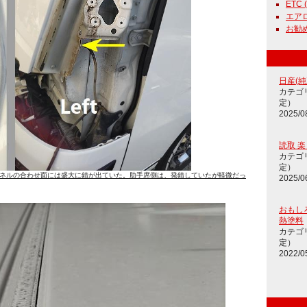
ETC (
エアロ
お勧め通
日産(純正
カテゴ
定）
2025/0
読取 
カテゴ
定）
ネルの合わせ面には盛大に錆が出ていた。助手席側は、発錆していたが軽微だっ
2025/0
おもし
熱塗料
カテゴ
定）
2022/0