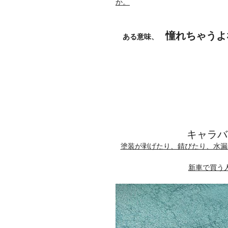
か。
憧れちゃうよ
ある意味、
キャラバ
塗装が剥げたり、錆びたり、水漏
新車で買う