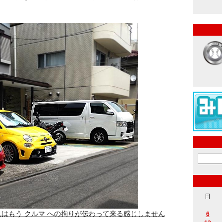
日
はもう クルマ への拘りが伝わって来る感じしません
6