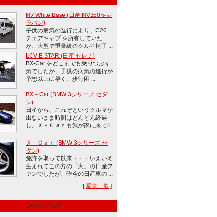
NV White Base (日産 NV350キャ
ラバン)
子供の病気の進行により、C26
チェアキャブ を所有していた
が、大型で重量級のクルマ椅子 ...
LCV E STAR (日産 セレナ)
BX-Car をどこまでも乗りつぶす
気でしたが、子供の病気の進行が
予想以上に早く、歩行困 ...
BX－Car (BMW 3シリーズ セダ
ン)
日産から、これぞというクルマが
出ないまま時間はどんどん経過
し、Ｘ－Ｃａｒも我が家に来て4
...
Ｘ－Ｃａｒ (BMW 3シリーズ セ
ダン)
免許を取って以来・・・いえいえ
生まれてこの方の「大」の日産フ
ァンでしたが、昨今の日産車の ...
[
愛車一覧
]
過去のブログ