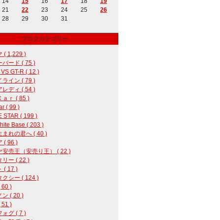
14
15
16
17
18
19
21
22
23
24
25
26
28
29
30
31
ブログカテゴリー
( 1,229 )
バード ( 75 )
 VS GT-R ( 12 )
ライン ( 79 )
レディ ( 54 )
ｒ ( 85 )
r ( 99 )
 STAR ( 199 )
ite Base ( 203 )
まれの君へ ( 40 )
( 96 )
安売王（安売り王） ( 22 )
ー ( 22 )
( 17 )
クシー ( 124 )
60 )
 ( 20 )
 51 )
グ ( 7 )