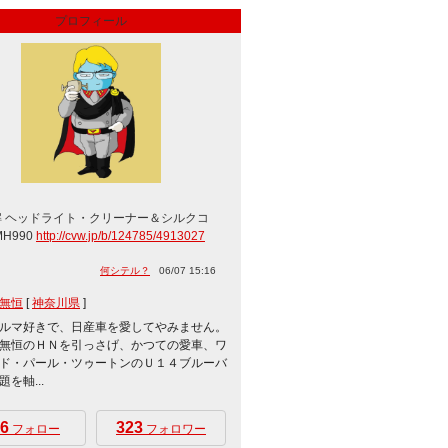
プロフィール
解 ヘッドライト・クリーナー＆シルクコ
MH990
http://cvw.jp/b/124785/4913027
何シテル？
06/07 15:16
無恒
[
神奈川県
]
ルマ好きで、日産車を愛してやみません。
無恒のＨＮを引っさげ、かつての愛車、ワ
ド・パール・ツゥートンのＵ１４ブルーバ
を軸...
6
323
フォロー
フォロワー