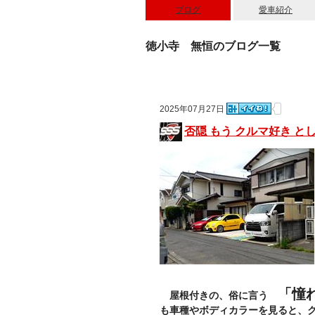
ブログ
愛車紹介
徳小寺 無恒のブログ一覧
2025年07月27日
否隠 もう クルマ好き 
「憧
屋根付きの、俗に言う
も車種やボディカラーを見ると、