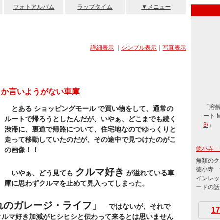
フォトアルバム
ラップタイム
▼メニュー
詳細表示
｜
シンプル表示
｜
写真表示
としか言いようがない車庫
「溶
とある ショッピングモール で買い物をして、通常の
ート 
ルートで帰ろうとしたんだが、いやぁ、どこまでも続く
3/
」
渋滞に、裏道で帰路について、住宅地なのでゆっくりと
走って移動していたのだが、その途中で見つけたのがこ
徳小寺 
の画像！！
無類のク
徳小寺 
クルマ好き
いやぁ、どう見ても
が溢れている車
インレッ
庫に思わずクルマを止めて見入ってしまった。
ードの話題
れのガレージ・ライフ」
ではないが、それで
17
クルマ好き加減がヒシヒシと伝わって来るとは思いません