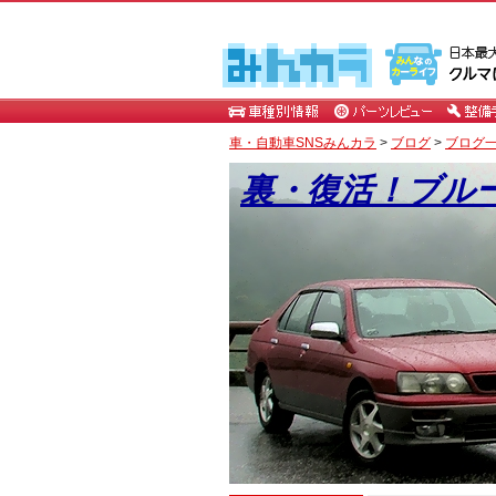
車・自動車SNSみんカラ
>
ブログ
>
ブログ一
裏・復活！ブル