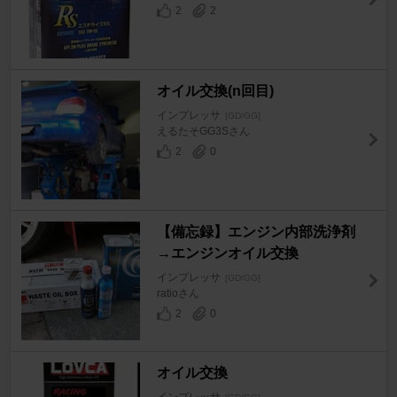
2
2
オイル交換(n回目)
インプレッサ
[GD/GG]
えるたそGG3Sさん
2
0
【備忘録】エンジン内部洗浄剤
→エンジンオイル交換
インプレッサ
[GD/GG]
ratioさん
2
0
オイル交換
インプレッサ