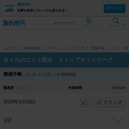
ダウンロード
記事を保存していつでも見られる！
みんカラとは？
ログイン
メニュー
みんカラ
車種別情報
スバル
インプレッサ
整備手帳
エンジン廻
オイルのニジミ防止 ストップオイルリーク
整備手帳
スバル インプレッサ [GD/GG]
難易度
作業時間
30分以内
2025年3月18日
クリップ
1/2