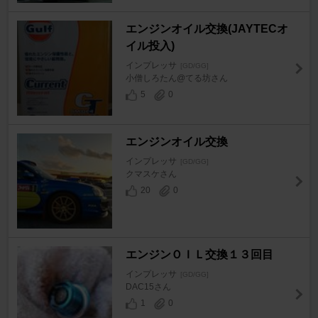
エンジンオイル交換(JAYTECオ
イル投入)
インプレッサ
[GD/GG]
小僧しろたん@てる坊さん
5
0
エンジンオイル交換
インプレッサ
[GD/GG]
クマスケさん
20
0
エンジンＯＩＬ交換１３回目
インプレッサ
[GD/GG]
DAC15さん
1
0