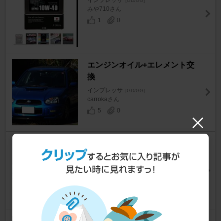
[GD/GG]
みや710さん
1
0
エンジンオイル+エレメント交
換
インプレッサ
[GD/GG]
carrokaさん
5
0
フルバケ取り付け～シートベル
トバックル取り外し編～
インプレッサ
[GD/GG]
ratioさん
0