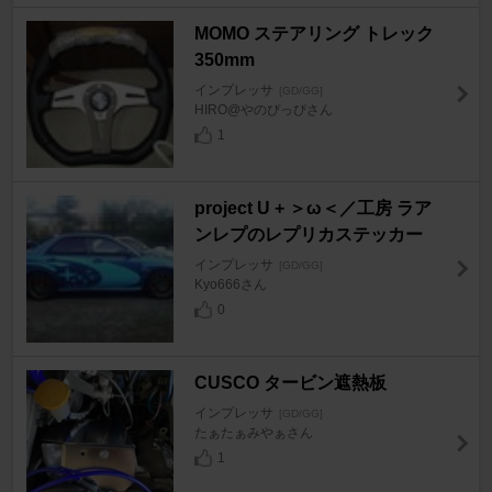
MOMO ステアリング トレック
350mm
インプレッサ
[GD/GG]
HIRO@やのぴっぴさん
1
project U + ＞ω＜／工房 ラア
ンレプのレプリカステッカー
インプレッサ
[GD/GG]
Kyo666さん
0
CUSCO タービン遮熱板
インプレッサ
[GD/GG]
たぁたぁみやぁさん
1