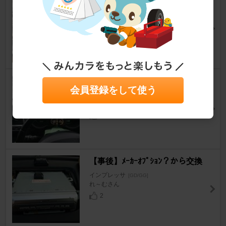
燃料ホースその他もろもろ
インプレッサ
[GD/GG]
ゆせまるさん
2
エアコン吹き出し口①
会員登録をして使う
インプレッサ
[GD/GG]
dai_sanさん
2
【事後】ﾒｰｶｰｵﾌﾟｼｮﾝ？から交換
インプレッサ
[GD/GG]
れ～むさん
2