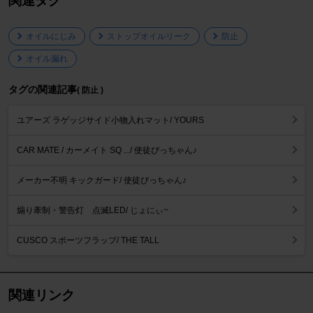
関連タグ
オイルにじみ
ストップオイルリーク
防止
オイル漏れ
タグの関連記事
( 防止 )
ユアーズ ラゲッジサイド小物入れマット/ YOURS
CAR MATE / カーメイト SQ .../ 使徒ぴっちゃん♪
メーカー不明 キックガード/ 使徒ぴっちゃん♪
煽り牽制・警告灯 点滅LED/ じょにぃ~
CUSCO スポーツフラップ/ THE TALL
関連リンク