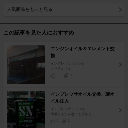
人気商品をもっと見る
この記事を見た人におすすめ
エンジンオイル＆エレメント交
換
インプレッサ
[GD/GG]
クマスケさん
33
0
インプレッサオイル交換、謎オ
イル注入
インプレッサ
[GD/GG]
小僧しろたん@てる坊さん
6
1