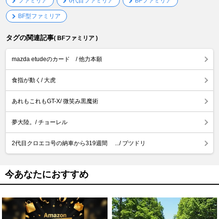
ファミリア
6代目ファミリア
BFファミリア
BF型ファミリア
タグの関連記事
( BFファミリア )
mazda etudeのカード / 他力本願
食指が動く/ 大虎
あれもこれもGT-X/ 微笑み黒魔術
夢大陸。/ チョーレル
2代目クロエコ号の納車から319週間 .../ ブツドリ
今あなたにおすすめ