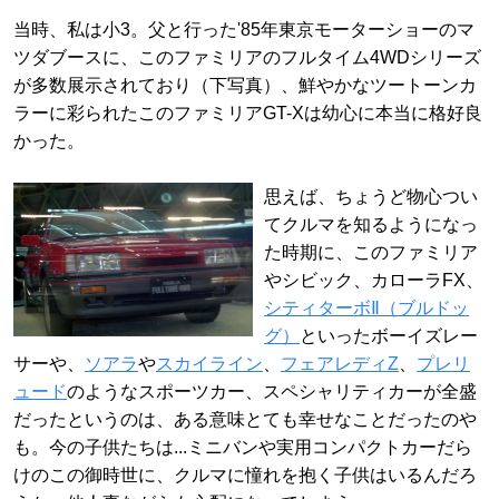
当時、私は小3。父と行った'85年東京モーターショーのマ
ツダブースに、このファミリアのフルタイム4WDシリーズ
が多数展示されており（下写真）、鮮やかなツートーンカ
ラーに彩られたこのファミリアGT-Xは幼心に本当に格好良
かった。
思えば、ちょうど物心つい
てクルマを知るようになっ
た時期に、このファミリア
やシビック、カローラFX、
シティターボⅡ（ブルドッ
グ）
といったボーイズレー
サーや、
ソアラ
や
スカイライン
、
フェアレディZ
、
プレリ
ュード
のようなスポーツカー、スペシャリティカーが全盛
だったというのは、ある意味とても幸せなことだったのや
も。今の子供たちは...ミニバンや実用コンパクトカーだら
けのこの御時世に、クルマに憧れを抱く子供はいるんだろ