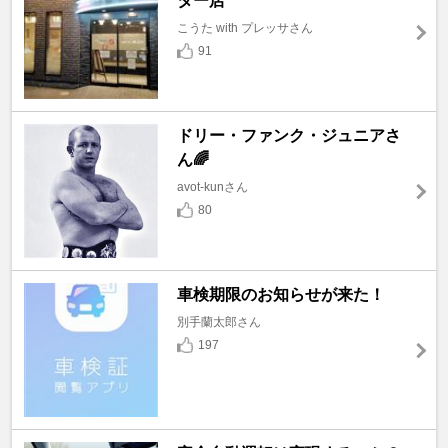
ター店
こうた with プレッサさん
91
ドリー・ファンク・ジュニアさ
ん🌈
avot-kunさん
80
車検期限のお知らせが来た！
別手蘭太郎さん
197