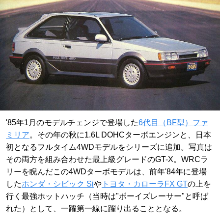
'85年1月のモデルチェンジで登場した
6代目（BF型）ファ
ミリア
。その年の秋に1.6L DOHCターボエンジンと、日本
初となるフルタイム4WDモデルをシリーズに追加。写真は
その両方を組み合わせた最上級グレードのGT-X。WRCラ
リーを睨んだこの4WDターボモデルは、前年'84年に登場
した
ホンダ・シビック Si
や
トヨタ・カローラFX GT
の上を
行く最強ホットハッチ（当時は"ボーイズレーサー"と呼ば
れた）として、一躍第一線に躍り出ることとなる。