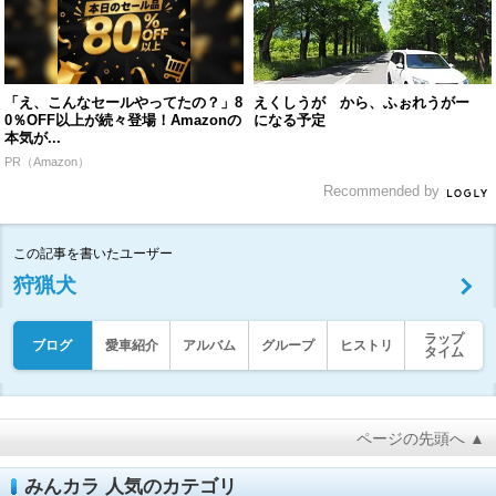
「え、こんなセールやってたの？」8
えくしうが から、ふぉれうがー
0％OFF以上が続々登場！Amazonの
になる予定
本気が...
PR（Amazon）
Recommended by
この記事を書いたユーザー
狩猟犬
ラップ
ブログ
愛車紹介
アルバム
グループ
ヒストリ
タイム
ページの先頭へ ▲
みんカラ 人気のカテゴリ