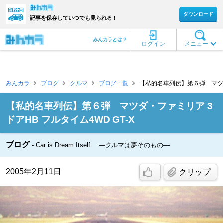
ダウンロード
記事を保存していつでも見られる！
みんカラとは？
ログイン
メニュー
みんカラ
ブログ
クルマ
ブログ一覧
【私的名車列伝】第６弾 マツダ・
【私的名車列伝】第６弾 マツダ・ファミリア 3
ドアHB フルタイム4WD GT-X
ブログ
Car is Dream Itself. ―クルマは夢そのもの―
2005年2月11日
クリップ