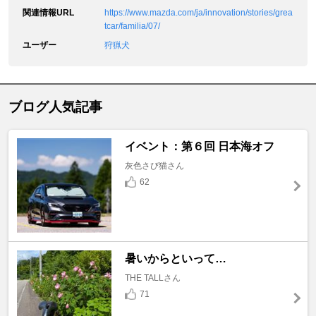
関連情報URL
https://www.mazda.com/ja/innovation/stories/grea
tcar/familia/07/
ユーザー
狩猟犬
ブログ人気記事
イベント：第６回 日本海オフ
灰色さび猫さん
62
暑いからといって…
THE TALLさん
71