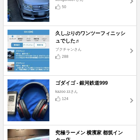
50
久しぶりのワンツーフィニッシ
ュでした♬
ブクチャンさん
288
ゴダイゴ - 銀河鉄道999
kazoo zzさん
124
究極ラーメン 横濱家 都筑イン