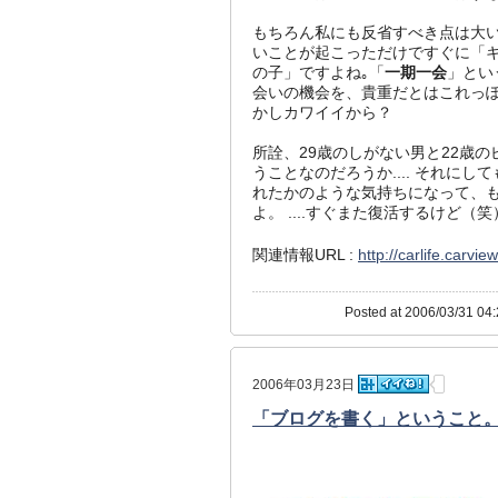
もちろん私にも反省すべき点は大
いことが起こっただけですぐに「
の子」ですよね｡「
一期一会
」とい
会いの機会を、貴重だとはこれっぽ
かしカワイイから？
所詮、29歳のしがない男と22歳
うことなのだろうか.... それに
れたかのような気持ちになって、も
よ。 ....すぐまた復活するけど（笑
関連情報URL :
http://carlife.carv
Posted at 2006/03/31 04:
2006年03月23日
「ブログを書く」ということ