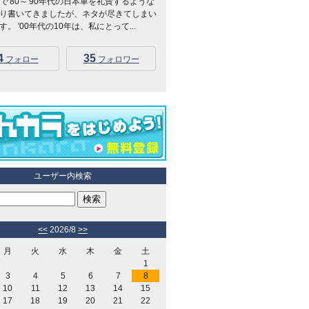
Kidsで'80～'90年代の日本車を礼賛するような
り書いてきましたが、ネタが尽きてしまい
。 '00年代の10年は、私にとって...
4
35
フォロー
フォロワー
ユーザー内検索
<<
2026/8
>>
月
火
水
木
金
土
1
3
4
5
6
7
8
10
11
12
13
14
15
17
18
19
20
21
22