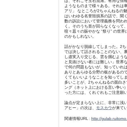
は、それこそ玉石混淆。有用な情
ようなものまで様々ある。それは車
アリ」 なところが2ちゃんねるの
はいわゆる名誉毀損系の話で、聞
数の訴訟において管理義務を問わ
く。そのうち首が回らなくなって
喧々囂々の賑やかな “祭り” の
のかもしれない。
話がかなり脱線してしまった。2ち
では決して話されることのない、
し虚実入り交じる、雲を掴むよう
と見抜けない者には難しい」世界
で何の問題もないが、知っていれ
ありとあらゆる分野の板があるの
くてもいいようなことを知ってし
多いことが、2ちゃんねるの面白
ング（ネット上における言い争い
った方には、くれぐれもご注意願
論点が定まらない上に、非常に浅い
アヒー」の次は、
モスカウ
が来て
関連情報URL :
http://gulab.ruitom