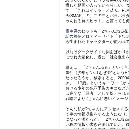
思ったのだが、どうやらavexから
模した動画が入っているらしい。つま
て、「これはイケる」と踏み、FL
P×SMAP」の、この曲とパラパ
ゃんねる発のヒット」と言っても
電車男
のヒットも「2ちゃんねる
話の着信メロディーサイト「ドワン
ら生まれたキャラクターが使われ
以前はダークサイドな側面ばかり
につれ大衆化し、遂に「社会進出
思えば、「2ちゃんねる」という言
事件（少年が“ネオむぎ茶”という
だったろうか。検索すると、200
き、「17歳」というキーワードが
おける少年の犯罪予告カキコなど
は完全な「悪者」として捉えられ
戦略により2ちゃんに悪いイメージ
そんな私が2ちゃんにアクセスする
で車の情報収集をするようになり、
になった頃だった。 2ちゃんねる
い程の情報が書き込まれていた。