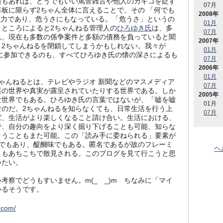
報もあれば、どうでもいい罵詈雑言や他人のカキコを貶す
07月
板に限らず2ちゃん全体に言えることで、その 「何でも
2008年
魅力であり、危うさにもなっている。「危うさ」というの
01月
くところによると2ちゃんねる管理人の
ひろゆき氏
は、多
07月
れ、現在も多数の係争案件と多額の債務を負っていると聞
2007年
、2ちゃんねるを閉鎖してしまうかもしれない。我々が
01月
世界に参加できるのも、すべてひろゆき氏の懐の深さによるも
07月
2006年
01月
ゃんねるとは、テレビやラジオ 新聞などのマスメディア
07月
裏の世界や真実が露呈されていたりする世界である。しか
2005年
な世界でもある。ひろゆき氏の言葉ではないが、「嘘を嘘
01月
なのだ。2ちゃんねるを知らなくても、日常生活を行う上
07月
ば、生活がより楽しくなること請け合い。生活における、
で、自分の趣向をより深く掘り下げることも可能、知らな
まうこともまた可能。この「読み手に委ねられる」要素が
さでもあり、醍醐味でもある。匿名であるが故のフレーミ
ヘ
）もあちこちで散見される。このブログを見て行こうと思
いたい。
考察でどうもすいません。m(_ _)m ちなみに「マイ
いるそうです。
o.com/