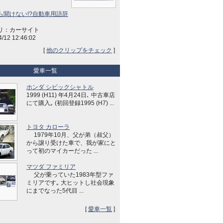
ら聞けない!?自動車用語辞
リ：カーサイト
4/12 12:46:02
[
他のクリップをチェック
]
愛車一覧
ホンダ シビックシャトル
1999 (H11) 年4月24日､ 中古車店
にて購入｡ (初回登録1995 (H7) ...
トヨタ カローラ
1979年10月、父が弟（叔父）
から譲り受けた車で、我が家にと
って初のマイカーだった ...
マツダ ファミリア
父が乗っていた1983年型ファ
ミリアです｡ 大ヒットし社会現象
にまでなった5代目 ...
[
愛車一覧
]