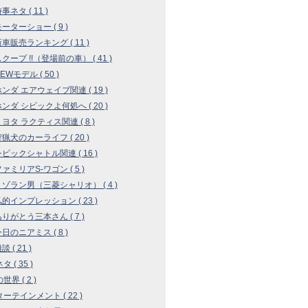
時事ネタ ( 11 )
モーターショー ( 9 )
 新車販売ランキング ( 11 )
 スクープ !!（登場前の車） ( 41 )
NEWモデル ( 50 )
 ホンダ エアウェイブ関連 ( 19 )
 ホンダ シビックよ何処へ ( 20 )
 トヨタ ラクティス関連 ( 8 )
 狩猟犬のカーライフ ( 20 )
 シビックシャトル関連 ( 16 )
ファミリアS-ワゴン ( 5 )
 リゾラン男（三菱シャリオ） ( 4 )
 私的インプレッション ( 23 )
 ありがとう三本さん ( 7 )
今日のニアミス ( 8 )
談 ( 21 )
 ( 35 )
界 ( 2 )
ーテインメント ( 22 )