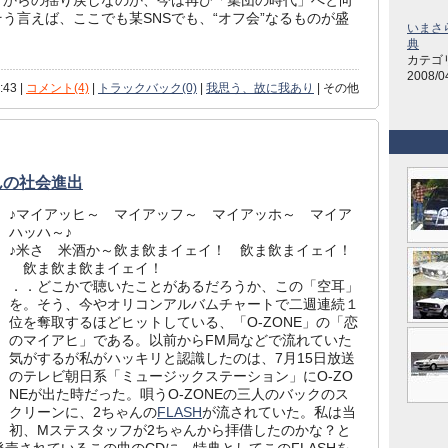
う言えば、ここでも某SNSでも、“オフ会”なるものが盛
いまさ
。
典
カテゴ
2008/0
:43 |
コメント(4)
|
トラックバック(0)
|
我思う、故に我あり
| その他
んの社会進出
♪マイアッヒ～ マイアッフ～ マイアッホ～ マイア
ハッハ～♪
♪米さ 米酒か～飲ま飲まイェイ！ 飲ま飲まイェイ！
飲ま飲ま飲まイェイ！
．．どこかで聴いたことがあるだろうか、この「空耳」
を。そう、今やオリコンアルバムチャートで二週連続１
位を奪取するほどヒットしている、「O-ZONE」の「恋
のマイアヒ」である。以前からFM局などで流れていた
気がするが私がハッキリと認識したのは、7月15日放送
のテレビ朝日系「ミュージックステーション」にO-ZO
NEが出た時だった。唄うO-ZONEの三人のバックのス
クリーンに、2ちゃんの
FLASH
が流されていた。私は当
初、Mステスタッフが2ちゃんから拝借したのかな？と