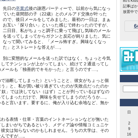
80's 
記事ばか
先日の
卒業式
後の謝恩パーティーで、以前から気になっ
放置中です
ていた昼間部の子（22歳）とのメルアド交換が叶った
ので、後日メールをしてみました。最初の一日は、まぁ
お互い「探り合い」といった感じで終わったのですが、
6
二日目、私がちょっと調子に乗って飛ばし気味のメール
を送ってしまってからガクンと反応が鈍りました。気に
なって聞いてみると、「メール怖すぎ。興味なくなっ
た」とストレートな答えが....。
別に変態的なメールを送った訳ではなく、ちょっと今気
としてテンションが上がってしまい、続けて２通送ってし
メールも「独善的でキモかった」と言うのです....。
ので油断してしまった）ということと、彼女がちょっと個
違う」と、私が買い被り過ぎていたのが失敗点だったのか
キモイ奴」では決してない（はず）ことが判っているはずなの
てしまっただけで、興味を失せてしまうのだろうか....。
いると言います。要するに、俺が入り込む余地など、無か
。
日
伝わる表情・仕草・言葉のイントネーションなどが無いた
2
てしまいがちであるという、メディア論や情報コミュニケ
9
、彼女は知らないのかもしれません。うちの大学は、その
16
ですが....。