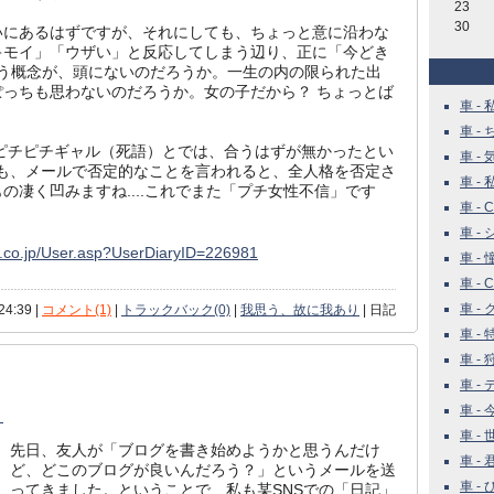
23
30
いにあるはずですが、それにしても、ちょっと意に沿わな
キモイ」「ウザい」と反応してしまう辺り、正に「今どき
う概念が、頭にないのだろうか。一生の内の限られた出
っちも思わないのだろうか。女の子だから？ ちょっとば
車 - 
車 -
のピチピチギャル（死語）とでは、合うはずが無かったとい
車 - 
しても、メールで否定的なことを言われると、全人格を否定さ
車 - 
の凄く凹みますね....これでまた「プチ女性不信」です
車 - Ca
）
車 - 
iew.co.jp/User.asp?UserDiaryID=226981
車 - 
車 - Ca
車 - 
24:39 |
コメント(1)
|
トラックバック(0)
|
我思う、故に我あり
| 日記
車 - 特
車 -
車 - 
車 -
。
車 - 
先日、友人が「ブログを書き始めようかと思うんだけ
車 -
ど、どこのブログが良いんだろう？」というメールを送
車 -
ってきました。ということで、私も某SNSでの「日記」