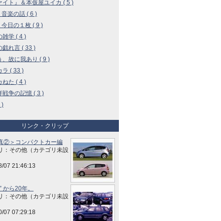
イト』＆本仮屋ユイカ ( 5 )
 音楽の話 ( 6 )
 今日の１枚 ( 9 )
学 ( 4 )
戯れ言 ( 33 )
、故に我あり ( 9 )
 ( 33 )
た ( 4 )
戦争の記憶 ( 3 )
 )
リンク・クリップ
真②＞コンパクトカー編
リ：その他（カテゴリ未設
8/07 21:46:13
” から20年。
リ：その他（カテゴリ未設
0/07 07:29:18