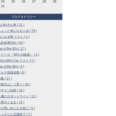
24
25
26
27
28
29
31
ブログカテゴリー
私の好きな車 ( 21 )
 ちょっと気になる１台 ( 79 )
気になる車 リスト ( 1 )
私的名車列伝 ( 40 )
r of the 80's ( 17 )
シリーズ 『80's の軌跡』 ( 3 )
憧れの80's Car リスト ( 1 )
r of the 90's ( 4 )
クルマ温故知新 ( 6 )
集 ( 17 )
 狩猟犬はこう思う ( 20 )
デザイン比較 ( 10 )
 今週のスポットライト ( 11 )
世界のくるま ( 15 )
 君が思い出になる前に ( 5 )
 ひっそりと生産終了 ( 7 )