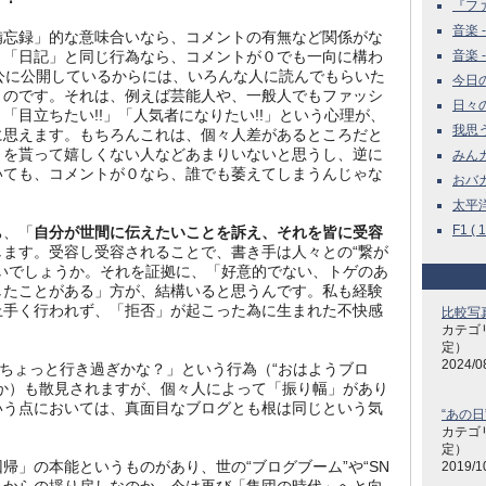
『ファ
音楽 -
備忘録」的な意味合いなら、コメントの有無など関係がな
く「日記」と同じ行為なら、コメントが０でも一向に構わ
音楽 -
、「公に公開しているからには、いろんな人に読んでもらいた
今日の雑
うのです。それは、例えば芸能人や、一般人でもファッシ
日々の
「目立ちたい!!」「人気者になりたい!!」という心理が、
我思う
に思えます。もちろんこれは、個々人差があるところだと
トを貰って嬉しくない人などあまりいないと思うし、逆に
みんカラ
いても、コメントが０なら、誰でも萎えてしまうんじゃな
おバカね
太平洋
F1 ( 1
ち、「
自分が世間に伝えたいことを訴え、それを皆に受容
します。受容し受容されることで、書き手は人々との“繋が
いでしょうか。それを証拠に、「好意的でない、トゲのあ
したことがある」方が、結構いると思うんです。私も経験
上手く行われず、「拒否」が起こった為に生まれた不快感
比較写
カテゴ
定）
2024/0
「ちょっと行き過ぎかな？」という行為（“おはようブロ
か）も散見されますが、個々人によって「振り幅」があり
いう点においては、真面目なブログとも根は同じという気
“あの日
カテゴ
定）
帰」の本能というものがあり、世の“ブログブーム”や“SN
2019/1
」からの揺り戻しなのか、今は再び「集団の時代」へと向