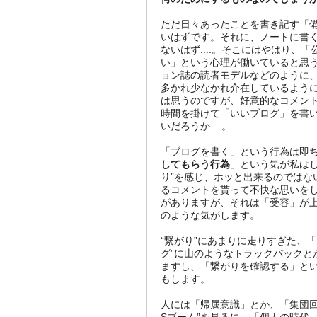
ただ日々あったことを書き記す「
いはずです。それに、ノートに書
ないはず....。そこにはやはり
い」という心理が働いていると思
ョン誌の読者モデルなどのように、
多かれ少なかれ介在しているよう
は思うのですが、好意的なコメン
時間を掛けて「いいブログ」を書
いだろうか....。
「ブログを書く」という行為は即
してもらう行為
」という気が私は
り”を感じ、ホッと出来るのではな
るコメントを貰って不快な思いを
がありますが、それは「受容」が
のような気がします。
“繋がり”にあまりに走りすぎた、
グ”に山のようなトラックバックと
ますし、「繋がりを確認する」と
もします。
人には「帰属意識」とか、「集団回
Sブーム”を見るに、「個人の時代