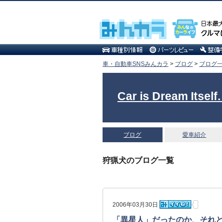
車・自動車SNSみんカラ
>
ブログ
>
ブログ一
Car is Dream 
ブログ
愛車紹介
狩猟犬のブログ一覧
2006年03月30日
「異星人」だったのか、それ