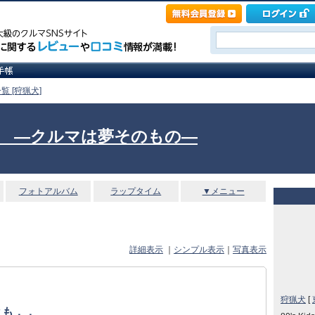
覧 [狩猟犬]
Itself. ―クルマは夢そのもの―
フォトアルバム
ラップタイム
▼メニュー
詳細表示
｜
シンプル表示
｜
写真表示
狩猟犬
[
とも．．