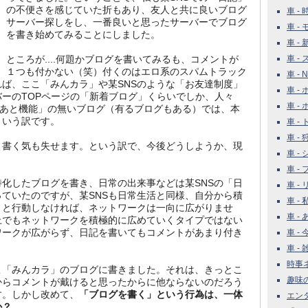
の不便さを感じていた折もあり、友人と共に良いブログ
車 - 
サーバー探しをし、一番良いと思ったサーバーでブログ
車 - 
を書き始めてみることにしました。
車 -
ところが....何題かブログを書いてみるも、コメントが
車 -
１つも付かない（笑）付くのはエロ系のスパムトラック
車 - 
ば、ここ「みんカラ」や某SNSのような「お友達制度」
車 -
ーのTOPページの「新着ブログ」くらいでしか、人々
車 -
足あと機能」の無いブログ（有るブログもある）では、本
という訳です。
車 -
車 -
、書く気も失せます。という訳で、今後どうしようか、現
車 -
車 - 
化したブログを書き、日常の出来事などは某SNSの「日
車 -
ていたのですが、某SNSも日常生活と同様、自分から積
車 -
うと行動しなければ、ネットワークは一向に広がりませ
車 -
上でもネットワークを積極的に広めていくタイプではない
ワークが広がらず、日記を書いてもコメントがあまり付き
車 - 
車 - 雑
時事ネタ
こ「みんカラ」のブログに書きました。それは、きっとこ
趣味の世
からコメントが戴けると思ったからに他ならないのだろう
す。しかし改めて、
「ブログを書く」という行為は、一体
エンタ
か？