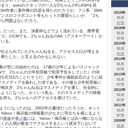
発売されているこの曲のCDに、特典としてこのFLASHを
り、avexのスタッフの一人が2ちゃんのFLASHを見
ASH作者に著作権の許諾を得たのだろうか。フジ系「SMA
2019年
ラダンスのコラボコント等もヒットの要因らしいが、「2ち
01月
何ら問題はないだろう。
07月
2018年
発」だった。また、深夜枠などでよく流れている、携帯電
01月
ゴ」のCMでも、2ちゃんねるのAA（アスキーアート）か
07月
ている。
2015年
01月
が伝えられていた2ちゃんねるも、アクセス人口が増える
07月
を果たした」と言えるのかもしれない。
2014年
01月
葉が世に出始めたのは、17歳の少年によるバスジャック
07月
HNで、2ちゃんの少年犯罪板で犯罪予告をしていた）の頃
2013年
0年5月3日のことだそうだ。少年事件が連鎖反応のように続
01月
マスメディアを賑わした頃である。その後も少年犯罪板に
07月
が相次ぎ、2ちゃんねるはマスメディアを通じ、社会的に
2012年
るようになった。かくいう私も、そのマスメディアの情報
01月
を持ち、2ちゃんへのアクセスを避けていた。
07月
2011年
ようになったのは、2002年の夏頃だったろうか。ネット
01月
Yahoo！掲示板の情報量の少なさに苛立ちを感じるよう
07月
の
車板
や
車メ板
には、Yahoo！掲示板とは比べ物にならな
2009年
多くの人間が匿名でアクセスするという状況下において
01月