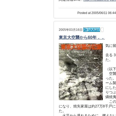
Posted at 2005/06/11 06:44
2005年03月16日
東京大空襲から60年．．
気に留
去る 
た。
（以
空襲は
った。
ーム
にし
りつぶ
燐焼
この
になり、焼失家屋は約27万8千戸に
た。
火災から逃れるために、燃えない