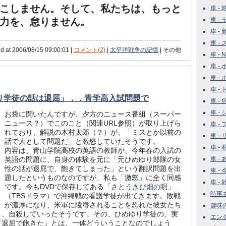
こしません。そして、私たちは、もっと
車 - 
力を、怠りません。
車 - 
車 -
車 -
d at 2006/08/15 09:00:01 |
コメント(2)
|
太平洋戦争の記憶
| その他
車 - 
車 -
車 -
車 -
り学徒の話は退屈」．．青学高入試問題で
車 -
車 -
お袋に聞いたんですが、夕方のニュース番組（スーパー
ニュース？）でこのこと（関連URL参照）が取り上げら
車 - 
れており、解説の木村太郎（？）が、「ミスとか以前の
車 -
話で人として問題だ」と激怒していたそうです。
車 -
内容は、青山学院高校の英語の教師が、今年春の入試の
英語の問題に、自身の体験を元に「元ひめゆり部隊の女
車 -
性の話が退屈で、飽きてしまった」という翻訳問題を出
車 - 
題したというものなのですが、私も「激怒」に全く同感
車 - 雑
です。今もDVDで保存してある「
さとうきび畑の唄
」
時事ネタ
（TBSドラマ）で沖縄戦の看護学徒が出てきます。敗戦
が濃厚になり、米軍に陵辱されることを恐れた彼女たち
趣味の世
り、自殺していったそうです。その、ひめゆり学徒の、実
エンタ
「退屈で飽きた」とは、一体どういうことなのでしょう