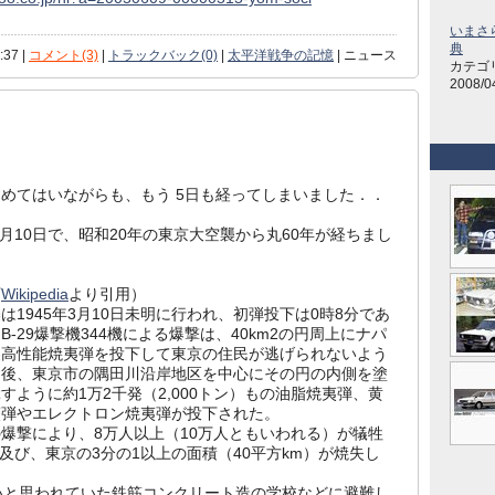
いまさ
典
:37 |
コメント(3)
|
トラックバック(0)
|
太平洋戦争の記憶
| ニュース
カテゴ
2008/0
めてはいながらも、もう 5日も経ってしまいました．．
3月10日で、昭和20年の東京大空襲から丸60年が経ちまし
下
Wikipedia
より引用）
1945年3月10日未明に行われ、初弾投下は0時8分であ
B-29爆撃機344機による爆撃は、40km2の円周上にナパ
製高性能焼夷弾を投下して東京の住民が逃げられないよう
た後、東京市の隅田川沿岸地区を中心にその円の内側を塗
すように約1万2千発（2,000トン）もの油脂焼夷弾、黄
夷弾やエレクトロン焼夷弾が投下された。
爆撃により、8万人以上（10万人ともいわれる）が犠牲
及び、東京の3分の1以上の面積（40平方km）が焼失し
と思われていた鉄筋コンクリート造の学校などに避難し