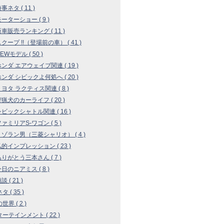
時事ネタ ( 11 )
モーターショー ( 9 )
 新車販売ランキング ( 11 )
 スクープ !!（登場前の車） ( 41 )
NEWモデル ( 50 )
 ホンダ エアウェイブ関連 ( 19 )
 ホンダ シビックよ何処へ ( 20 )
 トヨタ ラクティス関連 ( 8 )
 狩猟犬のカーライフ ( 20 )
 シビックシャトル関連 ( 16 )
ファミリアS-ワゴン ( 5 )
 リゾラン男（三菱シャリオ） ( 4 )
 私的インプレッション ( 23 )
 ありがとう三本さん ( 7 )
今日のニアミス ( 8 )
談 ( 21 )
 ( 35 )
界 ( 2 )
ーテインメント ( 22 )