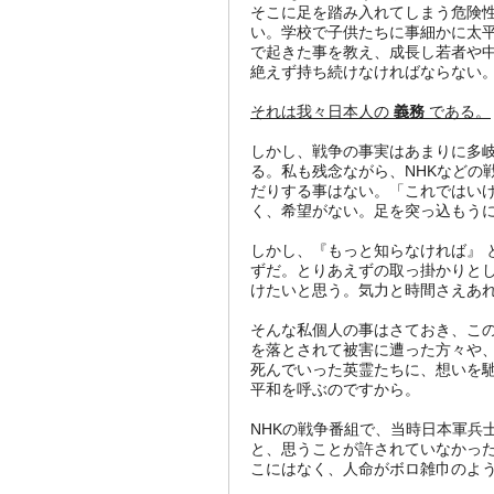
そこに足を踏み入れてしまう危険性
い。学校で子供たちに事細かに太
で起きた事を教え、成長し若者や中
絶えず持ち続けなければならない
それは我々日本人の
義務
である。
しかし、戦争の事実はあまりに多
る。私も残念ながら、NHKなどの
だりする事はない。「これではい
く、希望がない。足を突っ込もう
しかし、『もっと知らなければ』 
ずだ。とりあえずの取っ掛かりとし
けたいと思う。気力と時間さえあ
そんな私個人の事はさておき、こ
を落とされて被害に遭った方々や
死んでいった英霊たちに、想いを
平和を呼ぶのですから。
NHKの戦争番組で、当時日本軍兵
と、思うことが許されていなかった
こにはなく、人命がボロ雑巾のように