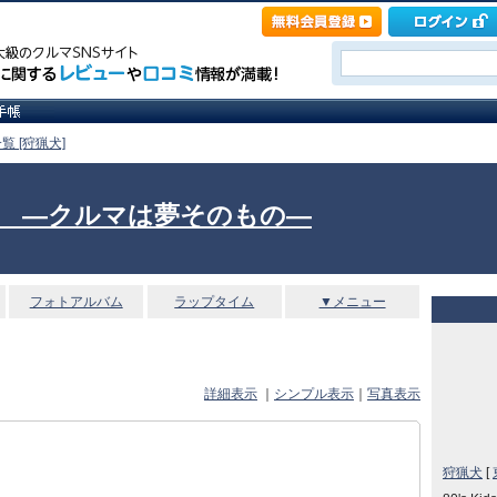
覧 [狩猟犬]
Itself. ―クルマは夢そのもの―
フォトアルバム
ラップタイム
▼メニュー
詳細表示
｜
シンプル表示
｜
写真表示
狩猟犬
[