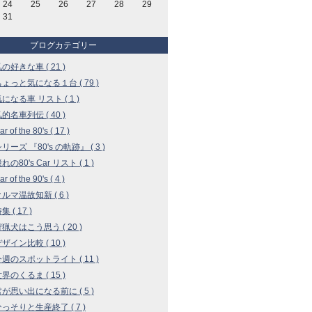
24
25
26
27
28
29
31
ブログカテゴリー
私の好きな車 ( 21 )
 ちょっと気になる１台 ( 79 )
気になる車 リスト ( 1 )
私的名車列伝 ( 40 )
r of the 80's ( 17 )
シリーズ 『80's の軌跡』 ( 3 )
憧れの80's Car リスト ( 1 )
r of the 90's ( 4 )
クルマ温故知新 ( 6 )
集 ( 17 )
 狩猟犬はこう思う ( 20 )
デザイン比較 ( 10 )
 今週のスポットライト ( 11 )
世界のくるま ( 15 )
 君が思い出になる前に ( 5 )
 ひっそりと生産終了 ( 7 )