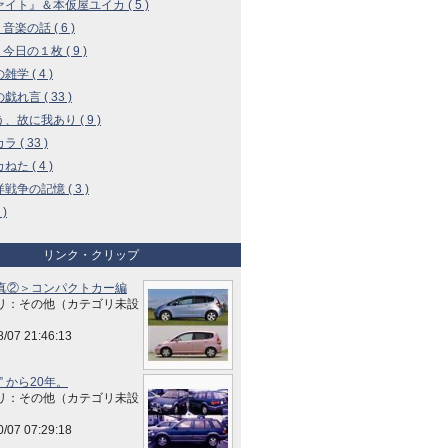
イト』＆本仮屋ユイカ ( 5 )
 音楽の話 ( 6 )
 今日の１枚 ( 9 )
学 ( 4 )
戯れ言 ( 33 )
、故に我あり ( 9 )
 ( 33 )
た ( 4 )
戦争の記憶 ( 3 )
 )
リンク・クリップ
真②＞コンパクトカー編
リ：その他（カテゴリ未設
8/07 21:46:13
” から20年。
リ：その他（カテゴリ未設
0/07 07:29:18