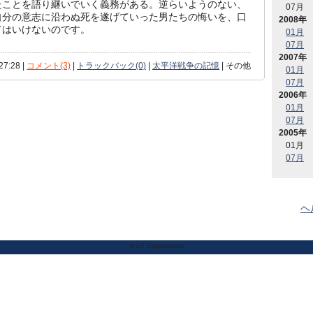
たことを語り継いでいく義務がある。逆らいようのない、
07月
自分の意志に沿わぬ死を遂げていった男たちの悔いを、口
2008年
てはいけないのです。
01月
07月
2007年
27:28 |
コメント(3)
|
トラックバック(0)
|
太平洋戦争の記憶
| その他
01月
07月
2006年
01月
07月
2005年
01月
07月
ヘ
© LY Corporation