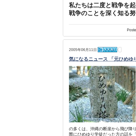
私たちは二度と戦争を起
戦争のことを深く知る努
Poste
2005年06月11日
気になるニュース 「元ひめゆ
の多くは、沖縄の断崖から飛び降
際にひめゆり学徒だった方の話を