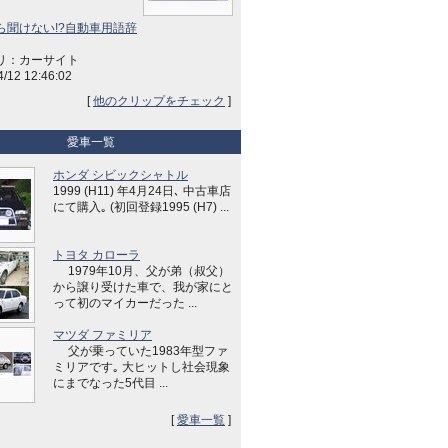
ら聞けない!?自動車用語辞
リ：カーサイト
4/12 12:46:02
[
他のクリップをチェック
]
愛車一覧
ホンダ シビックシャトル
1999 (H11) 年4月24日､ 中古車店
にて購入｡ (初回登録1995 (H7) ...
トヨタ カローラ
1979年10月、父が弟（叔父）
から譲り受けた車で、我が家にと
って初のマイカーだった ...
マツダ ファミリア
父が乗っていた1983年型ファ
ミリアです｡ 大ヒットし社会現象
にまでなった5代目 ...
[
愛車一覧
]