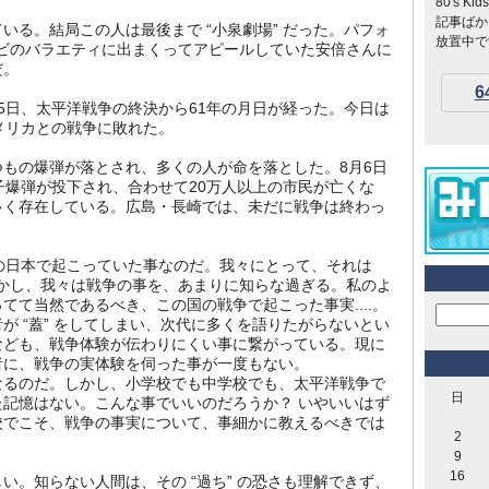
80's 
記事ばか
いる。結局この人は最後まで “小泉劇場” だった。パフォ
放置中です
テレビのバラエティに出まくってアピールしていた安倍さんに
だ。
6
8月15日、太平洋戦争の終決から61年の月日が経った。今日は
メリカとの戦争に敗れた。
もの爆弾が落とされ、多くの人が命を落とした。8月6日
子爆弾が投下され、合わせて20万人以上の市民が亡くな
多く存在している。広島・長崎では、未だに戦争は終わっ
の日本で起こっていた事なのだ。我々にとって、それは
..がしかし、我々は戦争の事を、あまりに知らな過ぎる。私のよ
てて当然であるべき、この国の戦争で起こった事実....。
が “蓋” をしてしまい、次代に多くを語りたがらないとい
なども、戦争体験が伝わりにくい事に繋がっている。現に
者に、戦争の実体験を伺った事が一度もない。
になるのだ。しかし、小学校でも中学校でも、太平洋戦争で
日
記憶はない。こんな事でいいのだろうか？ いやいいはず
校でこそ、戦争の事実について、事細かに教えるべきでは
2
9
16
しい。知らない人間は、その “過ち” の恐さも理解できず、