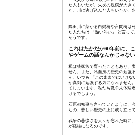
た人もいたが、火災の規模が大き
た。川に逃げ込んだ人もいたが、
隅田川に架かる白髭橋や言問橋は
た人たちは 「熱い熱い」 と言っ
そうです。
これはたかだか60年前に、
やゲームの話なんかじゃない
私は核家族で育ったこともあり、
せん。また、私自身の歴史の勉強
ん。いつも 「このままではいけな
か真剣に勉強する気になれません
てしまいます。私たち戦争未体験
けるでしょう。
石原都知事も言っていたように、
ちの、悲しい歴史の上に成り立っ
戦争の悲惨さを人々が忘れた時に
が犠牲になるのです。