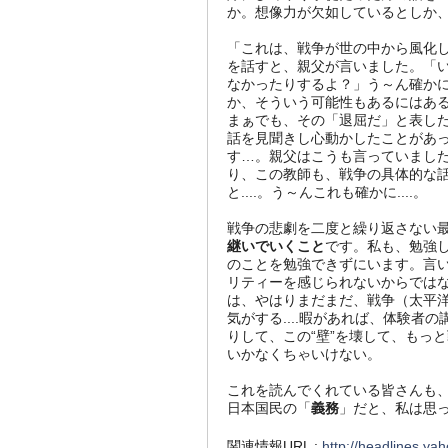
か。想像力が欠如しているとしか
「これは、戦争が世の中から風化
を話すと、親父が言いました。「
なかったりするよ？」う～ん確か
か、そういう可能性もあるにはあるよ
まぁでも、その「退屈だ」と表し
話を見聞きし心動かしたことがあ
す…。親父はこうも言っていまし
り、この教師も、戦争の具体的な
と....。う～んこれも確かに....。
戦争の悲劇を二度と繰り返さない
継いでいくこと
です。私も、勉強
のことを勉強できずにいます。言
リティーを感じられないからではな
は、やはりまだまだ、戦争（太平洋
気がする....暇があれば、体験
りして、この“壁”を壊して、もっ
いかなくちゃいけない。
これを読んでくれている皆さんも
日本国民の「
義務
」だと、私は思
関連情報URL :
http://headlines.y