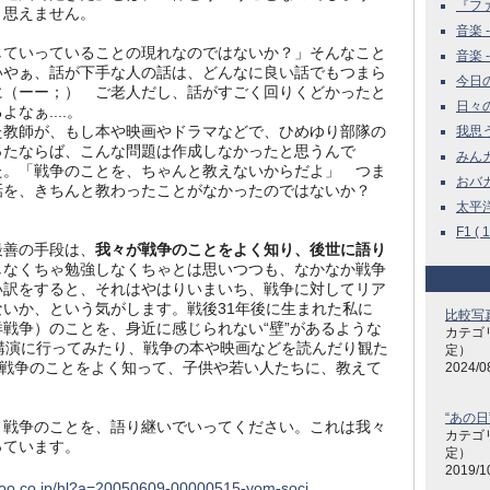
『ファ
、思えません。
音楽 -
していっていることの現れなのではないか？」そんなこと
音楽 -
いやぁ、話が下手な人の話は、どんなに良い話でもつまら
今日の雑
に（ーー；） ご老人だし、話がすごく回りくどかったと
日々の
なぁ....。
た教師が、もし本や映画やドラマなどで、ひめゆり部隊の
我思う
ったならば、こんな問題は作成しなかったと思うんで
みんカラ
た。「戦争のことを、ちゃんと教えないからだよ」 つま
おバカね
話を、きちんと教わったことがなかったのではないか？
太平洋
F1 ( 1
最善の手段は、
我々が戦争のことをよく知り、後世に語り
しなくちゃ勉強しなくちゃとは思いつつも、なかなか戦争
い訳をすると、それはやはりいまいち、戦争に対してリア
いか、という気がします。戦後31年後に生まれた私に
比較写
戦争）のことを、身近に感じられない“壁”があるような
カテゴ
者の講演に行ってみたり、戦争の本や映画などを読んだり観た
定）
と戦争のことをよく知って、子供や若い人たちに、教えて
2024/0
“あの日
、戦争のことを、語り継いでいってください。これは我々
カテゴ
っています。
定）
2019/1
ahoo.co.jp/hl?a=20050609-00000515-yom-soci