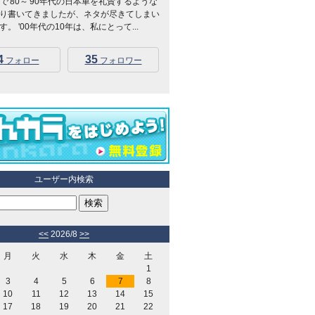
Kidsで'80～'90年代の日本車を礼賛するような
り書いてきましたが、ネタが尽きてしまい
。 '00年代の10年は、私にとって...
4
35
フォロー
フォロワー
ユーザー内検索
<<
2026/8
>>
月
火
水
木
金
土
1
3
4
5
6
7
8
10
11
12
13
14
15
17
18
19
20
21
22