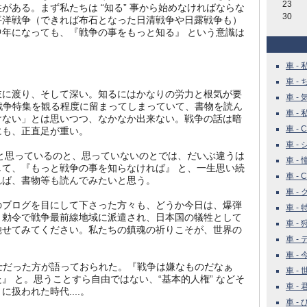
23
がある。まず私たちは “知る” 事から始めなければならな
30
平洋戦争（できれば布石となった日清戦争や日露戦争も）
年になっても、『戦争の事をもっと知る』 という意識は
。
車 - 
車 -
岐に渡り、そして深い。知るにはかなりの労力と根気が要
車 - 
戦争特集を観る程度に留まってしまっていて、書物を読ん
車 - 
けない」とは思いつつ、なかなか出来ない。戦争の話は暗
車 - Ca
にも、正直足が重い。
車 - 
と思っているのと、思っていないのとでは、だいぶ違うは
車 - 
て、『もっと戦争の事を知らなければ』 と、一生思い続
車 - Ca
れば、書物等も読んでみたいと思う。
車 - 
のブログを目にして下さった方々も、どうか今日は、爆弾
車 - 特
、勅令で戦争最前線地域に派遣され、日本国の犠牲として
車 -
馳せてみてください。私たちの鎮魂の祈りこそが、世界の
車 - 
車 -
士だった方が語っておられた。『戦争は嫌なものだなぁ
車 - 
』 と。思うことすら自由ではない、“基本的人権” などそ
車 -
扱われた時代....。
車 -