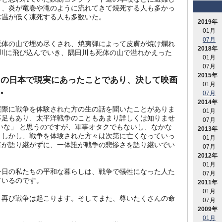
く、炎が竜巻や滝のように流れてきて焼死する人も多かっ
水温が低く凍死する人も多数いた。
2019年
01月
07月
死体の山で埋め尽くされ、焼夷弾によって皮膚が焼け爛れ
2018年
て川に飛び込んでいき、隅田川も死体の山で溢れかえった
01月
07月
2015年
この日本で現実にあったことであり、決して映画
01月
。
07月
2014年
実際に戦争を体験された方の生の話を聞いたことがありま
01月
不足もあり、太平洋戦争のこともあまり詳しくは知りませ
07月
いな」 と思うのですが、軍事オタクでもないし、なかな
2013年
。しかし、戦争を体験された方々は次第に亡くなっていっ
01月
者が語り継がずに、一体誰が戦争の悲惨さを語り継いでい
07月
2012年
01月
今日の私たちの平和な暮らしは、戦争で犠牲になった人た
07月
ているのです。
2011年
01月
、再び戦争は起こります。そしてまた、尊いたくさんの命
07月
2009年
01月