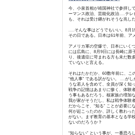
今、小泉首相が靖国神社で参拝して
ーマンス政治、芸能化政治.....
も、それは受け継がれそうな兆し
.....そんな事はどうでもいい。
その日である。日本は61年前、ア
アメリカ軍の空爆で、日本にいくつ
には広島に、8月9日には長崎に原
り、後遺症に苛まれる方も未だ数
ていないと言える。
それはたかだか、60数年前に、こ
“他人事” である訳がない。 ..
うな若人を含めて、全員が深く知っ
戦争の記憶はあまりに惨く、体験者
う事もあるだろう。核家族の増加
我が家がそうだし、私は戦争体験
だからこそ、“知る” ことが必要
何が起こったのか、詳しく教わった
がない。まず教育の基本となる学
ないのだろうか？
“知らない” という事が、一番恐ろ