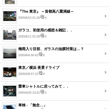
『The 東京』 ～首都高八重洲線～
2005/6/15 01:28
4
ガラコ、初使用の感想＆雑記．．
2005/6/11 02:28
4
梅雨入り目前、ガラスの油膜対策は…？
2005/6/4 00:42
6
東京／横浜 夜景ドライブ
2005/5/9 07:22
6
愛車シャトルに戻ってみて．．
2005/4/25 23:42
3
車検 - 「無念…」