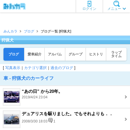
ログイン
メニュー
みんカラ
ブログ
ブログ一覧 [狩猟犬]
狩猟犬
ラップ
ブログ
愛車紹介
アルバム
グループ
ヒストリ
タイム
[
写真表示
｜
カテゴリ選択
｜
過去のブログ
]
車 - 狩猟犬のカーライフ
“あの日” から20年。
2019/4/24 23:04
デュアリスを駆りました。でもそれよりも．．
2008/3/30 18:03
1