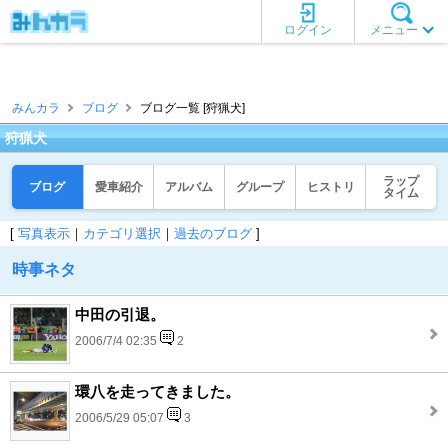
ログイン
メニュー
みんカラ
ブログ
ブログ一覧 [狩猟犬]
狩猟犬
ラップ
ブログ
愛車紹介
アルバム
グループ
ヒストリ
タイム
[
写真表示
｜
カテゴリ選択
｜
過去のブログ
]
時事ネタ
中田の引退。
2006/7/4 02:35
2
環八を走ってきました。
2006/5/29 05:07
3