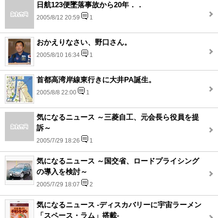
日航123便墜落事故から20年．．
2005/8/12 20:59
1
おかえりなさい、野口さん。
2005/8/10 16:34
1
首都高湾岸線東行きに大井PA誕生。
2005/8/8 22:00
1
気になるニュース ～三菱自工、元会長ら役員を提
訴～
2005/7/29 18:26
1
気になるニュース ～国交省、ロードプライシング
の導入を検討～
2005/7/29 18:07
2
気になるニュース -ディスカバリーに宇宙ラーメン
「スペース・ラム」搭載-