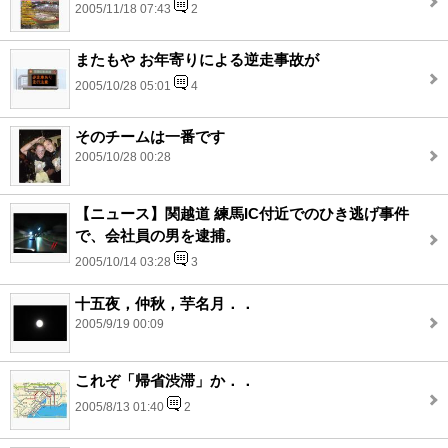
2005/11/18 07:43
2
またもや お年寄りによる逆走事故が
2005/10/28 05:01
4
そのチームは一番です
2005/10/28 00:28
【ニュース】関越道 練馬IC付近でのひき逃げ事件
で、会社員の男を逮捕。
2005/10/14 03:28
3
十五夜，仲秋，芋名月．．
2005/9/19 00:09
これぞ「帰省渋滞」か．．
2005/8/13 01:40
2