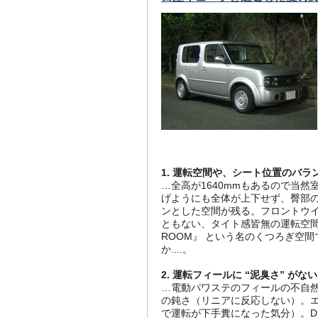
1. 運転空間や、シート位置のバラ
…全高が1640mmもあるので当
げようにも全体が上下せず、臀部
ンとした空間が残る。フロントウ
ともない、タイト感皆無の運転空間。
ROOM』 という名のくつろぎ空
か....。
2. 運転フィールに “泥臭さ” がない
…電動パワステのフィールの不自
の鈍さ（リニアに反応しない）。エ
で運転が下手糞になった気分）。Dと