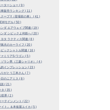
モーターショー ( 9 )
 新車販売ランキング ( 11 )
 スクープ !!（登場前の車） ( 41 )
NEWモデル ( 50 )
 ホンダ エアウェイブ関連 ( 19 )
 ホンダ シビックよ何処へ ( 20 )
 トヨタ ラクティス関連 ( 8 )
 狩猟犬のカーライフ ( 20 )
 シビックシャトル関連 ( 16 )
ファミリアS-ワゴン ( 5 )
 リゾラン男（三菱シャリオ） ( 4 )
 私的インプレッション ( 23 )
 ありがとう三本さん ( 7 )
今日のニアミス ( 8 )
談 ( 21 )
 ( 35 )
界 ( 2 )
ーテインメント ( 22 )
イト』＆本仮屋ユイカ ( 5 )