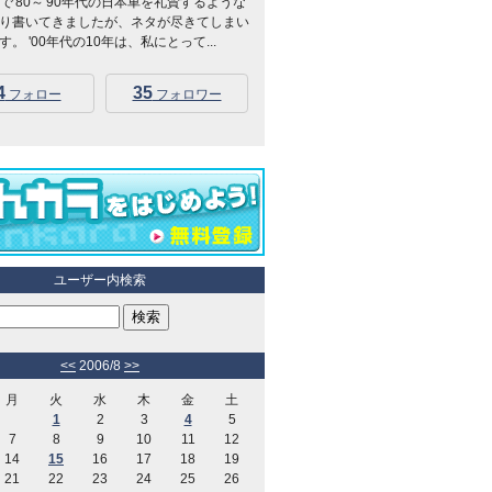
Kidsで'80～'90年代の日本車を礼賛するような
り書いてきましたが、ネタが尽きてしまい
。 '00年代の10年は、私にとって...
4
35
フォロー
フォロワー
ユーザー内検索
<<
2006/8
>>
月
火
水
木
金
土
1
2
3
4
5
7
8
9
10
11
12
14
15
16
17
18
19
21
22
23
24
25
26