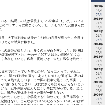
2019年
01月
07月
2018年
いる。結局この人は最後まで “小泉劇場” だった。パフォ
01月
テレビのバラエティに出まくってアピールしていた安倍さんに
07月
だ。
2015年
01月
8月15日、太平洋戦争の終決から61年の月日が経った。今日は
07月
メリカとの戦争に敗れた。
2014年
01月
もの爆弾が落とされ、多くの人が命を落とした。8月6日
07月
子爆弾が投下され、合わせて20万人以上の市民が亡くな
2013年
多く存在している。広島・長崎では、未だに戦争は終わっ
01月
07月
2012年
の日本で起こっていた事なのだ。我々にとって、それは
01月
..がしかし、我々は戦争の事を、あまりに知らな過ぎる。私のよ
07月
てて当然であるべき、この国の戦争で起こった事実....。
2011年
が “蓋” をしてしまい、次代に多くを語りたがらないとい
01月
なども、戦争体験が伝わりにくい事に繋がっている。現に
07月
者に、戦争の実体験を伺った事が一度もない。
2009年
になるのだ。しかし、小学校でも中学校でも、太平洋戦争で
01月
記憶はない。こんな事でいいのだろうか？ いやいいはず
07月