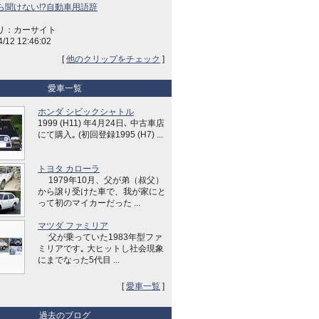
ら聞けない!?自動車用語辞
リ：カーサイト
4/12 12:46:02
[
他のクリップをチェック
]
愛車一覧
ホンダ シビックシャトル
1999 (H11) 年4月24日､ 中古車店
にて購入｡ (初回登録1995 (H7) ...
トヨタ カローラ
1979年10月、父が弟（叔父）
から譲り受けた車で、我が家にと
って初のマイカーだった ...
マツダ ファミリア
父が乗っていた1983年型ファ
ミリアです｡ 大ヒットし社会現象
にまでなった5代目 ...
[
愛車一覧
]
過去のブログ