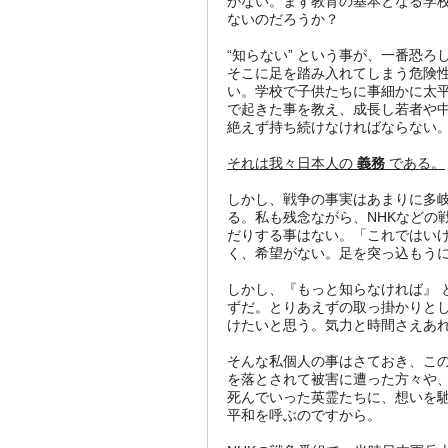
がない。まず教育の基本となる学
ないのだろうか？
“知らない” という事が、一番恐ろ
そこに足を踏み入れてしまう危険性
い。学校で子供たちに事細かに太
で起きた事を教え、成長し若者や中
絶えず持ち続けなければならない
それは我々日本人の
義務
である。
しかし、戦争の事実はあまりに多
る。私も残念ながら、NHKなどの
だりする事はない。「これではい
く、希望がない。足を突っ込もう
しかし、『もっと知らなければ』 
ずだ。とりあえずの取っ掛かりとし
けたいと思う。気力と時間さえあ
そんな私個人の事はさておき、こ
を落とされて被害に遭った方々や
死んでいった英霊たちに、想いを
平和を呼ぶのですから。