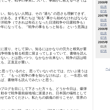
校でこそ、戦争の事実について、事細かに教えるべきでは
2008年
01月
07月
しい。知らない人間は、その “過ち” の恐さも理解できず、
2007年
がある。まず私たちは “知る” 事から始めなければならな
01月
平洋戦争（できれば布石となった日清戦争や日露戦争も）
07月
年になっても、『戦争の事をもっと知る』 という意識は
2006年
。
01月
07月
2005年
01月
岐に渡り、そして深い。知るにはかなりの労力と根気が要
07月
戦争特集を観る程度に留まってしまっていて、書物を読ん
けない」とは思いつつ、なかなか出来ない。戦争の話は暗
にも、正直足が重い。
ヘ
と思っているのと、思っていないのとでは、だいぶ違うは
て、『もっと戦争の事を知らなければ』 と、一生思い続
れば、書物等も読んでみたいと思う。
のブログを目にして下さった方々も、どうか今日は、爆弾
、勅令で戦争最前線地域に派遣され、日本国の犠牲として
馳せてみてください。私たちの鎮魂の祈りこそが、世界の