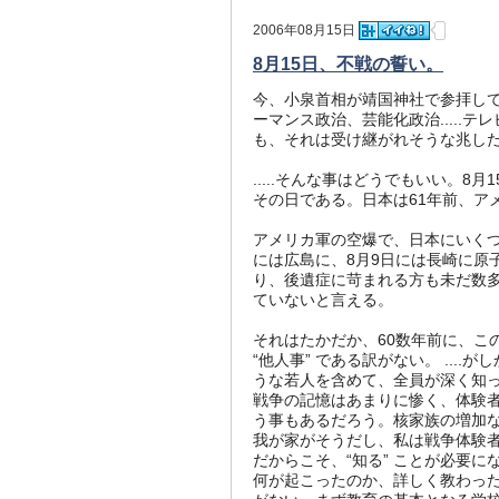
2006年08月15日
8月15日、不戦の誓い。
今、小泉首相が靖国神社で参拝して
ーマンス政治、芸能化政治.....
も、それは受け継がれそうな兆し
.....そんな事はどうでもいい。
その日である。日本は61年前、ア
アメリカ軍の空爆で、日本にいくつ
には広島に、8月9日には長崎に原
り、後遺症に苛まれる方も未だ数
ていないと言える。
それはたかだか、60数年前に、こ
“他人事” である訳がない。 ..
うな若人を含めて、全員が深く知っ
戦争の記憶はあまりに惨く、体験者
う事もあるだろう。核家族の増加
我が家がそうだし、私は戦争体験
だからこそ、“知る” ことが必要
何が起こったのか、詳しく教わった