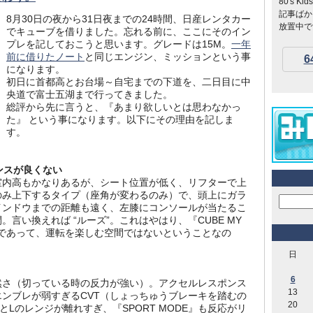
80's 
記事ばか
8月30日の夜から31日夜までの24時間、日産レンタカー
放置中です
でキューブを借りました。忘れる前に、ここにそのイン
プレを記しておこうと思います。グレードは15M。
一年
前に借りたノート
と同じエンジン、ミッションという事
6
になります。
初日に首都高とお台場～自宅までの下道を、二日目に中
央道で富士五湖まで行ってきました。
総評から先に言うと、『あまり欲しいとは思わなかっ
た』 という事になります。以下にその理由を記しま
す。
ンスが良くない
然室内高もかなりあるが、シート位置が低く、リフターで上
のみ上下するタイプ（座角が変わるのみ）で、頭上にガラ
インドウまでの距離も遠く、左膝にコンソールが当たるこ
言い換えれば “ルーズ”。これはやはり、『CUBE MY
間であって、運転を楽しむ空間ではないということなの
日
6
然さ（切っている時の反力が強い）。アクセルレスポンス
13
ンブレが弱すぎるCVT（しょっちゅうブレーキを踏むの
20
Lのレンジが離れすぎ、『SPORT MODE』も反応がリ