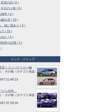
 音楽の話 ( 6 )
 今日の１枚 ( 9 )
学 ( 4 )
戯れ言 ( 33 )
、故に我あり ( 9 )
 ( 33 )
た ( 4 )
戦争の記憶 ( 3 )
 )
リンク・クリップ
真②＞コンパクトカー編
リ：その他（カテゴリ未設
8/07 21:46:13
” から20年。
リ：その他（カテゴリ未設
0/07 07:29:18