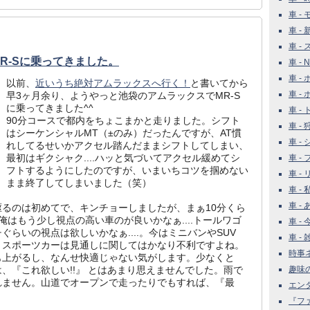
車 - 
車 -
車 -
R-Sに乗ってきました。
車 - 
車 -
以前、
近いうち絶対アムラックスへ行く！
と書いてから
車 -
早3ヶ月余り、ようやっと池袋のアムラックスでMR-S
に乗ってきました^^
車 -
90分コースで都内をちょこまかと走りました。シフト
車 -
はシーケンシャルMT（±のみ）だったんですが、AT慣
車 -
れしてるせいかアクセル踏んだままシフトしてしまい、
最初はギクシャク....ハッと気づいてアクセル緩めてシ
車 - 
フトするようにしたのですが、いまいちコツを掴めない
車 -
まま終了してしまいました（笑）
車 -
車 -
るのは初めてで、キンチョーしましたが、まぁ10分くら
、俺はもう少し視点の高い車のが良いかなぁ....トールワゴ
車 - 
らいの視点は欲しいかなぁ....。今はミニバンやSUV
車 - 雑
、スポーツカーは見通しに関してはかなり不利ですよね。
時事ネタ
も上がるし、なんせ快適じゃない気がします。少なくと
、『これ欲しい!!』 とはあまり思えませんでした。雨で
趣味の世
れません。山道でオープンで走ったりでもすれば、『最
エンタ
『ファ