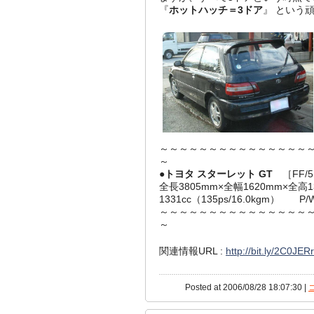
『
ホットハッチ＝3ドア
』 という
～～～～～～～～～～～～～～～
～
●
トヨタ スターレット GT
［FF/5
全長3805mm×全幅1620mm×全高
1331cc（135ps/16.0kgm） 
～～～～～～～～～～～～～～～
～
関連情報URL :
http://bit.ly/2C0JERr
Posted at 2006/08/28 18:07:30 |