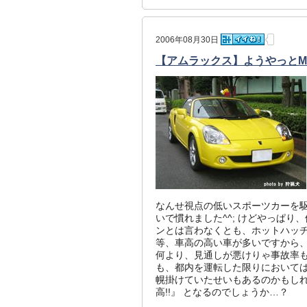
2006年08月30日
【アムラックス】ようやっとM
なんせ視点の低いスポーツカーを駆
いで慣れました^^; けどやっぱり
ンとは言わなくとも、ホットハッチぐ
等、車高の高い車が多いですから
何より、見通しが悪けりゃ事故率
も、都内を運転した限りにおいては
幌掛けていたせいもあるのかもし
高!!』 となるのでしょうか…？