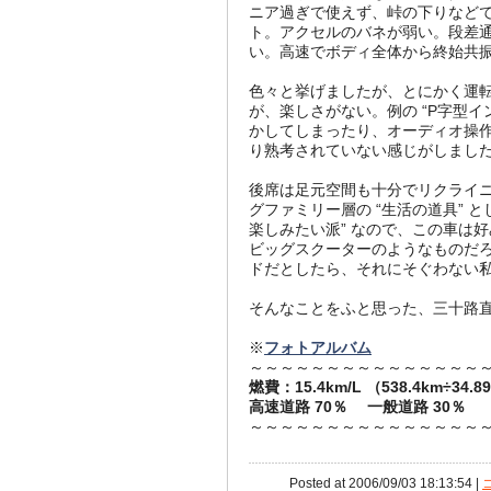
ニア過ぎで使えず、峠の下りなど
ト。アクセルのバネが弱い。段差
い。高速でボディ全体から終始共振音が
色々と挙げましたが、とにかく運
が、楽しさがない。例の “P字型
かしてしまったり、オーディオ操
り熟考されていない感じがしまし
後席は足元空間も十分でリクライ
グファミリー層の “生活の道具” 
楽しみたい派” なので、この車は
ビッグスクーターのようなものだ
ドだとしたら、それにそぐわない私
そんなことをふと思った、三十路
※
フォトアルバム
～～～～～～～～～～～～～～～
燃費：15.4km/L （538.4km÷34.8
高速道路 70％ 一般道路 30％
～～～～～～～～～～～～～～～
Posted at 2006/09/03 18:13:54 |