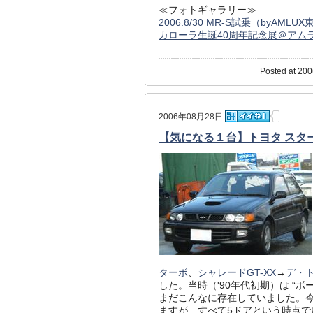
≪フォトギャラリー≫
2006.8/30 MR-S試乗（byAMLU
カローラ生誕40周年記念展＠アム
Posted at 200
2006年08月28日
【気になる１台】トヨタ スターレ
ターボ
、
シャレードGT-XX
→
デ・
した。当時（'90年代初期）は “
まだこんなに存在していました。今
ますが、すべて5ドアという時点でい