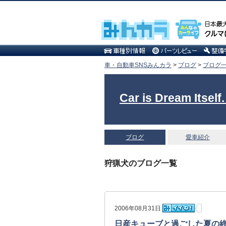
車・自動車SNSみんカラ
>
ブログ
>
ブログ一
Car is Dream 
ブログ
愛車紹介
狩猟犬のブログ一覧
2006年08月31日
日産キューブと過ごした夏の