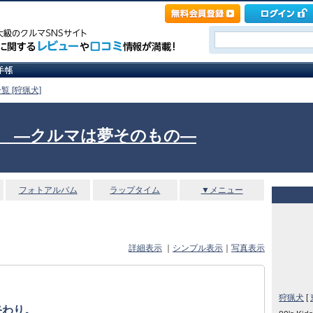
覧 [狩猟犬]
Itself. ―クルマは夢そのもの―
フォトアルバム
ラップタイム
▼メニュー
詳細表示
｜
シンプル表示
｜
写真表示
狩猟犬
[
終わり。