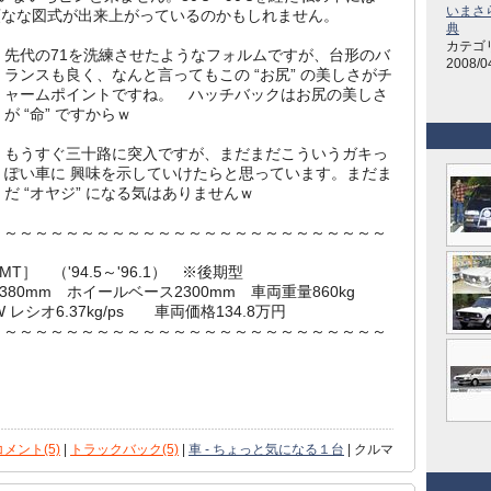
いまさ
頑なな図式が出来上がっているのかもしれません。
典
カテゴ
先代の71を洗練させたようなフォルムですが、台形のバ
2008/0
ランスも良く、なんと言ってもこの “お尻” の美しさがチ
ャームポイントですね。 ハッチバックはお尻の美しさ
が “命” ですからｗ
もうすぐ三十路に突入ですが、まだまだこういうガキっ
ぽい車に 興味を示していけたらと思っています。まだま
だ “オヤジ” になる気はありませんｗ
～～～～～～～～～～～～～～～～～～～～～～～～～～
MT］ （'94.5～'96.1） ※後期型
1380mm ホイールベース2300mm 車両重量860kg
P/W レシオ6.37kg/ps 車両価格134.8万円
～～～～～～～～～～～～～～～～～～～～～～～～～～
コメント(5)
|
トラックバック(5)
|
車 - ちょっと気になる１台
| クルマ