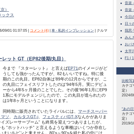
音楽 -
X東京）
音楽 -
ラックス
今日の雑
日々の
6/09/01 01:07:05 |
コメント(4)
|
車 - 私的インプレッション
| クルマ
我思う
みんカラ
おバカね
太平洋
F1 ( 1
ット GT（EP82後期/丸目）
今まで 『スターレット』 と言えば
EP71
のイメージがど
うしても強かったんですが、82もいいですね。特に後
期のこの丸目。EP82自体は'89年の12月からですが、こ
比較写
の丸目にフェイスリフトしたのは'94年5月。実にデビュ
カテゴ
ーから4年5ヶ月後のことでした。その後'96年1月にEP9
定）
1系にモデルチェンジしたので、この丸目が造られたの
2024/0
は1年8ヶ月ということになります。
“あの日
同時期に販売されていたライバルには、
マーチスーパー
カテゴ
トマソ
、
カルタスGT-i
、
フェスティバGT-X
なんかがありま
定）
ボーイズレーサーブーム” も終焉を迎えつつありましたが、
2019/1
も “ホットハッチ” と言えるような車種はいくつか存在し
まいちピンと来ません。80's～90'sを経た私の中には