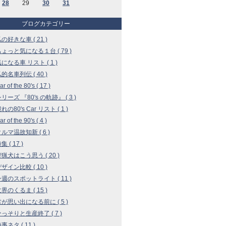
28
29
30
31
ブログカテゴリー
私の好きな車 ( 21 )
 ちょっと気になる１台 ( 79 )
気になる車 リスト ( 1 )
私的名車列伝 ( 40 )
r of the 80's ( 17 )
シリーズ 『80's の軌跡』 ( 3 )
憧れの80's Car リスト ( 1 )
r of the 90's ( 4 )
クルマ温故知新 ( 6 )
集 ( 17 )
 狩猟犬はこう思う ( 20 )
デザイン比較 ( 10 )
 今週のスポットライト ( 11 )
世界のくるま ( 15 )
 君が思い出になる前に ( 5 )
 ひっそりと生産終了 ( 7 )
時事ネタ ( 11 )