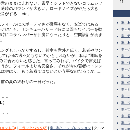
27
で意のままに走れない。素早くシフトできないコラムシフ
通過時のバウンドが大きい。ロードノイズがやたら大き
する....etc。
車 - 
転フィールにスポーティさが微塵もなく、安楽ではある
インパネ” も、サンキューハザード時に２回もワイパーを動
車 -
作時にコラムレバーが邪魔になったりと、空間設計があま
車 - 
た。
車 - 
車 - Ca
ニングもしっかりするし、荷室も意外と広く、若者やヤン
としては何の過不足もないのかもしれないが、私は “運転を
車 - 
好みに合わないと感じた。言ってみれば、バイクで言えば
車 - 
ろうか。フィールよりも安楽さ。それが今の若者のトレン
車 - Ca
はやはり、もう若者ではないという事なのだろうか....。
車 - 
直前の夏の終わりの一日だった。
車 - 特
車 -
車 - 
～～～
9L）
車 -
車 - 
～～～
車 -
車 -
コメント(3)
|
トラックバック(2)
|
車 - 私的インプレッション
| クルマ
車 - 