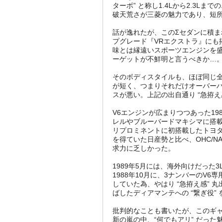
ターボ” と称し1.4Lから2.3
破天荒さが三菱の魅力であり、短
話が逸れたが、このΣセダンに積まれ
プグレード『VRエクストラ』にも
味とは縁遠いスポーツエンジンを
ーゲットが不鮮明と言うべきか…
そのボディスタイルも、ほぼ同じ
が短く、つまりそれだけオーバー
スが悪い。上記の出自通り “急拵え
V6エンジンが広まりつつあった19
レルやブルーバードマキシマに搭載
リプロミネントに初搭載したトヨタ
を得ていた日産勢と比べ、OHC/N
求力に乏しかった。
1989年5月には、海外向けだった3
1988年10月に、3ナンバーのV
していた為、やはり “急拵え感”
ばしたディアマンテへの “繋ぎ役”
批判的なことも書いたが、このギャ
新の嵐の中、“何でもアリ” だった