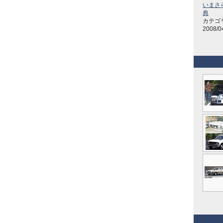
いまさ
典
カテゴ
2008/0