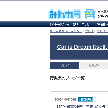
車・自動車SNSみんカラ
>
ブログ
>
ブログ一
Car is Dream 
ブログ
愛車紹介
狩猟犬のブログ一覧
2009年06月06日
【私的迷車列伝】三菱 ギャラン