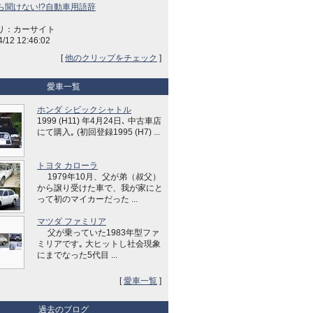
ら聞けない!?自動車用語辞
リ：カーサイト
4/12 12:46:02
[
他のクリップをチェック
]
愛車一覧
ホンダ シビックシャトル
1999 (H11) 年4月24日､ 中古車店
にて購入｡ (初回登録1995 (H7) ...
トヨタ カローラ
1979年10月、父が弟（叔父）
から譲り受けた車で、我が家にと
って初のマイカーだった ...
マツダ ファミリア
父が乗っていた1983年型ファ
ミリアです｡ 大ヒットし社会現象
にまでなった5代目 ...
[
愛車一覧
]
過去のブログ