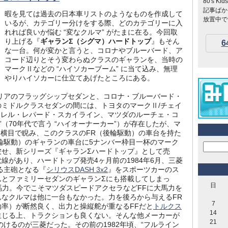
80's 
記事ばか
暇を見ては過去の日本車リストのようなものを作成して
放置中です
いるが、カテゴリー分けをする際、どのカテゴリーに入
れれば良いか悩む “変なクルマ” がたまに在る。今回取
り上げる『
ギャランΣ（シグマ）ハードトップ
』もそん
6
な一台。何が変かと言うと、コロナやブルーバード、ア
コード辺りとそう変わらぬクラスのギャランを、当時の
マークⅡなどの “ハイソカーブーム” に当て込み、無理
やりハイソカーに仕立てあげたところにある。
リアのフラッグシップセダンと、コロナ・ブルーバード・
ミドルクラスセダンの間には、トヨタのマークⅡ/チェイ
ーレル・レパード・スカイライン、マツダのルーチェ・コ
”（70年代で言う “ハイオーナーカー”）が存在したが、マ
を横目で睨み、このクラスのFR（後輪駆動）の車台を持た
輪駆動）のギャランの車台に5ナンバー枠目一杯のマーク
被せ、新シリーズ『ギャランΣハードトップ』として売
線があり、ハードトップ発売4ヶ月前の1984年6月、三菱
ける主砲となる『
シリウスDASH 3x2
』をスポーツカーのス
んとファミリーセダンのギャランΣにも搭載してしまっ
日
大馬力。今でこそマツダスピードアクセラなどFFに大馬力を
なクルマは他に一台もなかった。力を後ろから与えるFR
7
率）が断然良く、出力と操縦舵が重なるFFだと
トルクス
14
生じる上、トラクションも良くない。そんな他メーカーが
21
てのけるのが三菱だった。その前の1982年頃、“フルライン