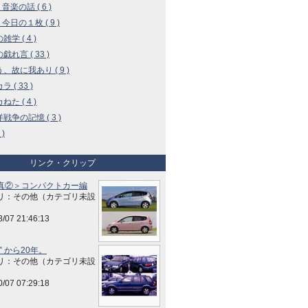
 音楽の話 ( 6 )
 今日の１枚 ( 9 )
学 ( 4 )
戯れ言 ( 33 )
、故に我あり ( 9 )
 ( 33 )
た ( 4 )
戦争の記憶 ( 3 )
 )
リンク・クリップ
真②＞コンパクトカー編
リ：その他（カテゴリ未設
8/07 21:46:13
” から20年。
リ：その他（カテゴリ未設
0/07 07:29:18