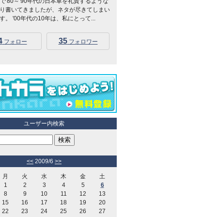
Kidsで'80～'90年代の日本車を礼賛するような
り書いてきましたが、ネタが尽きてしまい
。 '00年代の10年は、私にとって...
4
35
フォロー
フォロワー
ユーザー内検索
<<
2009/6
>>
月
火
水
木
金
土
1
2
3
4
5
6
8
9
10
11
12
13
15
16
17
18
19
20
22
23
24
25
26
27