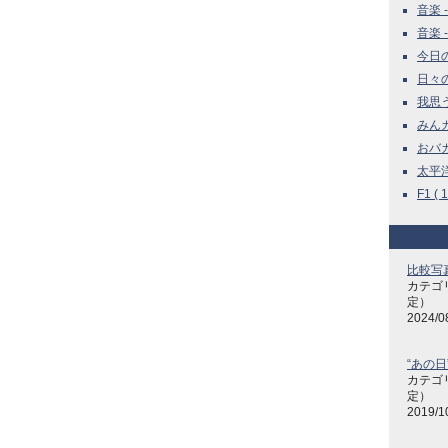
音楽 -
音楽 -
今日の雑
日々の
我思う
みんカラ
おバカね
太平洋
F1 ( 1
比較写
カテゴ
定）
2024/0
“あの日
カテゴ
定）
2019/1