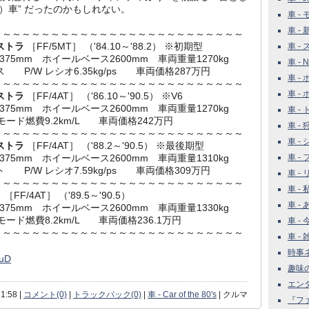
）車” だったのかもしれない。
車 - 
車 -
～～～～～～～～～～～～～～～～～～～～～～～～～～
クストラ
［FF/5MT］ （'84.10～'88.2） ※初期型
車 -
1375mm ホイールベース2600mm 車両重量1270kg
車 - 
※グロス P/W レシオ6.35kg/ps 車両価格287万円
車 -
～～～～～～～～～～～～～～～～～～～～～～～～～～
車 -
クストラ
［FF/4AT］ （'86.10～'90.5） ※V6
1375mm ホイールベース2600mm 車両重量1270kg
車 -
 10モード燃費9.2km/L 車両価格242万円
車 -
～～～～～～～～～～～～～～～～～～～～～～～～～～
車 -
クストラ
［FF/4AT］ （'88.2～'90.5） ※最後期型
1375mm ホイールベース2600mm 車両重量1310kg
車 - 
※ネット P/W レシオ7.59kg/ps 車両価格309万円
車 -
～～～～～～～～～～～～～～～～～～～～～～～～～～
車 -
ク
［FF/4AT］ （'89.5～'90.5）
車 -
1375mm ホイールベース2600mm 車両重量1330kg
 10モード燃費8.2km/L 車両価格236.1万円
車 - 
～～～～～～～～～～～～～～～～～～～～～～～～～～
車 - 雑
時事ネタ
WuD
趣味の世
エンタ
1:58 |
コメント(0)
|
トラックバック(0)
|
車 - Car of the 80's
| クルマ
『ファ