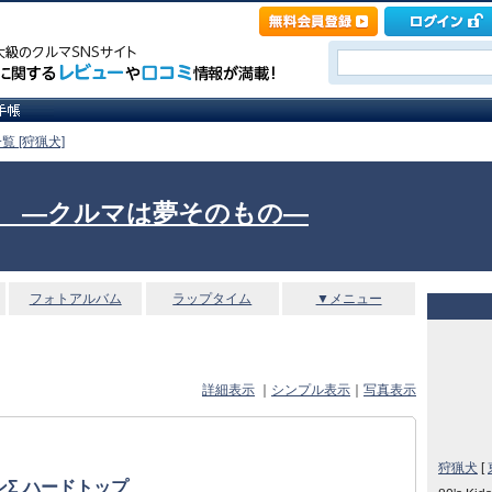
覧 [狩猟犬]
Itself. ―クルマは夢そのもの―
フォトアルバム
ラップタイム
▼メニュー
詳細表示
｜
シンプル表示
｜
写真表示
狩猟犬
[
Σ ハードトップ