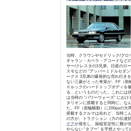
当時、クラウンやセドリック/グロ
ギャラン・カペラ・アコードなどの
サー/クレスタの3兄弟、日産のロ
スモなどの “アッパーミドルセダン
ークⅡ 3兄弟の爆発的な売れ行き
ない三菱がとった奇策が、FF（前
Ⅱルックのハードトップボディを
る…というものだった。これには伏
は当時の “パワーウォーズ” にお
タリオンに搭載すると同時に、な
た。FF（前輪駆動）に200psの
搭載するクルマは在れど、当時こん
の方が、トラクション（力の伝達効
テア
が発生し、操縦安定性に難が
やらない “タブー” を平然とやっ