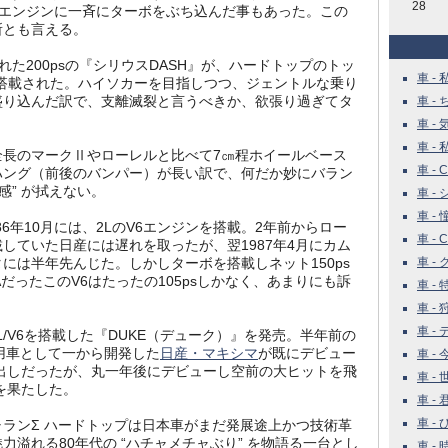
28
Lまでのエンジンに一斉にターボをぶち込んだ事もあった。この
所とも言える。
た200psの『シリウスDASH』が、ハードトップのトッ
車 - 
搭載された。ハイソカーを目指しつつ、ジェントルな乗り
盛り込んだ訳で、支離滅裂と言うべきか、欲張り過ぎてタ
車 -
。
車 - 
車 - 
全長のマークⅡやローレルと比べて7㎝程ホイールベース
車 - Ca
ハング（前後のバンパー）が長い訳で、何だか妙にバラン
感” が拭えない。
車 - 
車 - 
86年10月には、2LのV6エンジンを搭載。2年前からロー
車 - Ca
していた日産には遅れを取ったが、翌1987年4月にカム
には半年先んじた。しかしターボを搭載しネット150ps
車 - 
AだったこのV6はたったの105psしかなく、あまりにも訴
車 - 特
車 -
車 - 
L/V6を搭載した『DUKE（デューク）』を発売。半年前の
6専用車として一から開発した
日産・マキシマ
が既にデビュー
車 -
 丸出しだったが、丸一年後にデビューし空前の大ヒットを飛
車 - 
 を果たした。
車 -
車 -
ランΣ ハードトップは日本車がまだ発展途上かつ技術革
魅力溢れる80年代の “ハチャメチャぶり” を物語る一台とし
車 - 