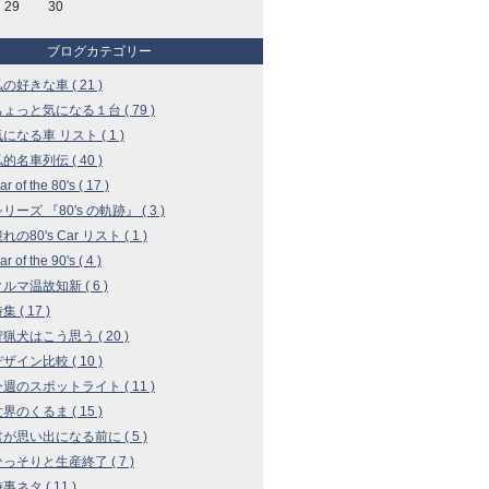
29
30
ブログカテゴリー
私の好きな車 ( 21 )
 ちょっと気になる１台 ( 79 )
気になる車 リスト ( 1 )
私的名車列伝 ( 40 )
r of the 80's ( 17 )
シリーズ 『80's の軌跡』 ( 3 )
憧れの80's Car リスト ( 1 )
r of the 90's ( 4 )
クルマ温故知新 ( 6 )
集 ( 17 )
 狩猟犬はこう思う ( 20 )
デザイン比較 ( 10 )
 今週のスポットライト ( 11 )
世界のくるま ( 15 )
 君が思い出になる前に ( 5 )
 ひっそりと生産終了 ( 7 )
時事ネタ ( 11 )