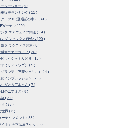
モーターショー ( 9 )
 新車販売ランキング ( 11 )
 スクープ !!（登場前の車） ( 41 )
NEWモデル ( 50 )
 ホンダ エアウェイブ関連 ( 19 )
 ホンダ シビックよ何処へ ( 20 )
 トヨタ ラクティス関連 ( 8 )
 狩猟犬のカーライフ ( 20 )
 シビックシャトル関連 ( 16 )
ファミリアS-ワゴン ( 5 )
 リゾラン男（三菱シャリオ） ( 4 )
 私的インプレッション ( 23 )
 ありがとう三本さん ( 7 )
今日のニアミス ( 8 )
談 ( 21 )
 ( 35 )
界 ( 2 )
ーテインメント ( 22 )
イト』＆本仮屋ユイカ ( 5 )